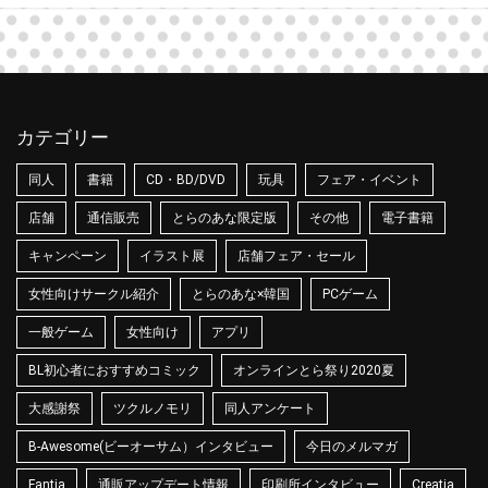
カテゴリー
同人
書籍
CD・BD/DVD
玩具
フェア・イベント
店舗
通信販売
とらのあな限定版
その他
電子書籍
キャンペーン
イラスト展
店舗フェア・セール
女性向けサークル紹介
とらのあな×韓国
PCゲーム
一般ゲーム
女性向け
アプリ
BL初心者におすすめコミック
オンラインとら祭り2020夏
大感謝祭
ツクルノモリ
同人アンケート
B-Awesome(ビーオーサム）インタビュー
今日のメルマガ
Fantia
通販アップデート情報
印刷所インタビュー
Creatia