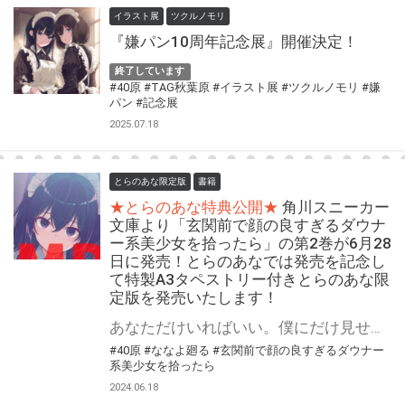
イラスト展
ツクルノモリ
『嫌パン10周年記念展』開催決定！
終了しています
#40原
#TAG秋葉原
#イラスト展
#ツクルノモリ
#嫌
パン
#記念展
2025.07.18
とらのあな限定版
書籍
★とらのあな特典公開★
角川スニーカー
文庫より「玄関前で顔の良すぎるダウナ
ー系美少女を拾ったら」の第2巻が6月28
日に発売！とらのあなでは発売を記念し
て特製A3タペストリー付きとらのあな限
定版を発売いたします！
あなただけいればいい。僕にだけ見せる彼女の本心――。 角川スニーカー文庫より 『玄関前で顔の良すぎるダウナー系美少女を拾ったら』の第2巻が6月28日(金)に発売！ とらのあなでは発売を記念して「特製A3タペストリー付き」とらのあな限定版を発売いたします。 とらのあな限定版の数は限られていますので是非お早めにお求めください！
#40原
#ななよ廻る
#玄関前で顔の良すぎるダウナー
系美少女を拾ったら
2024.06.18