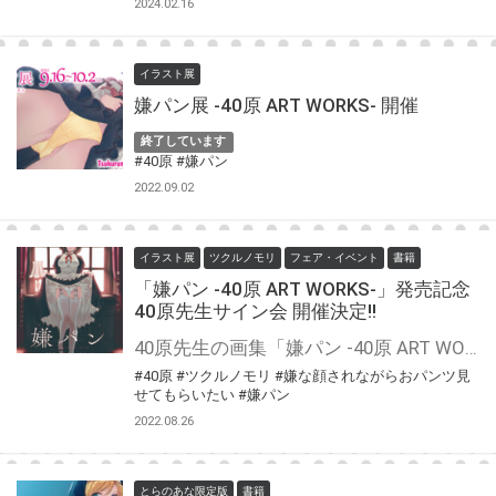
2024.02.16
イラスト展
嫌パン展 -40原 ART WORKS- 開催
終了しています
#40原
#嫌パン
2022.09.02
イラスト展
ツクルノモリ
フェア・イベント
書籍
「嫌パン -40原 ART WORKS-」発売記念
40原先生サイン会 開催決定!!
40原先生の画集「嫌パン -40原 ART WORKS-」が2022年8月31日（水）に発売決定！ とらのあなでは発売を記念して「40原先生」先生のサイン会を、 2022年9月18日(日)に【Tsukurunomori Art Gallery】にて開催いたします☆ 先生に直接お会いしサインをもらえるチャンスがやってきました、この機会をお見逃しなく！！
#40原
#ツクルノモリ
#嫌な顔されながらおパンツ見
せてもらいたい
#嫌パン
2022.08.26
とらのあな限定版
書籍