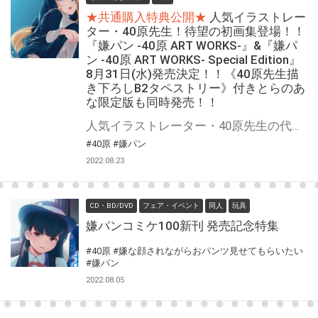
★共通購入特典公開★
人気イラストレー
ター・40原先生！待望の初画集登場！！
『嫌パン -40原 ART WORKS-』&『嫌パ
ン -40原 ART WORKS- Special Edition』
8月31日(水)発売決定！！《40原先生描
き下ろしB2タペストリー》付きとらのあ
な限定版も同時発売！！
人気イラストレーター・40原先生の代表作『嫌な顔されながらおパンツ見せてもらいたい』が画集となって登場！！！ 40原先生！初画集『嫌パン -40原 ART WORKS-』8月31日(水)発売！！！ さらに！豪華特典付きの特装版『嫌パン -40原 ART WORKS- Special Edition』も同時発売決定！！！ そして、とらのあなでは40原先生 初画集『嫌パン -40原 ART WORKS-』『嫌パン -40原 ART WORKS- Special Edition』発売を記念して、《40原描き下ろしB2タペストリー》付きとらのあな限定版をご用意しました！！ お買い逃しのないよう、是非お求めください！
#40原
#嫌パン
2022.08.23
CD・BD/DVD
フェア・イベント
同人
玩具
嫌パンコミケ100新刊 発売記念特集
#40原
#嫌な顔されながらおパンツ見せてもらいたい
#嫌パン
2022.08.05