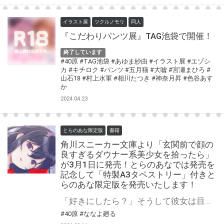
イラスト展
ツクルノモリ
同人
『こだわりパンツ展』TAG池袋で開催！
終了しています
#40原
#TAG池袋
#あゆま紗由
#イラスト展
#エゾシ
カ
#キチロク
#パンツ
#五月猫
#大嘘
#宮瀬まひろ
#
山石18
#村上水軍
#相川たつき
#神奈月昇
#色谷あす
か
2024.04.23
とらのあな限定版
書籍
角川スニーカー文庫より「玄関前で顔の
良すぎるダウナー系美少女を拾ったら」
が3月1日に発売！とらのあなでは発売を
記念して「特製A3タペストリー」付きと
らのあな限定版を発売いたします！
「好きにしたら？」そうして彼女は目を逸らす――。 角川スニーカー文庫より「玄関前で顔の良すぎるダウナー系美少女を拾ったら」が3月1日(金)に発売！ とらのあなでは発売を記念して「特製A3タペストリー付き」とらのあな限定版を発売いたします。 とらのあな限定版の数は限られていますので是非お早めにお求めください！
#40原
#ななよ廻る