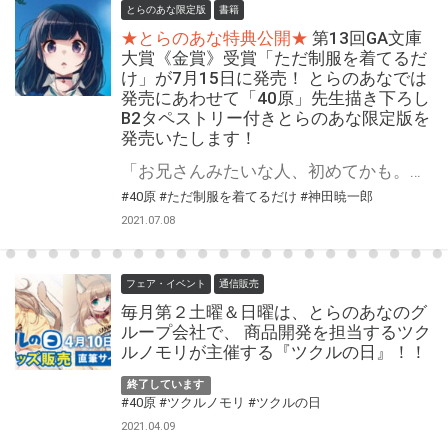
とらのあな限定版
書籍
★とらのあな特典公開★
第13回GA文庫
大賞《金賞》受賞「ただ制服を着てるだ
け」が7月15日に発売！ とらのあなでは
発売にあわせて「40原」先生描き下ろし
B2タペストリー付きとらのあな限定版を
発売いたします！
「お兄さんみたいな人、初めてかも。」 俺が出会ったJKは19歳――その制服はニセモノ ニセモノJK×ワケアリ社畜 いびつな二人が紡ぐ、心温まるラブストーリー。 第13回GA文庫大賞《金賞》受賞作品「ただ制服を着てるだけ」が7月15日に発売！ とらのあなでは本作の発売を記念して「B2タペストリー付きとらのあな限定版」を実施いたします！ イラストはイラスト担当「40原」先生の描き下ろしイラストです！ とらのあな限定版は限られておりますのでお見逃しなくっ！！
#40原
#ただ制服を着てるだけ
#神田暁一郎
2021.07.08
フェア・イベント
通信販売
毎月第２土曜＆日曜は、とらのあなのグ
ループ会社で、 商品開発を担当するツク
ルノモリが主催する『ツクルの日』！！
終了しています
#40原
#ツクルノモリ
#ツクルの日
2021.04.09