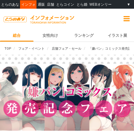
とらのあな
インフォ
通販
店舗
とらコイン
とら婚
WEBオンリー
▼
総合
女性向け
ランキング
イラスト展
TOP
フェア・イベント
店舗フェア・セール
「嫌パン」コミックス発売記