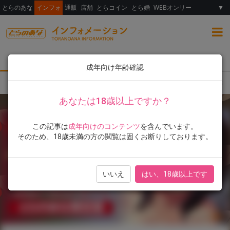
とらのあな
インフォ
通販
店舗
とらコイン
とら婚
WEBオンリー
▼
総合
女性向け
ランキング
イラスト展
成年向け年齢確認
TOP
とらのあな限定版
書籍
雛咲葉先生、最新単行本『ふしだら吐息』9月1
あなたは18歳以上ですか？
この記事は
成年向けのコンテンツ
を含んでいます。
そのため、18歳未満の方の閲覧は固くお断りしております。
いいえ
はい、18歳以上です