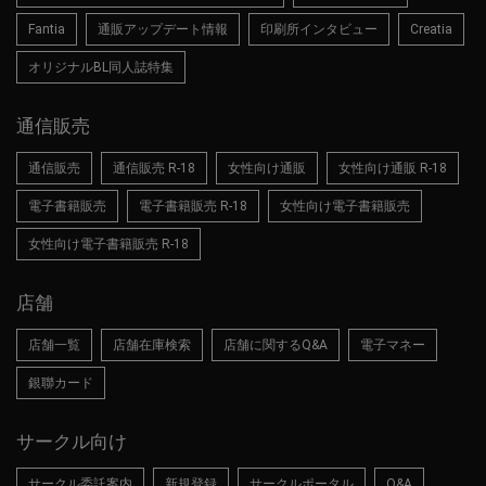
Fantia
通販アップデート情報
印刷所インタビュー
Creatia
オリジナルBL同人誌特集
通信販売
通信販売
通信販売 R-18
女性向け通販
女性向け通販 R-18
電子書籍販売
電子書籍販売 R-18
女性向け電子書籍販売
女性向け電子書籍販売 R-18
店舗
店舗一覧
店舗在庫検索
店舗に関するQ&A
電子マネー
銀聯カード
サークル向け
サークル委託案内
新規登録
サークルポータル
Q&A