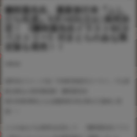
雛咲葉先生、最新単行本『ふし
だら吐息』9月14日(土)に発売決
定！ 《雛咲葉先生イラストB2タ
ペストリー》付きとらのあな限
定版も発売！！
#雛咲葉
成年向けコミック誌『COMIC快楽天ビースト』でも表
紙を飾る人気作家絵師・雛咲葉先生
単行本第5弾目となる最新単行本が秋の三連休に登
場！！
とらのあなでは発売を記念して、《雛咲葉先生イラス