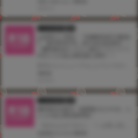
#濡れた花のにおい
#雛咲葉
2020.06.19
とらのあな限定版
書籍
お盆明けに登場！『COMIC快楽天 BEAS
T 2019年9月号』8月16日(金)発売！！
《雛咲葉先生イラストB2タペストリー》
付きとらのあな限定版も発売！！
前号からリニューアルしたワニマガジン社の大人気美少女コミック誌『COMIC快楽天 BEAST』リニューアル二号目の2019年9月号がお盆明け8月16日(金)発売！！ とらのあなでは今号も発売を記念して、《雛咲葉先生イラストB2タペストリー》付き限定版をご用意しました。 お買い逃がしのないよう、是非お求めください！
#雛咲葉
2019.08.16
とらのあな限定版
書籍
雛咲葉先生新刊「放課後のささやき」に
とらのあな限定版登場！
「好きな人ができた!」「いま君に恋してる」などで人気の雛咲葉先生の1年9ヶ月ぶりの新刊、 「放課後のささやき」が7月31日頃発売！ とらのあなでは雛咲葉先生描き下ろしのタペストリーがついたとらのあな限定版をご用意しました！ ご予約はお早めに！
#放課後のささやき
#雛咲葉