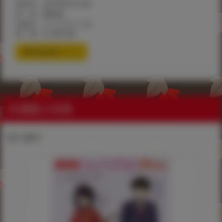
発売日：2019年9月14日
著 者：雛咲葉
出版社：ワニマガジン社
価 格：¥1,000+税
通信販売ページ
共通購入特典
8P小冊子