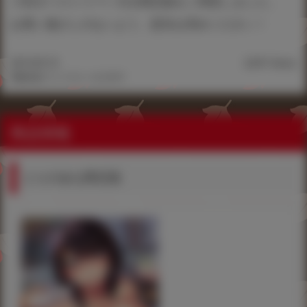
トB2タペストリー》付き限定版をご用意しました。
お買い逃がしのないよう、是非お求めください！
2019.09.10
2,841 Views
©雛咲葉/ワニマガジン社 2019
商品情報
とらのあな限定版