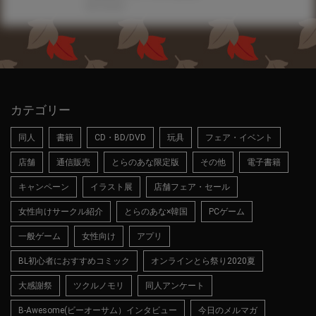
2017.06.30
カテゴリー
同人
書籍
CD・BD/DVD
玩具
フェア・イベント
店舗
通信販売
とらのあな限定版
その他
電子書籍
キャンペーン
イラスト展
店舗フェア・セール
女性向けサークル紹介
とらのあな×韓国
PCゲーム
一般ゲーム
女性向け
アプリ
BL初心者におすすめコミック
オンラインとら祭り2020夏
大感謝祭
ツクルノモリ
同人アンケート
B-Awesome(ビーオーサム）インタビュー
今日のメルマガ