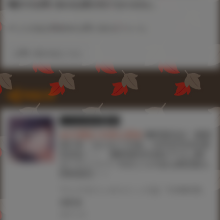
電話でのお問い合わせは受け付けておりません。
▼ とらのあなWebsite お問い合わせフォーム
お問い合わせはこちら
関連記事
とらのあな限定版
書籍
★共通購入特典公開★
雛咲葉先生！最新
単行本『みだれて天使』12月27日(水)発
売決定！！ 《雛咲葉先生描き下ろしB2
タペストリー》付きとらのあな限定版も
同時発売！！
ワニマガジンのコミック誌『COMIC快楽天ビースト』人気作家・雛咲葉先生！単行本第8弾登場！！ 『COMIC快楽天ビースト』のエース作家・雛咲葉先生！2年ぶり待望の最新単行本！！ 『みだれて天使』12月27日(水)発売！！！ とらのあなでは、雛咲葉先生 最新単行本『みだれて天使』発売を記念して、 《雛咲葉先生描き下ろしB2タペストリー》付きとらのあな限定版をご用意しました！！ お買い逃しのないよう、是非お求めください！
#雛咲葉
2023.12.22