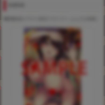
有償特典
雛咲葉先生イラストB2タペストリー（ふしだら吐息）