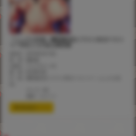
『ふしだら吐息』雛咲葉先生イラストB2タペスト
リー付きとらのあな限定版
発売日：2019年9月14日
著 者：雛咲葉
出版社：ワニマガジン社
価 格：¥2,389+税
付 録：雛咲葉先生イラストB2タペストリー（ふしだら吐
息）
サイズ：B2
素材：スエード
通信販売ページ