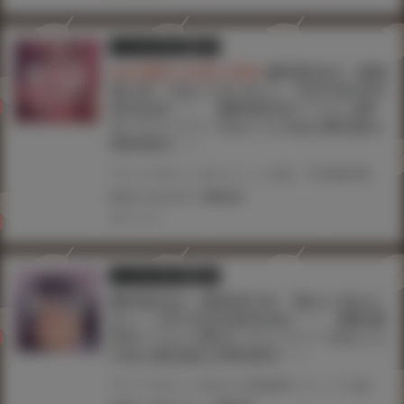
とらのあな限定版
書籍
★共通購入特典公開★
雛咲葉先生！最新
単行本『ゆれてみだれて』12月16日(木)
発売決定！！ 《雛咲葉先生イラストB2
タペストリー》付きとらのあな限定版も
同時発売！！
ワニマガジンのコミック誌『COMIC快楽天ビースト』の人気作家・雛咲葉先生！単行本第7弾登場！！ 『COMIC快楽天ビースト』掲載作品をまとめた最新単行本！12月16日(木)発売決定！！ とらのあなでは雛咲葉先生・最新単行本『ゆれてみだれて』発売を記念して、 《雛咲葉先生イラストB2タペストリー》付きとらのあな限定版をご用意しました！！ お買い逃しのないよう、是非お求めください！
#ゆれてみだれて
#雛咲葉
2021.12.16
とらのあな限定版
書籍
雛咲葉先生！最新単行本『濡れた花のに
おい』7月1日(水)発売決定！！ 《雛咲葉
先生イラストB2タペストリー》付きとら
のあな限定版も同時発売！！
ワニマガジン社の人気成年コミック誌『COMIC快楽天ビースト』の人気作家・雛咲葉先生！ 単行本第6弾『濡れた花のにおい』が発売決定！！ とらのあなでは雛咲葉先生、最新単行本『濡れた花のにおい』の発売を記念して、 《雛咲葉先生イラストB2タペストリー》付きとらのあな限定版をご用意しました！！ お買い逃がしのないよう、是非お求めください！