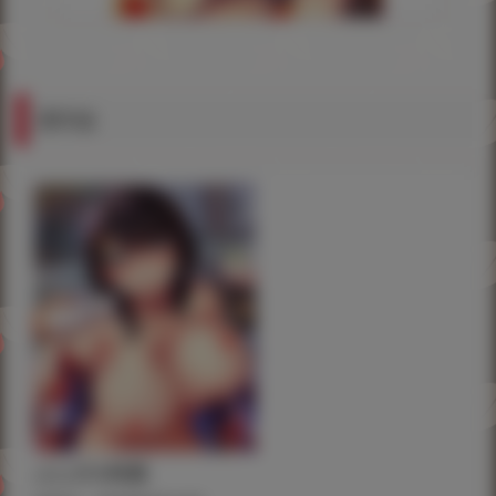
通常版
ふしだら吐息