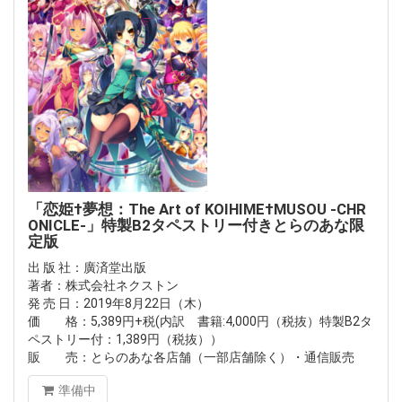
「恋姫†夢想：The Art of KOIHIME†MUSOU -CHR
ONICLE-」特製B2タペストリー付きとらのあな限
定版
出 版 社：廣済堂出版
著者：株式会社ネクストン
発 売 日：2019年8月22日（木）
価 格：5,389円+税(内訳 書籍:4,000円（税抜）特製B2タ
ペストリー付：1,389円（税抜））
販 売：とらのあな各店舗（一部店舗除く）・通信販売
準備中