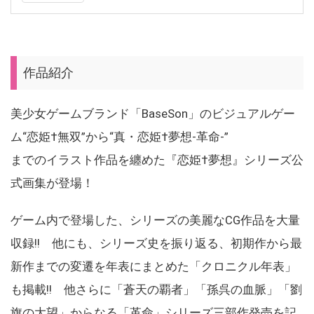
作品紹介
美少女ゲームブランド「BaseSon」のビジュアルゲー
ム“恋姫†無双”から“真・恋姫†夢想-革命-”
までのイラスト作品を纏めた『恋姫†夢想』シリーズ公
式画集が登場！
ゲーム内で登場した、シリーズの美麗なCG作品を大量
収録!! 他にも、シリーズ史を振り返る、初期作から最
新作までの変遷を年表にまとめた「クロニクル年表」
も掲載!! 他さらに「蒼天の覇者」「孫呉の血脈」「劉
旗の大望」からなる「革命」シリーズ三部作発売を記