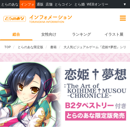
とらのあな
インフォ
通販
店舗
とらコイン
とら婚
WEBオンリー
▼
総合
女性向け
ランキング
イラスト展
TOP
とらのあな限定版
書籍
大人気ビジュアルゲーム『恋姫†夢想』シリー