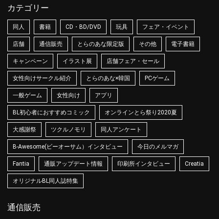
カテゴリー
同人
書籍
CD・BD/DVD
玩具
フェア・イベント
店舗
通信販売
とらのあな限定版
その他
電子書籍
キャンペーン
イラスト展
店舗フェア・セール
女性向けサークル紹介
とらのあな×韓国
PCゲーム
一般ゲーム
女性向け
アプリ
BL初心者におすすめコミック
オンラインとら祭り2020夏
大感謝祭
ツクルノモリ
同人アンケート
B-Awesome(ビーオーサム）インタビュー
今日のメルマガ
Fantia
通販アップデート情報
印刷所インタビュー
Creatia
オリジナルBL同人誌特集
通信販売