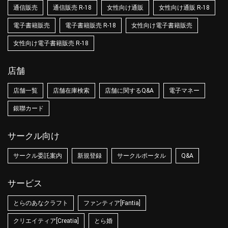
通信販売
通信販売 R-18
女性向け通販
女性向け通販 R-18
電子書籍販売
電子書籍販売 R-18
女性向け電子書籍販売
女性向け電子書籍販売 R-18
店舗
店舗一覧
店舗在庫検索
店舗に関するQ&A
電子マネー
銀聯カード
サークル向け
サークル委託案内
新規登録
サークルポータル
Q&A
サービス
とらのあなクラフト
ファンティア[Fantia]
クリエイティア[Creatia]
とら婚