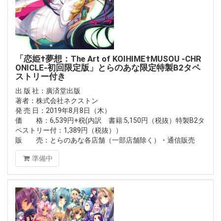
「恋姫†夢想：The Art of KOIHIME†MUSOU -CHR
ONICLE-初回限定版」とらのあな限定特製B2タペ
ストリー付き
出 版 社：廣済堂出版
著者：株式会社ネクストン
発 売 日：2019年8月8日（木）
価 格：6,539円+税(内訳 書籍:5,150円（税抜）特製B2タ
ペストリー付：1,389円（税抜））
販 売：とらのあな各店舗（一部店舗除く）・通信販売
準備中