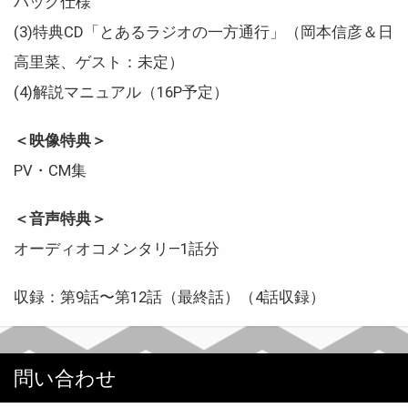
パック仕様
(3)特典CD「とあるラジオの一方通行」（岡本信彦＆日
高里菜、ゲスト：未定）
(4)解説マニュアル（16P予定）
＜映像特典＞
PV・CM集
＜音声特典＞
オーディオコメンタリ—1話分
収録：第9話〜第12話（最終話）（4話収録）
問い合わせ