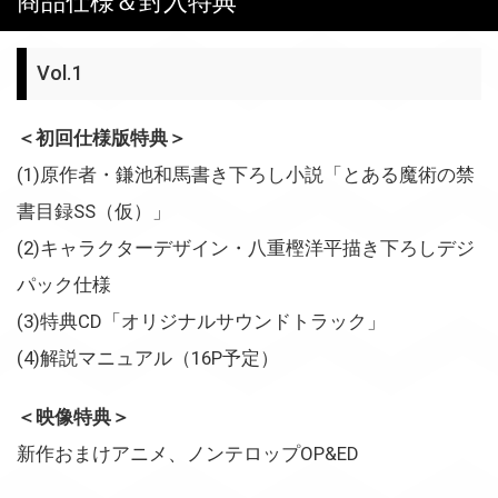
商品仕様＆封入特典
Vol.1
＜初回仕様版特典＞
(1)原作者・鎌池和馬書き下ろし小説「とある魔術の禁
書目録SS（仮）」
(2)キャラクターデザイン・八重樫洋平描き下ろしデジ
パック仕様
(3)特典CD「オリジナルサウンドトラック」
(4)解説マニュアル（16P予定）
＜映像特典＞
新作おまけアニメ、ノンテロップOP&ED