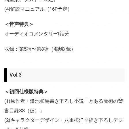
(4)解説マニュアル（16P予定）
＜音声特典＞
オーディオコメンタリ—1話分
収録：第5話〜第8話（4話収録）
Vol.3
＜初回仕様版特典＞
(1)原作者・鎌池和馬書き下ろし小説「とある魔術の禁
書目録SS（仮）」
(2)キャラクターデザイン・八重樫洋平描き下ろしデジ