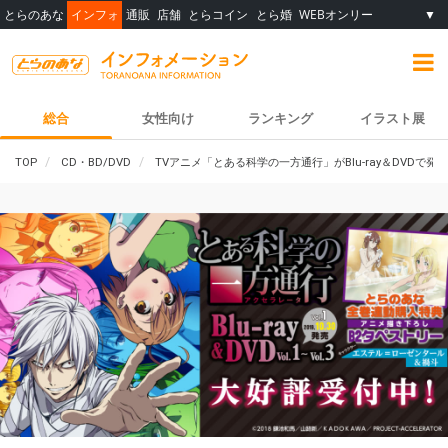
とらのあな
インフォ
通販
店舗
とらコイン
とら婚
WEBオンリー
▼
総合
女性向け
ランキング
イラスト展
TOP
CD・BD/DVD
TVアニメ「とある科学の一方通行」がBlu-ray＆DVD