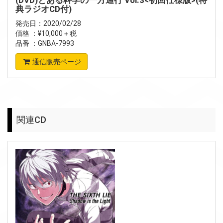
(DVD)とある科学の一方通行 Vol.3<初回仕様版>(特
典ラジオCD付)
発売日：2020/02/28
価格 ：¥10,000＋税
品番 ：GNBA-7993
通信販売ページ
関連CD