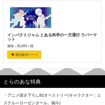
インパクトジャム とある科学の一方通行 ラバーマ
ット
価格：¥2,000＋税
通信販売ページ
とらのあな特典
・アニメ描き下ろしB2タペストリー(キャラクター：エ
ステル＝ローゼンタール、禍斗)