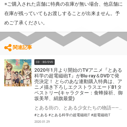
※ご購入された店舗に特典の在庫が無い場合、他店舗に
在庫が残っていてもお渡しすることが出来ません。予
めご了承ください。
関連記事
CD・BD/DVD
2020年1月より開始のTVアニメ『とある
科学の超電磁砲T』がBlu-ray＆DVDで発
売決定！ とらのあな連動購入特典は、ア
ニメ描き下ろしエクストラスエードB1タ
ペストリー(キャラクター：食蜂操祈、御
坂美琴、絹旗最愛)
とある街の、とある少女たちの物語——— 御坂美琴が帰って来る！ 大人気シリーズ『とある科学の超電磁砲』のTVアニメ最新作 『とある科学の超電磁砲T』がBlu-ray＆DVDで発売決定です！ 気になるとらのあな連動購入特典は、アニメ描き下ろしエクストラスエードB1タペストリー(キャラクター：食蜂操祈、御坂美琴、絹旗最愛) 是非ともお早めに、とらのあな対象店舗でのご予約・ご購入をお待ちしております♪♪ 公式サイト
#とある
#とある科学の超電磁砲T
#超電磁砲T
2020.01.29