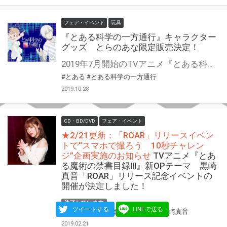
フェア・イベント
玩具
『とある科学の一方通行』キャラクター
グッズ とらのあな限定販売決定！
2019年7月開始のTVアニメ『とある科学の一方通行』より 「アクリルキーホルダー」や「タペストリー」「光るICカード」など 豊富なラインナップをとらのあな限定で販売します！ さらに！ 販売を記念して対象商品を1500円以上お買い上げごとに、 【ブロマイド】をプレゼント♪ 店舗と通販では配布条件が異なりますのでご注意ください。
#とある
#とある科学の一方通行
2019.10.28
CD・BD/DVD
フェア・イベント
★2/21更新：「ROAR」リリースイベン
トで“スマホで撮ろう 10秒チャレン
ジ”企画実施のお知らせ
TVアニメ『とあ
る魔術の禁書目録Ⅲ』新OPテーマ 黒崎
真音「ROAR」リリース記念イベントの
開催が決定しました！
終了しています
ツイートする
LINEで送る
#とある
#とある魔術の禁書目録
#黒崎真音
2019.02.21