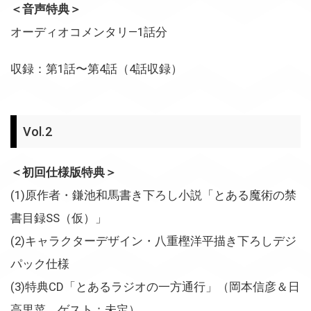
＜音声特典＞
オーディオコメンタリ—1話分
収録：第1話〜第4話（4話収録）
Vol.2
＜初回仕様版特典＞
(1)原作者・鎌池和馬書き下ろし小説「とある魔術の禁
書目録SS（仮）」
(2)キャラクターデザイン・八重樫洋平描き下ろしデジ
パック仕様
(3)特典CD「とあるラジオの一方通行」（岡本信彦＆日
高里菜、ゲスト：未定）