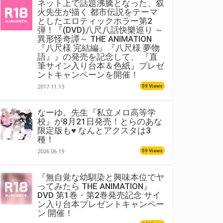
ネット上で話題沸騰となった、叙
火先生が描く 都市伝説をテーマ
としたエロティックホラー第2
弾！『(DVD)八尺八話快樂巡り ～
異形怪奇譚～ THE ANIMATION
『八尺様 完結編』『八尺様 夢物
語』』の発売を記念して、 『直
筆サイン入り台本＆色紙』プレゼ
ントキャンペーンを開催！
59 Views
2017.11.13
なーゆ。先生『私立メロ高等学
校』が8月21日発売！とらのあな
限定版も♥ なんとアクスタは3
種！
59 Views
2026.06.19
『無自覚な幼馴染と興味本位でヤ
ってみたら THE ANIMATION』
DVD 第1巻・第2巻発売記念 サイ
ン入り台本プレゼントキャンペー
ン 開催！