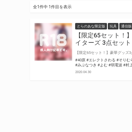
全1件中 1件目を表示
とらのあな限定版
玩具
通信販
【限定65セット！
イターズ 3点セッ
【限定65セット！】豪華グッズ
#40原
#エレクトさわる
#そりむ
#みぶなつき
#よむ
#弱電波
#村
2020.04.30