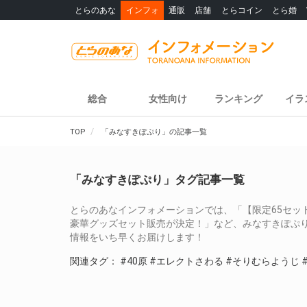
とらのあな
インフォ
通販
店舗
とらコイン
とら婚
総合
女性向け
ランキング
イラ
TOP
「みなすきぽぷり」の記事一覧
「みなすきぽぷり」タグ記事一覧
とらのあなインフォメーションでは、「【限定65セット
豪華グッズセット販売が決定！」など、みなすきぽぷ
情報をいち早くお届けします！
関連タグ：
#40原
#エレクトさわる
#そりむらようじ