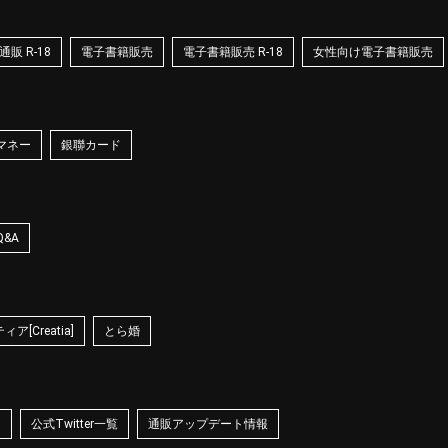
販 R-18
電子書籍販売
電子書籍販売 R-18
女性向け電子書籍販売
マネー
銀聯カード
Q&A
ア[Creatia]
とら婚
☆
公式Twitter一覧
通販アップデート情報