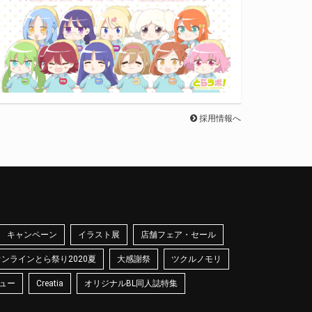
採用情報へ
キャンペーン
イラスト展
店舗フェア・セール
オンラインとら祭り2020夏
大感謝祭
ツクルノモリ
ュー
Creatia
オリジナルBL同人誌特集