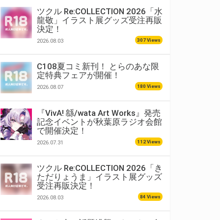
ツクル Re:COLLECTION 2026「水
龍敬」イラスト展グッズ受注再販
決定！
307 Views
2026.08.03
C108夏コミ新刊！ とらのあな限
定特典フェアが開催！
180 Views
2026.08.07
『VivA! 緜/wata Art Works』発売
記念イベントが秋葉原ラジオ会館
で開催決定！
112 Views
2026.07.31
ツクル Re:COLLECTION 2026「き
ただりょうま」イラスト展グッズ
受注再販決定！
84 Views
2026.08.03