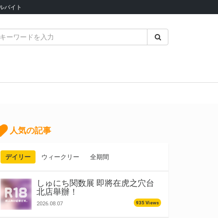
ルバイト
人気の記事
デイリー
ウィークリー
全期間
しゅにち関数展 即將在虎之穴台
北店舉辦！
935 Views
2026.08.07