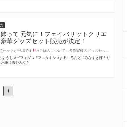
売
】飾って 元気に！フェイバリットクリエ
ト 豪華グッズセット販売が決定！
3点セットが登場です
※ご購入について：各作家様のグッズセット一つにつき、お一人様1点のみ購入可能となります。 『飾って 元気になろう！』豪華クリエイター陣のイラストがグッズセットとして登場します！ 是非この機会に手に入れてください！ グッズセット内容：B2タペストリー、A4アクリルボード、ショッパー
らようじ
#ビフィダス
#フエタキシ
#まるころんど
#みなすきぽぷり
上水軍
#雪野みなと
1