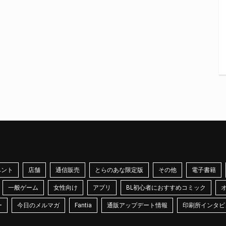
ベント
店舗
通信販売
とらのあな限定版
その他
電子書籍
一般ゲーム
女性向け
アプリ
BL初心者におすすめコミック
ー
今日のメルマガ
Fantia
通販アップデート情報
印刷所インタビ