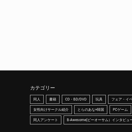
カテゴリー
同人
書籍
CD・BD/DVD
玩具
フェア・イ
女性向けサークル紹介
とらのあな×韓国
PCゲーム
同人アンケート
B-Awesome(ビーオーサム）インタビュ