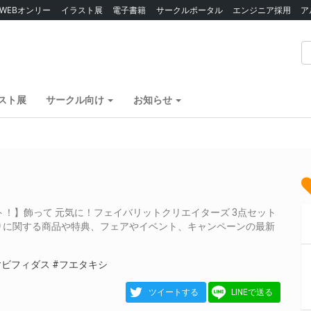
WEBオンリー
イラスト展
電子書籍
サークルポータル
エンジニア採用
ア
スト展
サークル向け
お知らせ
！】飾って 元気に！フェイバリットクリエイターズ 3点セット
りに関する商品や特典、フェアやイベント、キャンペーンの最新
#ビフィダス
#フエタキシ
ツイートする
LINEで送る