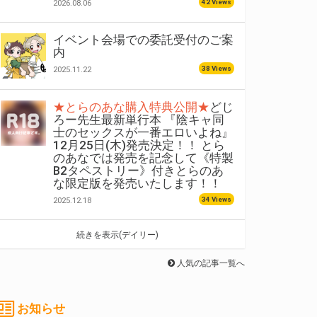
42 Views
2026.08.06
イベント会場での委託受付のご案
内
38 Views
2025.11.22
★とらのあな購入特典公開★
どじ
ろー先生最新単行本 『陰キャ同
士のセックスが一番エロいよね』
12月25日(木)発売決定！！ とら
のあなでは発売を記念して《特製
B2タペストリー》付きとらのあ
な限定版を発売いたします！！
34 Views
2025.12.18
続きを表示(デイリー)
人気の記事一覧へ
お知らせ