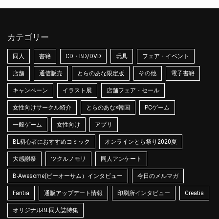
カテゴリー
同人
書籍
CD・BD/DVD
玩具
フェア・イベント
店舗
通信販売
とらのあな限定版
その他
電子書籍
キャンペーン
イラスト展
店舗フェア・セール
女性向けサークル紹介
とらのあな×韓国
PCゲーム
一般ゲーム
女性向け
アプリ
BL初心者におすすめコミック
オンラインとら祭り2020夏
大感謝祭
ツクルノモリ
同人アンケート
B-Awesome(ビーオーサム）インタビュー
今日のメルマガ
Fantia
通販アップデート情報
印刷所インタビュー
Creatia
オリジナルBL同人誌特集