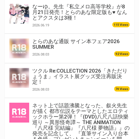
なーゆ。先生『私立メロ高等学校』が8
月21日発売！とらのあな限定版も♥ なん
とアクスタは3種！
115 Views
2026.06.19
とらのあな通販 サイン本フェア2026
SUMMER
92 Views
2026.08.03
ツクル Re:COLLECTION 2026「きただり
ょうま」イラスト展グッズ受注再販決
定！
74 Views
2026.08.03
ネット上で話題沸騰となった、叙火先生
が描く 都市伝説をテーマとしたエロティ
ックホラー第2弾！『(DVD)八尺八話快樂
巡り ～異形怪奇譚～ THE ANIMATION
『八尺様 完結編』『八尺様 夢物語』』の
発売を記念して、 『直筆サイン入り台本