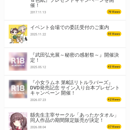
＆色紙』プレゼントキャンペーンを開
催！
70 Views
2017.11.13
イベント会場での委託受付のご案内
55 Views
2025.11.22
『武田弘光展～秘密の感射祭～』開催決
定！
43 Views
2025.05.12
『小女ラムネ 第8話リトルラバーズ』
DVD発売記念 サイン入り台本プレゼント
キャンペーン 開催！
42 Views
2026.07.23
緜先生主宰サークル「あったかタオル」
同人作品の期間限定販売が決定！
37 Views
2026.08.04