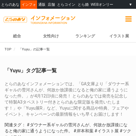
とらのあな
インフォ
通販
店舗
とらコイン
とら婚
WEBオンリー
▼
総合
女性向け
ランキング
イラスト展
TOP
「Yuyu」の記事一覧
「Yuyu」タグ記事一覧
とらのあなインフォメーションでは、「GA文庫より「ダウナー系
ギャルの雪河さんが、何故か放課後になると俺の家に通うように
なった件。」が4月12日頃に発売！ とらのあなでは発売を記念し
て特製A3タペストリー付きとらのあな限定版を発売いたしま
す！」や「Yuyu展R」など、Yuyuに関する商品や特典、フェアや
イベント、キャンペーンの最新情報をいち早くお届けします！
関連タグ：
#ダウナー系ギャルの雪河さんが、何故か放課後にな
ると俺の家に通うようになった件。
#岸本和葉
#イラスト展
#ツク