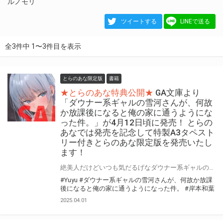
ルノモリ
ツイートする
LINEで送る
全3件中 1〜3件目を表示
とらのあな限定版
書籍
★とらのあな特典公開★
GA文庫より
「ダウナー系ギャルの雪河さんが、何故
か放課後になると俺の家に通うようにな
った件。」が4月12日頃に発売！ とらの
あなでは発売を記念して特製A3タペスト
リー付きとらのあな限定版を発売いたし
ます！
絶美人だけどいつも気だるげなダウナー系ギャルの雪河さんは 放課後いつもウチに入り浸っている。 GA文庫より 『ダウナー系ギャルの雪河さんが、何故か放課後になると俺の家に通うようになった件。』が4月12日(土)頃に発売！ とらのあなでは発売を記念して「特製A3タペストリー付き」とらのあな限定版を発売いたします。 とらのあな限定版の数は限られていますので是非お早めにお求めください！
#Yuyu
#ダウナー系ギャルの雪河さんが、何故か放課
後になると俺の家に通うようになった件。
#岸本和葉
2025.04.01