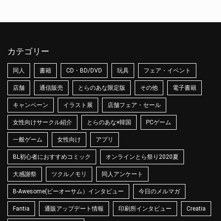
カテゴリー
同人
書籍
CD・BD/DVD
玩具
フェア・イベント
店舗
通信販売
とらのあな限定版
その他
電子書籍
キャンペーン
イラスト展
店舗フェア・セール
女性向けサークル紹介
とらのあな×韓国
PCゲーム
一般ゲーム
女性向け
アプリ
BL初心者におすすめコミック
オンラインとら祭り2020夏
大感謝祭
ツクルノモリ
同人アンケート
B-Awesome(ビーオーサム）インタビュー
今日のメルマガ
Fantia
通販アップデート情報
印刷所インタビュー
Creatia