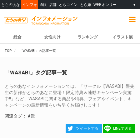
とらのあな
インフォ
通販
店舗
とらコイン
とら婚
WEBオンリー
▼
総合
女性向け
ランキング
イラスト展
TOP
「WASABI」の記事一覧
「WASABI」タグ記事一覧
とらのあなインフォメーションでは、「サークル【WASABI】畳先
生の新作がとらのあなに登場！限定特典＆連動キャンペーン実施
中!!」など、WASABIに関する商品や特典、フェアやイベント、キ
ャンペーンの最新情報をいち早くお届けします！
関連タグ：
#畳
ツイートする
LINEで送る