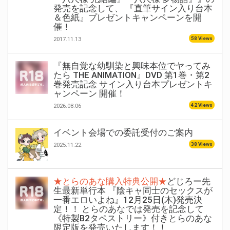
発売を記念して、 『直筆サイン入り台本
＆色紙』プレゼントキャンペーンを開
催！
58 Views
2017.11.13
『無自覚な幼馴染と興味本位でヤってみ
たら THE ANIMATION』DVD 第1巻・第2
巻発売記念 サイン入り台本プレゼントキ
ャンペーン 開催！
42 Views
2026.08.06
イベント会場での委託受付のご案内
38 Views
2025.11.22
★とらのあな購入特典公開★
どじろー先
生最新単行本 『陰キャ同士のセックスが
一番エロいよね』12月25日(木)発売決
定！！ とらのあなでは発売を記念して
《特製B2タペストリー》付きとらのあな
限定版を発売いたします！！