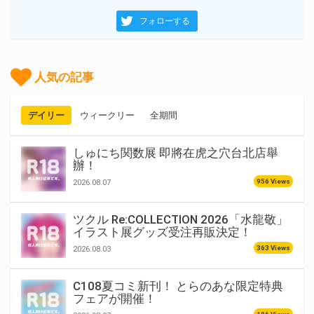
フォローする
人気の記事
デイリー
ウィークリー
全期間
しゅにち関数展 即將在虎之穴台北店舉
辦！
956 Views
2026.08.07
ツクル Re:COLLECTION 2026「水龍敬」
イラスト展グッズ受注再販決定！
363 Views
2026.08.03
C108夏コミ新刊！ とらのあな限定特典
フェアが開催！