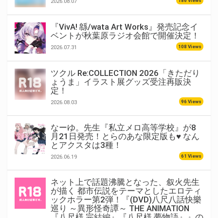
186 Views
2026.08.07
『VivA! 緜/wata Art Works』発売記念イ
ベントが秋葉原ラジオ会館で開催決定！
108 Views
2026.07.31
ツクル Re:COLLECTION 2026「きただり
ょうま」イラスト展グッズ受注再販決
定！
96 Views
2026.08.03
なーゆ。先生『私立メロ高等学校』が8
月21日発売！とらのあな限定版も♥ なん
とアクスタは3種！
61 Views
2026.06.19
ネット上で話題沸騰となった、叙火先生
が描く 都市伝説をテーマとしたエロティ
ックホラー第2弾！『(DVD)八尺八話快樂
巡り ～異形怪奇譚～ THE ANIMATION
『八尺様 完結編』『八尺様 夢物語』』の