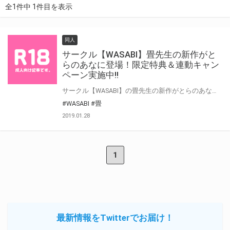
全1件中 1件目を表示
同人
サークル【WASABI】畳先生の新作がと
らのあなに登場！限定特典＆連動キャン
ペーン実施中!!
サークル【WASABI】の畳先生の新作がとらのあなに登場！ 作品「トランプルキシダン」に加え、今まで畳先生が書かれたイラストを集めた「イラスト集」も今春発売決定！ 「トランプルキシダン」には、とらのあな限定特典として、描き下ろしイラストでデザインされたクリアファイルと ランダムで付いてくるキャラクターカードが無償特典として付いてきます！ そして今春発売予定の「イラスト集」には、こちらもとらのあな限定特典として 同じく描き下ろしイラストでデザインされたクリアポスターが無償特典として予定されています。 しかも、さらにとらのあなでは【2作品の連動購入フェア】を実施します！ 両方を購入された方には、イラストの収録された小冊子を無償特典としてプレゼント！ 更に、両方購入されたお客様だけが購入可能なB2タペストリーもご用意！
#WASABI
#畳
2019.01.28
1
最新情報をTwitterでお届け！