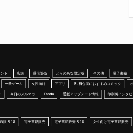
ベント
店舗
通信販売
とらのあな限定版
その他
電子書籍
一般ゲーム
女性向け
アプリ
BL初心者におすすめコミック
ー
今日のメルマガ
Fantia
通販アップデート情報
印刷所インタビ
販 R-18
電子書籍販売
電子書籍販売 R-18
女性向け電子書籍販売