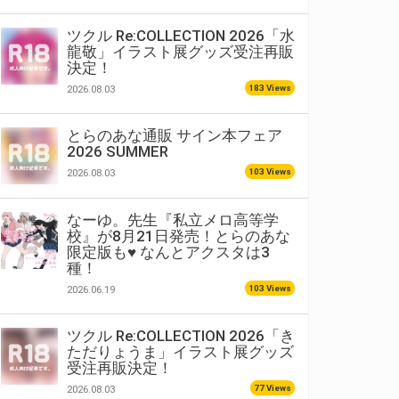
ツクル Re:COLLECTION 2026「水
龍敬」イラスト展グッズ受注再販
決定！
183 Views
2026.08.03
とらのあな通販 サイン本フェア
2026 SUMMER
103 Views
2026.08.03
なーゆ。先生『私立メロ高等学
校』が8月21日発売！とらのあな
限定版も♥ なんとアクスタは3
種！
103 Views
2026.06.19
ツクル Re:COLLECTION 2026「き
ただりょうま」イラスト展グッズ
受注再販決定！
77 Views
2026.08.03