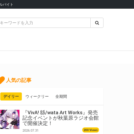
ルバイト
人気の記事
デイリー
ウィークリー
全期間
『VivA! 緜/wata Art Works』発売
記念イベントが秋葉原ラジオ会館
で開催決定！
200 Views
2026.07.31