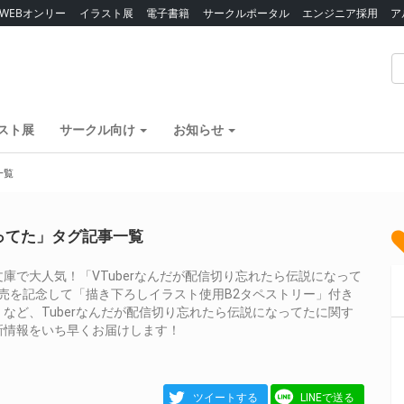
WEBオンリー
イラスト展
電子書籍
サークルポータル
エンジニア採用
ア
スト展
サークル向け
お知らせ
一覧
なってた」タグ記事一覧
庫で大人気！「VTuberなんだが配信切り忘れたら伝説になって
発売を記念して「描き下ろしイラスト使用B2タペストリー」付き
など、Tuberなんだが配信切り忘れたら伝説になってたに関す
新情報をいち早くお届けします！
ツイートする
LINEで送る