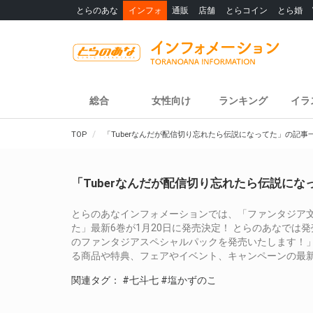
とらのあな
インフォ
通販
店舗
とらコイン
とら婚
総合
女性向け
ランキング
イラ
TOP
「Tuberなんだが配信切り忘れたら伝説になってた」の記事
「Tuberなんだが配信切り忘れたら伝説に
とらのあなインフォメーションでは、「ファンタジア文
た」最新6巻が1月20日に発売決定！ とらのあなでは
のファンタジアスペシャルパックを発売いたします！」
る商品や特典、フェアやイベント、キャンペーンの最
関連タグ：
#七斗七
#塩かずのこ