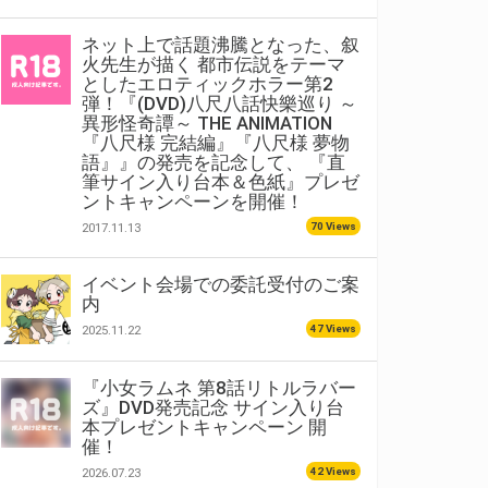
ネット上で話題沸騰となった、叙
火先生が描く 都市伝説をテーマ
としたエロティックホラー第2
弾！『(DVD)八尺八話快樂巡り ～
異形怪奇譚～ THE ANIMATION
『八尺様 完結編』『八尺様 夢物
語』』の発売を記念して、 『直
筆サイン入り台本＆色紙』プレゼ
ントキャンペーンを開催！
70 Views
2017.11.13
イベント会場での委託受付のご案
内
47 Views
2025.11.22
『小女ラムネ 第8話リトルラバー
ズ』DVD発売記念 サイン入り台
本プレゼントキャンペーン 開
催！
42 Views
2026.07.23