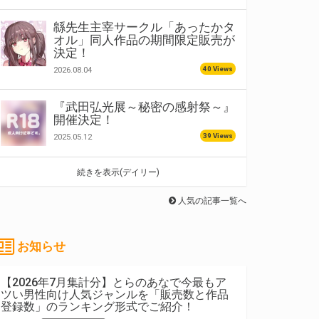
緜先生主宰サークル「あったかタ
オル」同人作品の期間限定販売が
決定！
40 Views
2026.08.04
『武田弘光展～秘密の感射祭～』
開催決定！
39 Views
2025.05.12
続きを表示(デイリー)
人気の記事一覧へ
お知らせ
【2026年7月集計分】とらのあなで今最もア
ツい男性向け人気ジャンルを「販売数と作品
登録数」のランキング形式でご紹介！