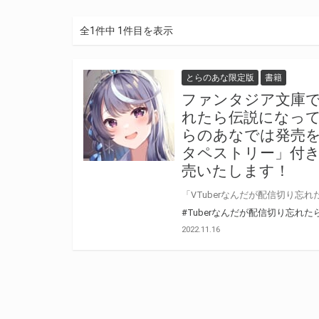
全1件中 1件目を表示
とらのあな限定版
書籍
ファンタジア文庫で
れたら伝説になって
らのあなでは発売を
タペストリー」付
売いたします！
#Tuberなんだが配信切り忘れ
2022.11.16