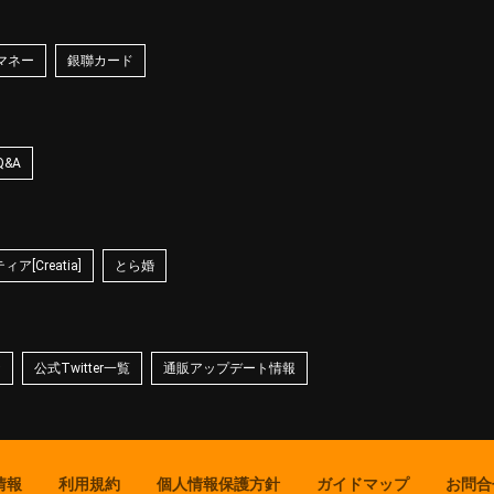
マネー
銀聯カード
Q&A
ア[Creatia]
とら婚
☆
公式Twitter一覧
通販アップデート情報
情報
利用規約
個人情報保護方針
ガイドマップ
お問合