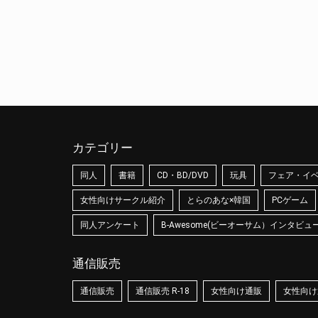
カテゴリー
同人
書籍
CD・BD/DVD
玩具
フェア・イ
女性向けサークル紹介
とらのあな×韓国
PCゲーム
同人アンケート
B-Awesome(ビーオーサム）インタビュ
通信販売
通信販売
通信販売 R-18
女性向け通販
女性向け通