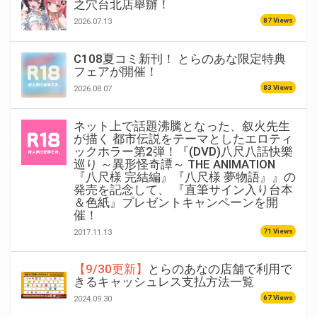
之穴台北店舉辦！
87 Views
2026.07.13
C108夏コミ新刊！ とらのあな限定特典
フェアが開催！
83 Views
2026.08.07
ネット上で話題沸騰となった、叙火先生
が描く 都市伝説をテーマとしたエロティ
ックホラー第2弾！『(DVD)八尺八話快樂
巡り ～異形怪奇譚～ THE ANIMATION
『八尺様 完結編』『八尺様 夢物語』』の
発売を記念して、 『直筆サイン入り台本
＆色紙』プレゼントキャンペーンを開
催！
71 Views
2017.11.13
【9/30更新】
とらのあなの店舗で利用で
きるキャッシュレス支払方法一覧
67 Views
2024.09.30