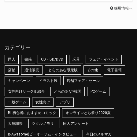
採用情報へ
カテゴリー
同人
書籍
CD・BD/DVD
玩具
フェア・イベント
店舗
通信販売
とらのあな限定版
その他
電子書籍
キャンペーン
イラスト展
店舗フェア・セール
女性向けサークル紹介
とらのあな×韓国
PCゲーム
一般ゲーム
女性向け
アプリ
BL初心者におすすめコミック
オンラインとら祭り2020夏
大感謝祭
ツクルノモリ
同人アンケート
B-Awesome(ビーオーサム）インタビュー
今日のメルマガ