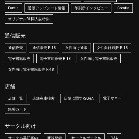
Fantia
通販アップデート情報
印刷所インタビュー
Creatia
オリジナルBL同人誌特集
通信販売
通信販売
通信販売 R-18
女性向け通販
女性向け通販 R-18
電子書籍販売
電子書籍販売 R-18
女性向け電子書籍販売
女性向け電子書籍販売 R-18
店舗
店舗一覧
店舗在庫検索
店舗に関するQ&A
電子マネー
銀聯カード
サークル向け
サークル委託案内
新規登録
サークルポータル
Q&A