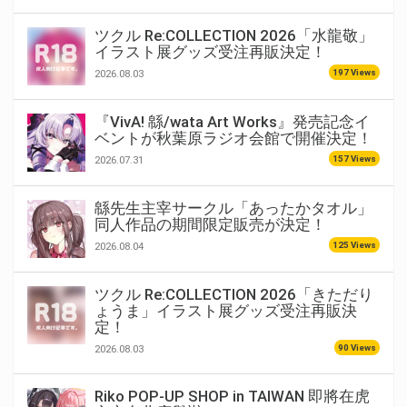
ツクル Re:COLLECTION 2026「水龍敬」
イラスト展グッズ受注再販決定！
197 Views
2026.08.03
『VivA! 緜/wata Art Works』発売記念イ
ベントが秋葉原ラジオ会館で開催決定！
157 Views
2026.07.31
緜先生主宰サークル「あったかタオル」
同人作品の期間限定販売が決定！
125 Views
2026.08.04
ツクル Re:COLLECTION 2026「きただり
ょうま」イラスト展グッズ受注再販決
定！
90 Views
2026.08.03
Riko POP-UP SHOP in TAIWAN 即將在虎