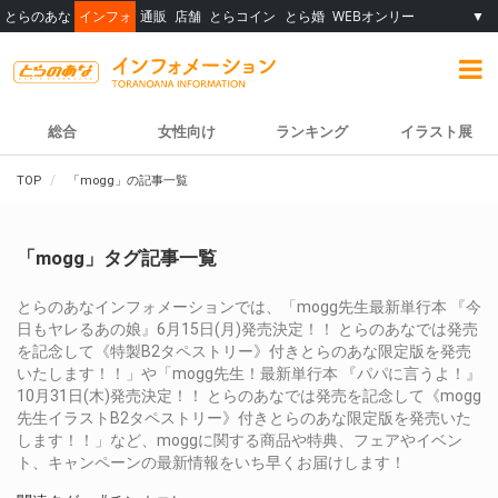
とらのあな
インフォ
通販
店舗
とらコイン
とら婚
WEBオンリー
▼
総合
女性向け
ランキング
イラスト展
TOP
「mogg」の記事一覧
「mogg」タグ記事一覧
とらのあなインフォメーションでは、「mogg先生最新単行本 『今
日もヤレるあの娘』6月15日(月)発売決定！！ とらのあなでは発売
を記念して《特製B2タペストリー》付きとらのあな限定版を発売
いたします！！」や「mogg先生！最新単行本 『パパに言うよ！』
10月31日(木)発売決定！！ とらのあなでは発売を記念して《mogg
先生イラストB2タペストリー》付きとらのあな限定版を発売いた
します！！」など、moggに関する商品や特典、フェアやイベン
ト、キャンペーンの最新情報をいち早くお届けします！