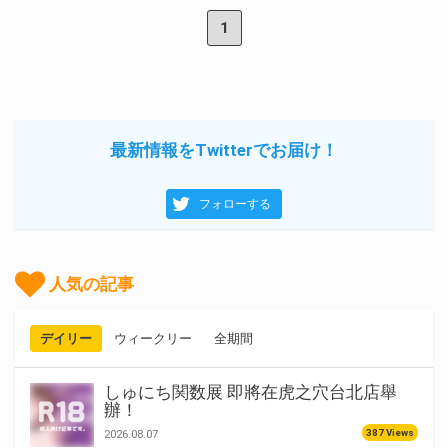
1
最新情報をTwitterでお届け！
フォローする
人気の記事
デイリー
ウィークリー
全期間
しゅにち関数展 即將在虎之穴台北店舉
辦！
387 Views
2026.08.07