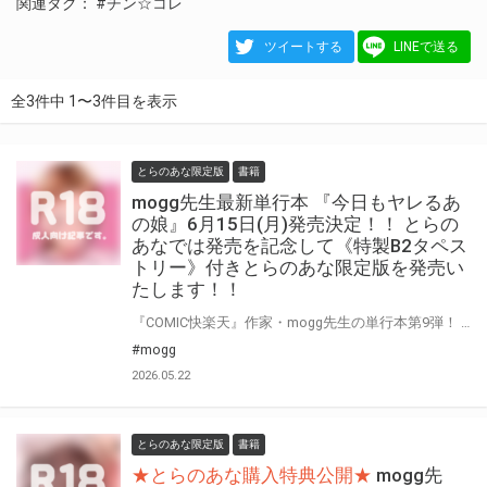
関連タグ：
#チン☆コレ
ツイートする
LINEで送る
全3件中 1〜3件目を表示
とらのあな限定版
書籍
mogg先生最新単行本 『今日もヤレるあ
の娘』6月15日(月)発売決定！！ とらの
あなでは発売を記念して《特製B2タペス
トリー》付きとらのあな限定版を発売い
たします！！
『COMIC快楽天』作家・mogg先生の単行本第9弾！ 『今日もヤレるあの娘』が6月15日(月)に発売！！！ とらのあなでは 『今日もヤレるあの娘』発売を記念して、 《特製B2タペストリー》付きとらのあな限定版をご用意しました！！ お買い逃しのないよう、是非お求めください！
#mogg
2026.05.22
とらのあな限定版
書籍
★とらのあな購入特典公開★
mogg先