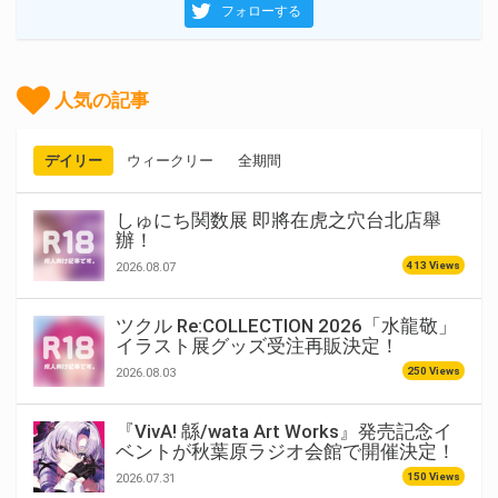
フォローする
人気の記事
デイリー
ウィークリー
全期間
しゅにち関数展 即將在虎之穴台北店舉
辦！
413 Views
2026.08.07
ツクル Re:COLLECTION 2026「水龍敬」
イラスト展グッズ受注再販決定！
250 Views
2026.08.03
『VivA! 緜/wata Art Works』発売記念イ
ベントが秋葉原ラジオ会館で開催決定！
150 Views
2026.07.31