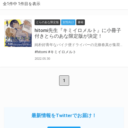
全1件中 1件目を表示
とらのあな限定版
女性向け
書籍
hitomi先生『キミイロメルト』に小冊子
付きとらのあな限定版が決定！
純朴好青年なバイク便ドライバーの北條春真が集荷の依頼先で出会ったのは、今大注目のイケメン小説家で、冷血人間とあだ名される荒波秋人。 そこで意図せず彼の艶姿を目撃し、荒波がゲイであることを知る。 衝撃的な出会いから数日後、荒波から再び集荷依頼が…。 気まずくて仕方がない春真だけど、テレビのイメージと違い、無邪気で素直な一面を持つ荒波を「かわいい」と思ってしまう。 一方の荒波は、春真の何気ない一言で心を揺さぶられ、仕事中も彼が気になって仕方がない。 そんなある日、二人は外食先で鉢合わせ、会話の流れで春真もゲイであることを知った荒波は、彼にある提案を持ちかける。 「君さえ良ければ 今夜相手をしてくれないか」 世界が優しく君色に染まる。心とろけるラブストーリー♥ hitomi先生新刊『キミイロメルト』が発売決定！ とらのあなでは刊行を記念して描き下ろし入り8P小冊子付きとらのあな限定版を発売致します！ 各店・通販にて予約開始！とらのあな限定版は数量限定生産となりますので、お早めにご予約下さい！
#hitomi
#キミイロメルト
2022.05.30
1
最新情報をTwitterでお届け！