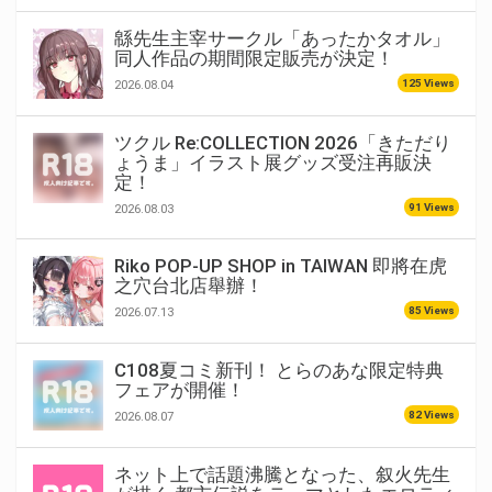
緜先生主宰サークル「あったかタオル」
同人作品の期間限定販売が決定！
125 Views
2026.08.04
ツクル Re:COLLECTION 2026「きただり
ょうま」イラスト展グッズ受注再販決
定！
91 Views
2026.08.03
Riko POP-UP SHOP in TAIWAN 即將在虎
之穴台北店舉辦！
85 Views
2026.07.13
C108夏コミ新刊！ とらのあな限定特典
フェアが開催！
82 Views
2026.08.07
ネット上で話題沸騰となった、叙火先生