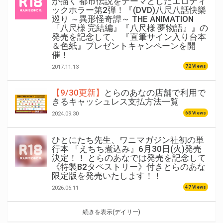
が描く 都市伝説をテーマとしたエロティ
ックホラー第2弾！『(DVD)八尺八話快樂
巡り ～異形怪奇譚～ THE ANIMATION
『八尺様 完結編』『八尺様 夢物語』』の
発売を記念して、 『直筆サイン入り台本
＆色紙』プレゼントキャンペーンを開
催！
72 Views
2017.11.13
【9/30更新】
とらのあなの店舗で利用で
きるキャッシュレス支払方法一覧
68 Views
2024.09.30
ひとにたち先生、ワニマガジン社初の単
行本 『えちち煮込み』6月30日(火)発売
決定！！ とらのあなでは発売を記念して
《特製B2タペストリー》付きとらのあな
限定版を発売いたします！！
47 Views
2026.06.11
続きを表示(デイリー)