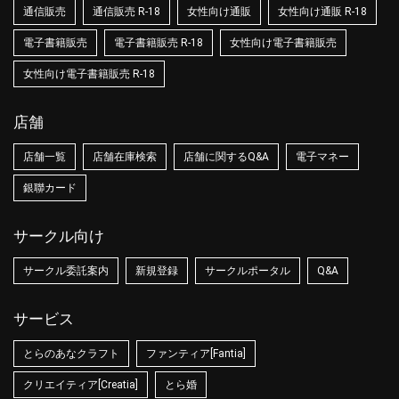
通信販売
通信販売 R-18
女性向け通販
女性向け通販 R-18
電子書籍販売
電子書籍販売 R-18
女性向け電子書籍販売
女性向け電子書籍販売 R-18
店舗
店舗一覧
店舗在庫検索
店舗に関するQ&A
電子マネー
銀聯カード
サークル向け
サークル委託案内
新規登録
サークルポータル
Q&A
サービス
とらのあなクラフト
ファンティア[Fantia]
クリエイティア[Creatia]
とら婚