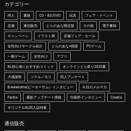
カテゴリー
同人
書籍
CD・BD/DVD
玩具
フェア・イベント
店舗
通信販売
とらのあな限定版
その他
電子書籍
キャンペーン
イラスト展
店舗フェア・セール
女性向けサークル紹介
とらのあな×韓国
PCゲーム
一般ゲーム
女性向け
アプリ
BL初心者におすすめコミック
オンラインとら祭り2020夏
大感謝祭
ツクルノモリ
同人アンケート
B-Awesome(ビーオーサム）インタビュー
今日のメルマガ
Fantia
通販アップデート情報
印刷所インタビュー
Creatia
オリジナルBL同人誌特集
通信販売