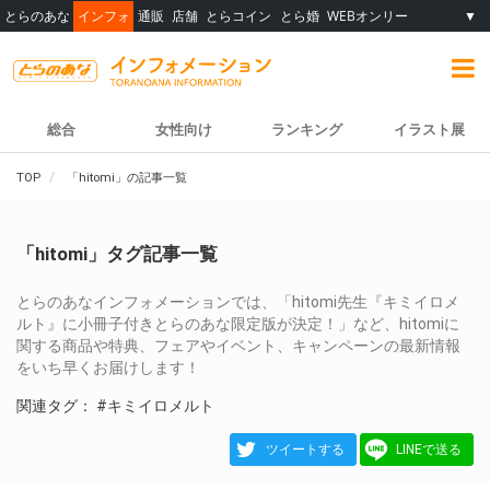
とらのあな
インフォ
通販
店舗
とらコイン
とら婚
WEBオンリー
▼
総合
女性向け
ランキング
イラスト展
TOP
「hitomi」の記事一覧
「hitomi」タグ記事一覧
とらのあなインフォメーションでは、「hitomi先生『キミイロメ
ルト』に小冊子付きとらのあな限定版が決定！」など、hitomiに
関する商品や特典、フェアやイベント、キャンペーンの最新情報
をいち早くお届けします！
関連タグ：
#キミイロメルト
ツイートする
LINEで送る