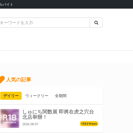
ルバイト
人気の記事
デイリー
ウィークリー
全期間
しゅにち関数展 即將在虎之穴台
北店舉辦！
1082 Views
2026.08.07