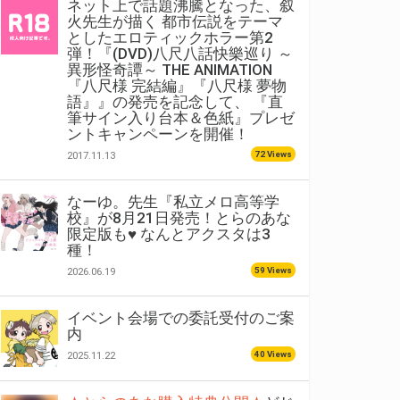
ネット上で話題沸騰となった、叙
火先生が描く 都市伝説をテーマ
としたエロティックホラー第2
弾！『(DVD)八尺八話快樂巡り ～
異形怪奇譚～ THE ANIMATION
『八尺様 完結編』『八尺様 夢物
語』』の発売を記念して、 『直
筆サイン入り台本＆色紙』プレゼ
ントキャンペーンを開催！
72 Views
2017.11.13
なーゆ。先生『私立メロ高等学
校』が8月21日発売！とらのあな
限定版も♥ なんとアクスタは3
種！
59 Views
2026.06.19
イベント会場での委託受付のご案
内
40 Views
2025.11.22