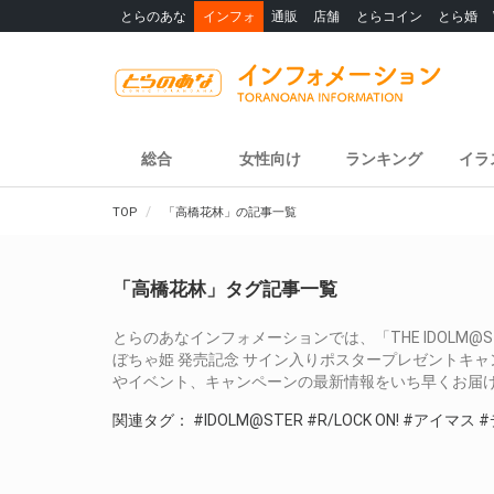
とらのあな
インフォ
通販
店舗
とらコイン
とら婚
総合
女性向け
ランキング
イラ
TOP
「高橋花林」の記事一覧
「高橋花林」タグ記事一覧
とらのあなインフォメーションでは、「THE IDOLM@STER CINDE
ぼちゃ姫 発売記念 サイン入りポスタープレゼントキ
やイベント、キャンペーンの最新情報をいち早くお届
関連タグ：
#IDOLM@STER
#R/LOCK ON!
#アイマス
#