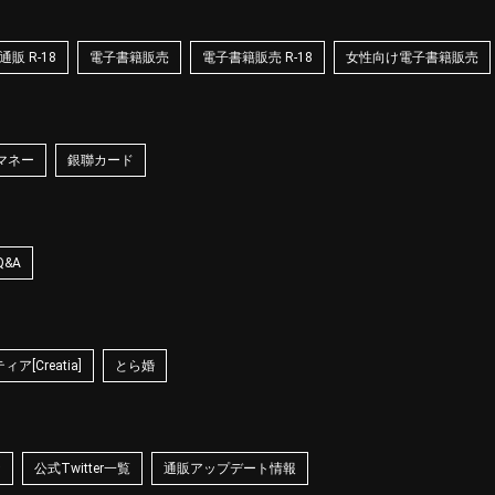
販 R-18
電子書籍販売
電子書籍販売 R-18
女性向け電子書籍販売
マネー
銀聯カード
Q&A
ア[Creatia]
とら婚
☆
公式Twitter一覧
通販アップデート情報