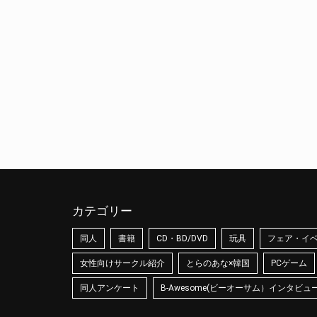
カテゴリー
同人
書籍
CD・BD/DVD
玩具
フェア・イ
女性向けサークル紹介
とらのあな×韓国
PCゲーム
同人アンケート
B-Awesome(ビーオーサム）インタビュ