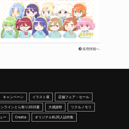
採用情報へ
キャンペーン
イラスト展
店舗フェア・セール
オンラインとら祭り2020夏
大感謝祭
ツクルノモリ
ュー
Creatia
オリジナルBL同人誌特集