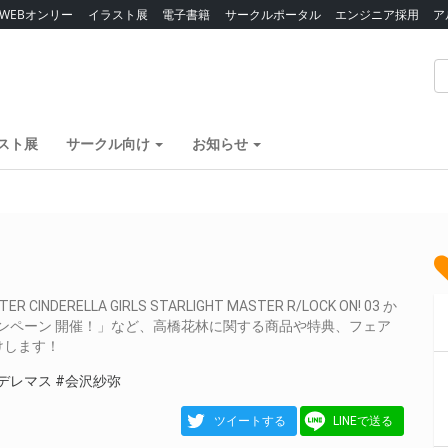
WEBオンリー
イラスト展
電子書籍
サークルポータル
エンジニア採用
ア
スト展
サークル向け
お知らせ
RELLA GIRLS STARLIGHT MASTER R/LOCK ON! 03 か
ャンペーン 開催！」など、高橋花林に関する商品や特典、フェア
けします！
デレマス
#会沢紗弥
ツイートする
LINEで送る