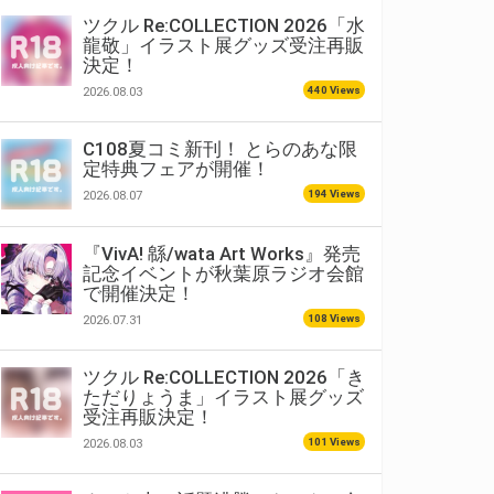
ツクル Re:COLLECTION 2026「水
龍敬」イラスト展グッズ受注再販
決定！
440 Views
2026.08.03
C108夏コミ新刊！ とらのあな限
定特典フェアが開催！
194 Views
2026.08.07
『VivA! 緜/wata Art Works』発売
記念イベントが秋葉原ラジオ会館
で開催決定！
108 Views
2026.07.31
ツクル Re:COLLECTION 2026「き
ただりょうま」イラスト展グッズ
受注再販決定！
101 Views
2026.08.03