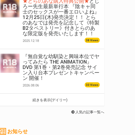
★とらのあな購入特典公開★
どじ
ろー先生最新単行本 『陰キャ同
士のセックスが一番エロいよね』
12月25日(木)発売決定！！ とら
のあなでは発売を記念して《特製
B2タペストリー》付きとらのあ
な限定版を発売いたします！！
38 Views
2025.12.18
『無自覚な幼馴染と興味本位でヤ
ってみたら THE ANIMATION』
DVD 第1巻・第2巻発売記念 サイ
ン入り台本プレゼントキャンペー
ン 開催！
33 Views
2026.08.06
続きを表示(デイリー)
人気の記事一覧へ
お知らせ