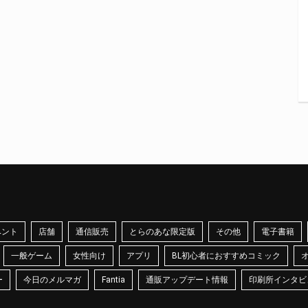
ベント
店舗
通信販売
とらのあな限定版
その他
電子書籍
一般ゲーム
女性向け
アプリ
BL初心者におすすめコミック
ー
今日のメルマガ
Fantia
通販アップデート情報
印刷所インタビ