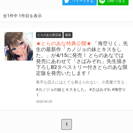
ツイートする
LINEで送る
全1件中 1件目を表示
とらのあな限定版
書籍
★とらのあな特典公開★
「海空りく」先
生の最新作「カノジョの妹とキスをし
た。」が4/15に発売！ とらのあなでは
発売にあわせて「さばみぞれ」先生描き
下ろしB2タペストリー付きとらのあな限
定版を発売いたします！
奥手な恋人にはとても教えられない、小悪魔で甘えん坊な義妹との甘々”不”純愛ラブコメ——開幕! 「落第騎士の英雄譚」や「超人高校生たちは異世界でも余裕で生き抜くようです!」などで知られる「海空りく」先生の最新作「カノジョの妹とキスをした。」が4/15に発売！ とらのあなでは本作の発売を記念して「B2タペストリー付きとらのあな限定版」を実施いたします！ イラストはイラスト担当「さばみぞれ」先生の描き下ろしイラスト！ とらのあな限定版は限られておりますのでお見逃しなくっ！！
#カノジョの妹とキスをした。
#さばみぞれ
#海空り
く
2020.04.09
1