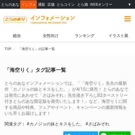
とらのあな
インフォ
通販
店舗
とらコイン
とら婚
WEBオンリー
▼
総合
女性向け
ランキング
イラスト展
TOP
「海空りく」の記事一覧
「海空りく」タグ記事一覧
とらのあなインフォメーションでは、「「海空りく」先生の最新
作「カノジョの妹とキスをした。」が4/15に発売！ とらのあなで
は発売にあわせて「さばみぞれ」先生描き下ろしB2タペストリー
付きとらのあな限定版を発売いたします！」など、海空りくに関
する商品や特典、フェアやイベント、キャンペーンの最新情報を
いち早くお届けします！
関連タグ：
#カノジョの妹とキスをした。
#さばみぞれ