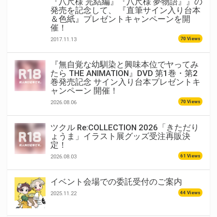
『八尺様 完結編』『八尺様 夢物語』』の
発売を記念して、 『直筆サイン入り台本
＆色紙』プレゼントキャンペーンを開
催！
70 Views
2017.11.13
『無自覚な幼馴染と興味本位でヤってみ
たら THE ANIMATION』DVD 第1巻・第2
巻発売記念 サイン入り台本プレゼントキ
ャンペーン 開催！
70 Views
2026.08.06
ツクル Re:COLLECTION 2026「きただり
ょうま」イラスト展グッズ受注再販決
定！
61 Views
2026.08.03
イベント会場での委託受付のご案内
44 Views
2025.11.22