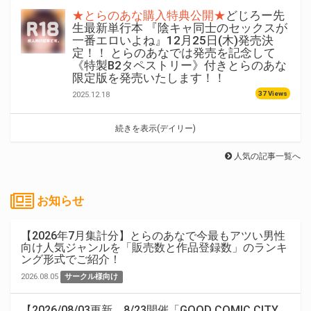
★とらのあな購入特典公開★
どじろー先
生最新単行本 『陰キャ同士のセックスが
一番エロいよね』12月25日(木)発売決
定！！ とらのあなでは発売を記念して
《特製B2タペストリー》付きとらのあな
限定版を発売いたします！！
37 Views
2025.12.18
続きを表示(デイリー)
人気の記事一覧へ
お知らせ
【2026年7月集計分】とらのあなで今最もアツい男性
向け人気ジャンルを「販売数と作品登録数」のランキ
ング形式でご紹介！
2026.08.05
サークル様向け
【2026/08/03更新。8/23開催「GOOD COMIC CITY