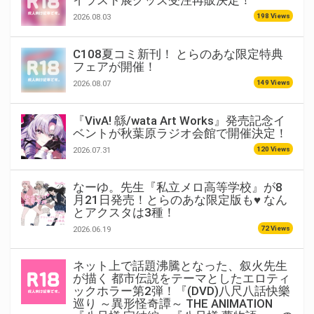
イラスト展グッズ受注再販決定！
198 Views
2026.08.03
C108夏コミ新刊！ とらのあな限定特典
フェアが開催！
149 Views
2026.08.07
『VivA! 緜/wata Art Works』発売記念イ
ベントが秋葉原ラジオ会館で開催決定！
120 Views
2026.07.31
なーゆ。先生『私立メロ高等学校』が8
月21日発売！とらのあな限定版も♥ なん
とアクスタは3種！
72 Views
2026.06.19
ネット上で話題沸騰となった、叙火先生
が描く 都市伝説をテーマとしたエロティ
ックホラー第2弾！『(DVD)八尺八話快樂
巡り ～異形怪奇譚～ THE ANIMATION