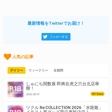
最新情報をTwitterでお届け！
フォローする
人気の記事
デイリー
ウィークリー
全期間
しゅにち関数展 即將在虎之穴台北店舉
辦！
781 Views
2026.08.07
ツクル Re:COLLECTION 2026「水龍敬」