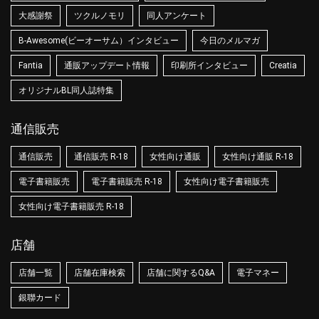
大感謝祭
ツクルノモリ
同人アンケート
B-Awesome(ビーオーサム）インタビュー
今日のメルマガ
Fantia
通販アップデート情報
印刷所インタビュー
Creatia
オリジナルBL同人誌特集
通信販売
通信販売
通信販売 R-18
女性向け通販
女性向け通販 R-18
電子書籍販売
電子書籍販売 R-18
女性向け電子書籍販売
女性向け電子書籍販売 R-18
店舗
店舗一覧
店舗在庫検索
店舗に関するQ&A
電子マネー
銀聯カード