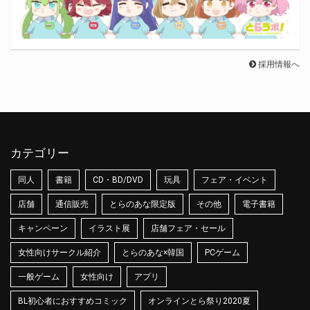
採用情報へ
カテゴリー
同人
書籍
CD・BD/DVD
玩具
フェア・イベント
店舗
通信販売
とらのあな限定版
その他
電子書籍
キャンペーン
イラスト展
店舗フェア・セール
女性向けサークル紹介
とらのあな×韓国
PCゲーム
一般ゲーム
女性向け
アプリ
BL初心者におすすめコミック
オンラインとら祭り2020夏