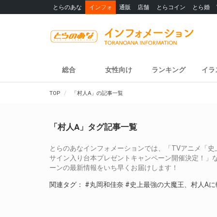
とらのあな
インフォ
通販
店舗
とらコイン
とら婚
総合
女性向け
ランキング
イラ
TOP
「村人A」の記事一覧
「村人A」タグ記事一覧
とらのあなインフォメーションでは、「TVアニメ「史上最強の
サイン入り台本プレゼントキャンペーン開催決定！」
ーンの最新情報をいち早くお届けします！
関連タグ：
#丸岡和佳奈
#史上最強の大魔王、村人Aに