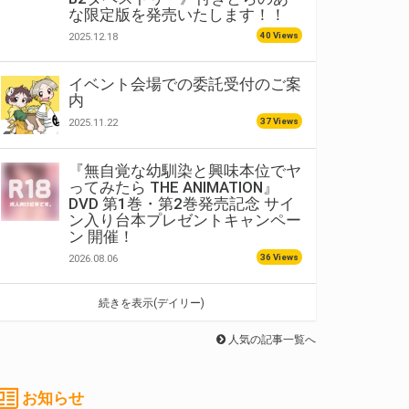
な限定版を発売いたします！！
40 Views
2025.12.18
イベント会場での委託受付のご案
内
37 Views
2025.11.22
『無自覚な幼馴染と興味本位でヤ
ってみたら THE ANIMATION』
DVD 第1巻・第2巻発売記念 サイ
ン入り台本プレゼントキャンペー
ン 開催！
36 Views
2026.08.06
続きを表示(デイリー)
人気の記事一覧へ
お知らせ