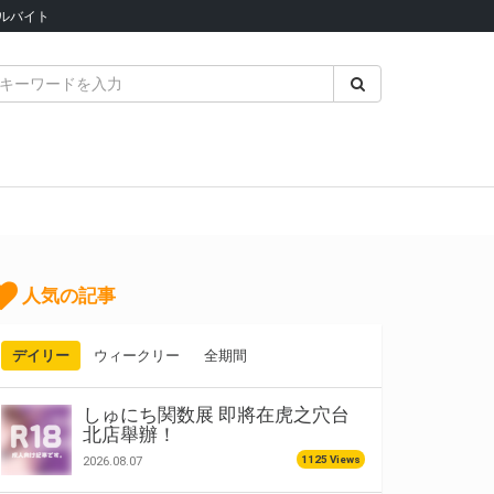
ルバイト
人気の記事
デイリー
ウィークリー
全期間
しゅにち関数展 即將在虎之穴台
北店舉辦！
1125 Views
2026.08.07