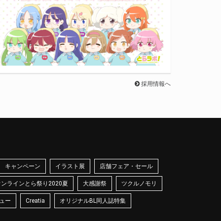
採用情報へ
キャンペーン
イラスト展
店舗フェア・セール
オンラインとら祭り2020夏
大感謝祭
ツクルノモリ
ュー
Creatia
オリジナルBL同人誌特集