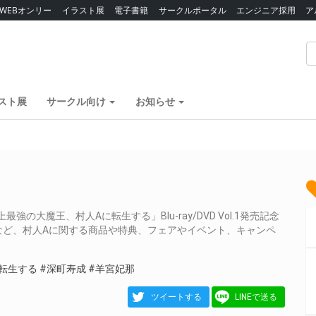
WEBオンリー
イラスト展
電子書籍
サークルポータル
エンジニア採用
ア
スト展
サークル向け
お知らせ
大魔王、村人Aに転生する」Blu-ray/DVD Vol.1発売記念
など、村人Aに関する商品や特典、フェアやイベント、キャンペ
転生する
#深町寿成
#羊宮妃那
ツイートする
LINEで送る