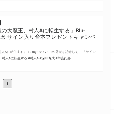
の大魔王、村人Aに転生する」Blu-
.1発売記念 サイン入り台本プレゼントキャンペ
TVアニメ「史上最強の大魔王、村人Aに転生する」Blu-ray/DVD Vol.1の発売を記念して、 「サイン入り台本プレゼントキャンペーン」の開催が決定しました！ 対象店舗にて対象商品をご購入いただいた方の中から抽選でキャストの直筆サイン入り台本をプレゼントいたします！ ぜひご応募ください♪
、村人Aに転生する
#村人A
#深町寿成
#羊宮妃那
1