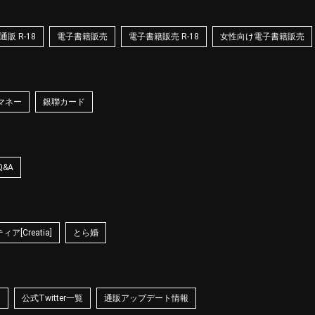
販 R-18
電子書籍販売
電子書籍販売 R-18
女性向け電子書籍販売
マネー
銀聯カード
Q&A
ア[Creatia]
とら婚
☆
公式Twitter一覧
通販アップデート情報