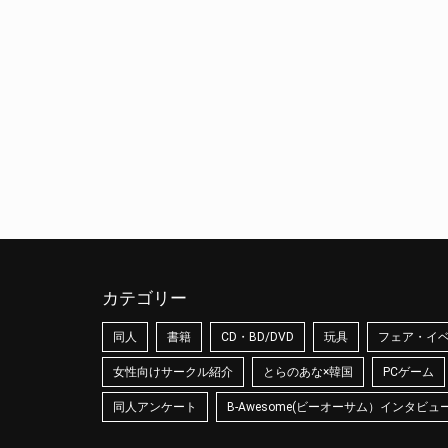
カテゴリー
同人
書籍
CD・BD/DVD
玩具
フェア・イ
女性向けサークル紹介
とらのあな×韓国
PCゲーム
同人アンケート
B-Awesome(ビーオーサム）インタビュ