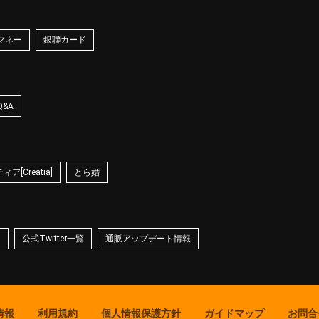
マネー
銀聯カード
Q&A
ア[Creatia]
とら婚
☆
公式Twitter一覧
通販アップデート情報
情報
利用規約
個人情報保護方針
ガイドマップ
お問合