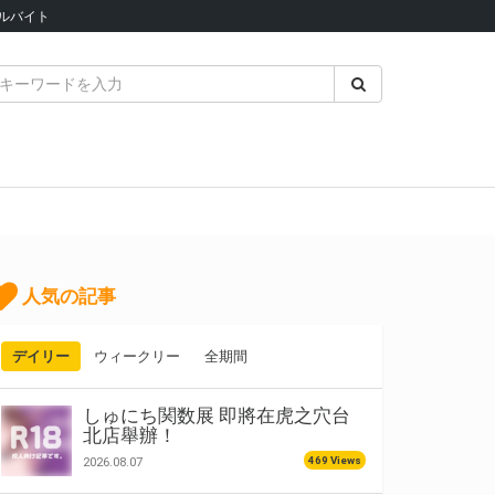
ルバイト
人気の記事
デイリー
ウィークリー
全期間
しゅにち関数展 即將在虎之穴台
北店舉辦！
469 Views
2026.08.07