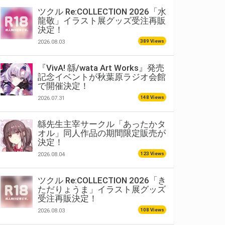
ツクル Re:COLLECTION 2026「水
龍敬」イラスト展グッズ受注再販
決定！
389 Views
2026.08.03
『VivA! 緜/wata Art Works』発売
記念イベントが秋葉原ラジオ会館
で開催決定！
148 Views
2026.07.31
緜先生主宰サークル「あったかタ
オル」同人作品の期間限定販売が
決定！
123 Views
2026.08.04
ツクル Re:COLLECTION 2026「き
ただりょうま」イラスト展グッズ
受注再販決定！
108 Views
2026.08.03