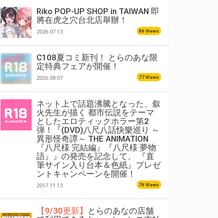
Riko POP-UP SHOP in TAIWAN 即
將在虎之穴台北店舉辦！
86 Views
2026.07.13
C108夏コミ新刊！ とらのあな限
定特典フェアが開催！
77 Views
2026.08.07
ネット上で話題沸騰となった、叙
火先生が描く 都市伝説をテーマ
としたエロティックホラー第2
弾！『(DVD)八尺八話快樂巡り ～
異形怪奇譚～ THE ANIMATION
『八尺様 完結編』『八尺様 夢物
語』』の発売を記念して、 『直
筆サイン入り台本＆色紙』プレゼ
ントキャンペーンを開催！
76 Views
2017.11.13
【9/30更新】
とらのあなの店舗