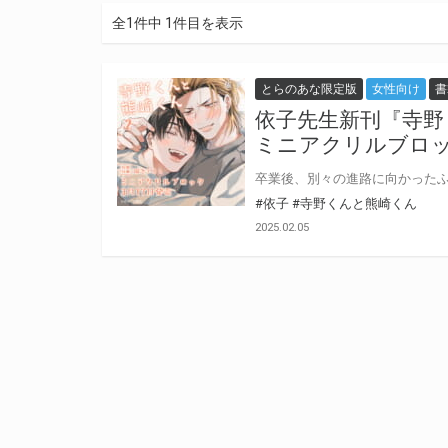
全1件中 1件目を表示
とらのあな限定版
女性向け
書
依子先生新刊『寺野
ミニアクリルブロッ
#依子
#寺野くんと熊崎くん
2025.02.05