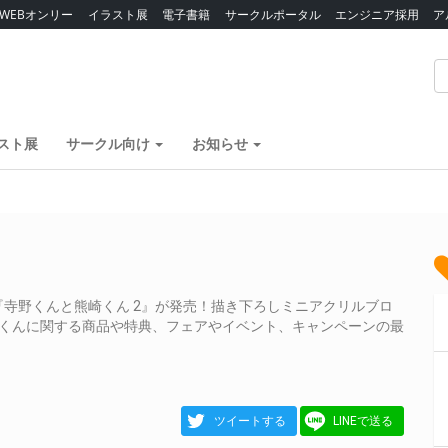
WEBオンリー
イラスト展
電子書籍
サークルポータル
エンジニア採用
ア
スト展
サークル向け
お知らせ
寺野くんと熊崎くん 2』が発売！描き下ろしミニアクリルブロ
崎くんに関する商品や特典、フェアやイベント、キャンペーンの最
ツイートする
LINEで送る