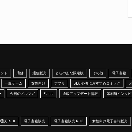
ベント
店舗
通信販売
とらのあな限定版
その他
電子書籍
一般ゲーム
女性向け
アプリ
BL初心者におすすめコミック
ー
今日のメルマガ
Fantia
通販アップデート情報
印刷所インタビ
販 R-18
電子書籍販売
電子書籍販売 R-18
女性向け電子書籍販売