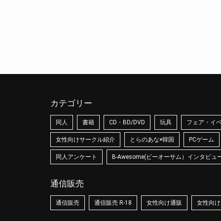
カテゴリー
同人
書籍
CD・BD/DVD
玩具
フェア・イ
女性向けサークル紹介
とらのあな×韓国
PCゲーム
同人アンケート
B-Awesome(ビーオーサム）インタビュ
通信販売
通信販売
通信販売 R-18
女性向け通販
女性向け通