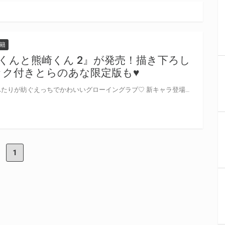
籍
くんと熊崎くん 2』が発売！描き下ろし
ク付きとらのあな限定版も♥
卒業後、別々の進路に向かったふたりが紡ぐえっちでかわいいグローイングラブ♡ 新キャラ登場で一波瀾の予感！？ 依子先生『寺野くんと熊崎くん 2』が3月17日頃発売！ とらのあなでは刊行を記念して描き下ろしミニアクリルブロック付きとらのあな限定版を発売致します♥ 池袋店・通販にて予約開始！とらのあな限定版は数量限定生産となりますので、お早めにご予約下さい！
1