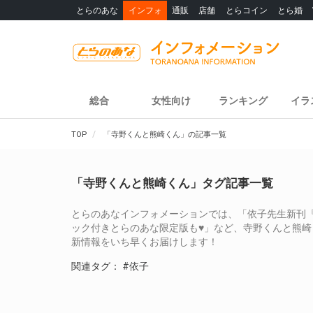
とらのあな
インフォ
通販
店舗
とらコイン
とら婚
総合
女性向け
ランキング
イラ
TOP
「寺野くんと熊崎くん」の記事一覧
「寺野くんと熊崎くん」タグ記事一覧
とらのあなインフォメーションでは、「依子先生新刊『
ック付きとらのあな限定版も♥」など、寺野くんと熊
新情報をいち早くお届けします！
関連タグ：
#依子