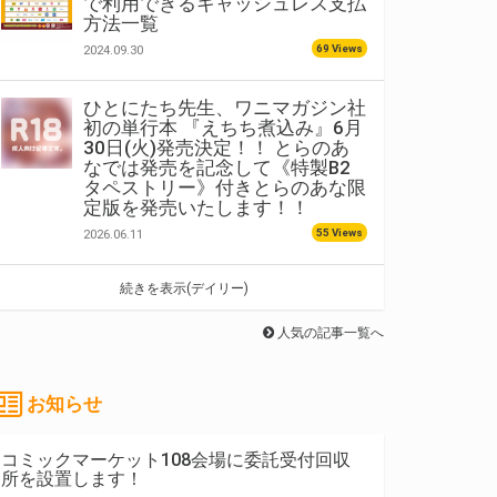
で利用できるキャッシュレス支払
方法一覧
69 Views
2024.09.30
ひとにたち先生、ワニマガジン社
初の単行本 『えちち煮込み』6月
30日(火)発売決定！！ とらのあ
なでは発売を記念して《特製B2
タペストリー》付きとらのあな限
定版を発売いたします！！
55 Views
2026.06.11
続きを表示(デイリー)
人気の記事一覧へ
お知らせ
コミックマーケット108会場に委託受付回収
所を設置します！