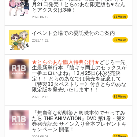
月21日発売！とらのあな限定版も♥ なん
とアクスタは3種！
53 Views
2026.06.19
イベント会場での委託受付のご案内
38 Views
2025.11.22
★とらのあな購入特典公開★
どじろー先
生最新単行本 『陰キャ同士のセックスが
一番エロいよね』12月25日(木)発売決
定！！ とらのあなでは発売を記念して
《特製B2タペストリー》付きとらのあな
限定版を発売いたします！！
36 Views
2025.12.18
『無自覚な幼馴染と興味本位でヤってみ
たら THE ANIMATION』DVD 第1巻・第2
巻発売記念 サイン入り台本プレゼントキ
ャンペーン 開催！
36 Views
2026.08.06