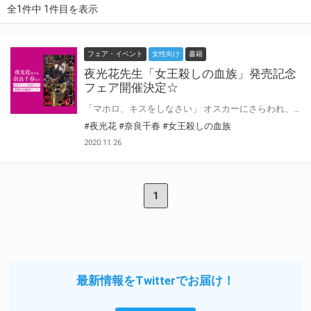
全1件中 1件目を表示
フェア・イベント
女性向け
書籍
夜光花先生「女王殺しの血族」発売記念
フェア開催決定☆
「マホロ、キスをしなさい」 オスカーにさらわれ、ジークフリートの異能力によって身体の自由を奪われて人形になってしまったマホロは、ジークフリートに命じられるまま動くことしかできなかった。 ノアに会いたい──そう願うマホロは、ある出来事をきっかけに、『過去』のジークフリート、『現在』のノアを視て、マホロをよく知る光の精霊王に出会う。 一方、マホロを奪還するため動きだしたノアだが、光魔法の血族を抱くことができるのは、闇魔法の血族だけという血の縛りに苦悩していた。 けれど、闘いの中、ノアにある変化が生じて！？ 謀略と対立、愛と憎しみが交錯する怒涛の第三弾登場！！ とらのあなでは新刊の発売を記念して、夜光花先生＆奈良千春先生直筆サイン＆宛名入り複製原画の抽選プレゼントフェアを開催致します！！ この貴重な機会、皆様ぜひ奮ってご応募くださいませ☆
#夜光花
#奈良千春
#女王殺しの血族
2020.11.26
1
最新情報をTwitterでお届け！