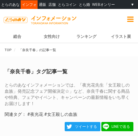
とらのあな
インフォ
通販
店舗
とらコイン
とら婚
WEBオンリー
▼
総合
女性向け
ランキング
イラスト展
TOP
「奈良千春」の記事一覧
「奈良千春」タグ記事一覧
とらのあなインフォメーションでは、「夜光花先生「女王殺しの
血族」発売記念フェア開催決定☆」など、奈良千春に関する商品
や特典、フェアやイベント、キャンペーンの最新情報をいち早く
お届けします！
関連タグ：
#夜光花
#女王殺しの血族
ツイートする
LINEで送る