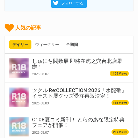
フォローする
人気の記事
デイリー
ウィークリー
全期間
しゅにち関数展 即將在虎之穴台北店舉
辦！
1106 Views
2026.08.07
ツクル Re:COLLECTION 2026「水龍敬」
イラスト展グッズ受注再販決定！
445 Views
2026.08.03
C108夏コミ新刊！ とらのあな限定特典
フェアが開催！
209 Views
2026.08.07