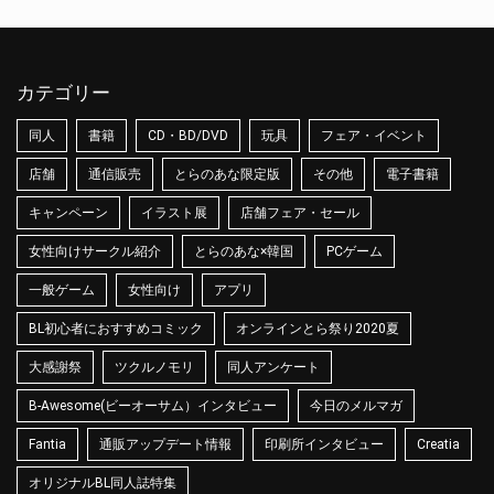
カテゴリー
同人
書籍
CD・BD/DVD
玩具
フェア・イベント
店舗
通信販売
とらのあな限定版
その他
電子書籍
キャンペーン
イラスト展
店舗フェア・セール
女性向けサークル紹介
とらのあな×韓国
PCゲーム
一般ゲーム
女性向け
アプリ
BL初心者におすすめコミック
オンラインとら祭り2020夏
大感謝祭
ツクルノモリ
同人アンケート
B-Awesome(ビーオーサム）インタビュー
今日のメルマガ
Fantia
通販アップデート情報
印刷所インタビュー
Creatia
オリジナルBL同人誌特集