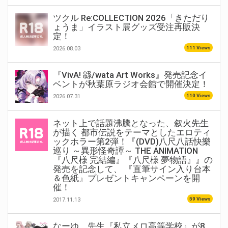
ツクル Re:COLLECTION 2026「きただり
ょうま」イラスト展グッズ受注再販決
定！
111 Views
2026.08.03
『VivA! 緜/wata Art Works』発売記念イ
ベントが秋葉原ラジオ会館で開催決定！
110 Views
2026.07.31
ネット上で話題沸騰となった、叙火先生
が描く 都市伝説をテーマとしたエロティ
ックホラー第2弾！『(DVD)八尺八話快樂
巡り ～異形怪奇譚～ THE ANIMATION
『八尺様 完結編』『八尺様 夢物語』』の
発売を記念して、 『直筆サイン入り台本
＆色紙』プレゼントキャンペーンを開
催！
59 Views
2017.11.13
なーゆ。先生『私立メロ高等学校』が8