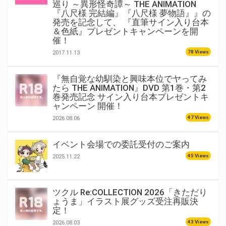
巡り ～異形怪奇譚～ THE ANIMATION
『八尺様 完結編』『八尺様 夢物語』』の
発売を記念して、 『直筆サイン入り台本
＆色紙』プレゼントキャンペーンを開
催！
78 Views
2017.11.13
『無自覚な幼馴染と興味本位でヤってみ
たら THE ANIMATION』DVD 第1巻・第2
巻発売記念 サイン入り台本プレゼントキ
ャンペーン 開催！
47 Views
2026.08.06
イベント会場での委託受付のご案内
45 Views
2025.11.22
ツクル Re:COLLECTION 2026「きただり
ょうま」イラスト展グッズ受注再販決
定！
43 Views
2026.08.03