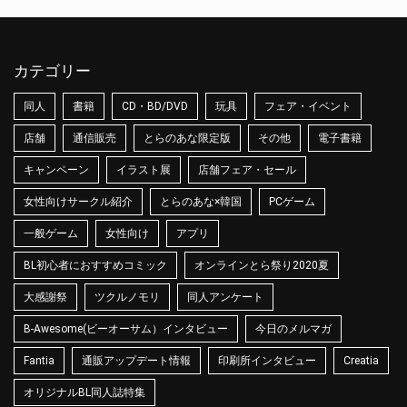
カテゴリー
同人
書籍
CD・BD/DVD
玩具
フェア・イベント
店舗
通信販売
とらのあな限定版
その他
電子書籍
キャンペーン
イラスト展
店舗フェア・セール
女性向けサークル紹介
とらのあな×韓国
PCゲーム
一般ゲーム
女性向け
アプリ
BL初心者におすすめコミック
オンラインとら祭り2020夏
大感謝祭
ツクルノモリ
同人アンケート
B-Awesome(ビーオーサム）インタビュー
今日のメルマガ
Fantia
通販アップデート情報
印刷所インタビュー
Creatia
オリジナルBL同人誌特集