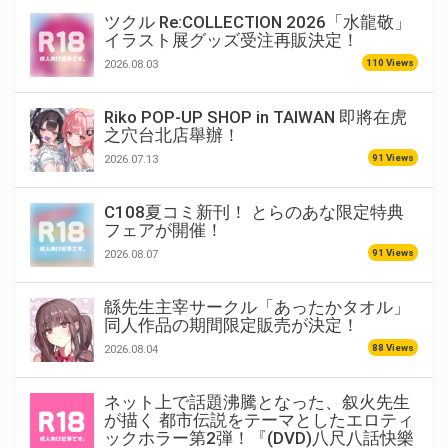
ツクル Re:COLLECTION 2026「水龍敬」
イラスト展グッズ受注再販決定！
110 Views
2026.08.03
Riko POP-UP SHOP in TAIWAN 即將在虎
之穴台北店舉辦！
91 Views
2026.07.13
C108夏コミ新刊！ とらのあな限定特典
フェアが開催！
91 Views
2026.08.07
緜先生主宰サークル「あったかタオル」
同人作品の期間限定販売が決定！
88 Views
2026.08.04
ネット上で話題沸騰となった、叙火先生
が描く 都市伝説をテーマとしたエロティ
ックホラー第2弾！『(DVD)八尺八話快樂