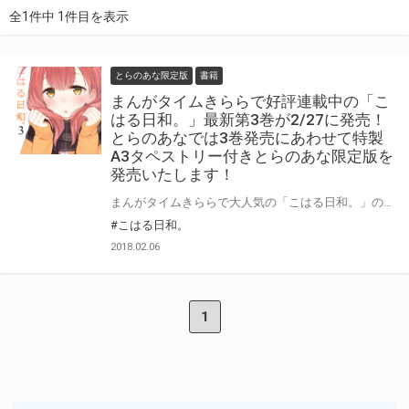
全1件中 1件目を表示
とらのあな限定版
書籍
まんがタイムきららで好評連載中の「こ
はる日和。」最新第3巻が2/27に発売！
とらのあなでは3巻発売にあわせて特製
A3タペストリー付きとらのあな限定版を
発売いたします！
まんがタイムきららで大人気の「こはる日和。」の最新3巻が2/27に発売！ 3巻では「さおり」、「アーニャ」たち中学生組も皆同じ高校に進学して「こはる」たちの 日常は更にほのぼの度がＵＰしていそうですね♪ とらのあなでは2巻の発売を記念して本誌の表紙で大好評だった「ハロウィン」イラストを 使用した「A3タペストリー付きとらのあな限定版」をご用意させて頂きました！！ とらのあな限定版は限られておりますので予約を含め是非ともお早めにお求めください！！
#こはる日和。
2018.02.06
1