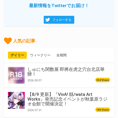
最新情報をTwitterでお届け！
フォローする
人気の記事
デイリー
ウィークリー
全期間
しゅにち関数展 即將在虎之穴台北店舉
辦！
362 Views
2026.08.07
【8/9 更新】『VivA! 緜/wata Art
Works』発売記念イベントが秋葉原ラジ
オ会館で開催決定！
186 Views
2026.07.31