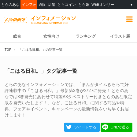
とらのあな
インフォ
通販
店舗
とらコイン
とら婚
WEBオンリー
▼
総合
女性向け
ランキング
イラスト展
TOP
「こはる日和。」の記事一覧
「こはる日和。」タグ記事一覧
とらのあなインフォメーションでは、「まんがタイムきららで好
評連載中の「こはる日和。」最新第3巻が2/27に発売！ とらのあ
なでは3巻発売にあわせて特製A3タペストリー付きとらのあな限定
版を発売いたします！」など、こはる日和。に関する商品や特
典、フェアやイベント、キャンペーンの最新情報をいち早くお届
けします！
ツイートする
LINEで送る