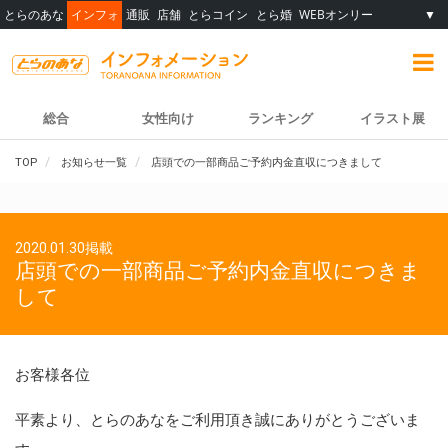
とらのあな
インフォ
通販
店舗
とらコイン
とら婚
WEBオンリー
▼
総合
女性向け
ランキング
イラスト展
TOP
お知らせ一覧
店頭での一部商品ご予約内金直収につきまして
2020.01.30掲載
店頭での一部商品ご予約内金直収につきま
して
お客様各位
平素より、とらのあなをご利用頂き誠にありがとうございま