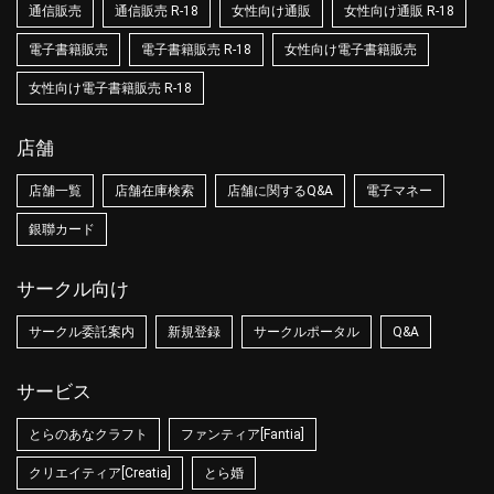
通信販売
通信販売 R-18
女性向け通販
女性向け通販 R-18
電子書籍販売
電子書籍販売 R-18
女性向け電子書籍販売
女性向け電子書籍販売 R-18
店舗
店舗一覧
店舗在庫検索
店舗に関するQ&A
電子マネー
銀聯カード
サークル向け
サークル委託案内
新規登録
サークルポータル
Q&A
サービス
とらのあなクラフト
ファンティア[Fantia]
クリエイティア[Creatia]
とら婚