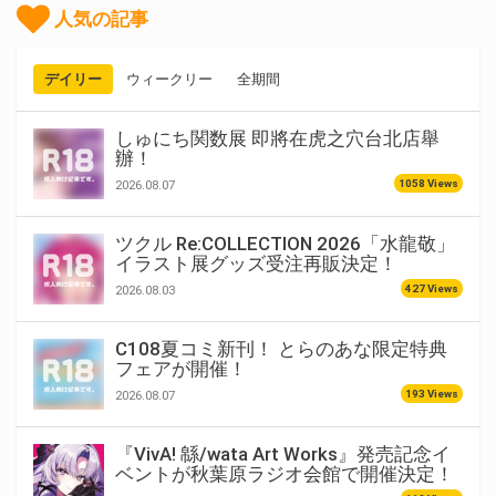
人気の記事
デイリー
ウィークリー
全期間
しゅにち関数展 即將在虎之穴台北店舉
辦！
1058 Views
2026.08.07
ツクル Re:COLLECTION 2026「水龍敬」
イラスト展グッズ受注再販決定！
427 Views
2026.08.03
C108夏コミ新刊！ とらのあな限定特典
フェアが開催！
193 Views
2026.08.07
『VivA! 緜/wata Art Works』発売記念イ
ベントが秋葉原ラジオ会館で開催決定！