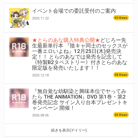
イベント会場での委託受付のご案内
40 Views
2025.11.22
★とらのあな購入特典公開★
どじろー先
生最新単行本 『陰キャ同士のセックスが
一番エロいよね』12月25日(木)発売決
定！！ とらのあなでは発売を記念して
《特製B2タペストリー》付きとらのあな
限定版を発売いたします！！
38 Views
2025.12.18
『無自覚な幼馴染と興味本位でヤってみ
たら THE ANIMATION』DVD 第1巻・第2
巻発売記念 サイン入り台本プレゼントキ
ャンペーン 開催！
36 Views
2026.08.06
続きを表示(デイリー)