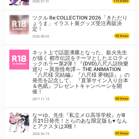
110 Views
2026.07.31
ツクル Re:COLLECTION 2026「きただり
ょうま」イラスト展グッズ受注再販決
定！
96 Views
2026.08.03
ネット上で話題沸騰となった、叙火先生
が描く 都市伝説をテーマとしたエロティ
ックホラー第2弾！『(DVD)八尺八話快樂
巡り ～異形怪奇譚～ THE ANIMATION
『八尺様 完結編』『八尺様 夢物語』』の
発売を記念して、 『直筆サイン入り台本
＆色紙』プレゼントキャンペーンを開
催！
68 Views
2017.11.13
なーゆ。先生『私立メロ高等学校』が8
月21日発売！とらのあな限定版も♥ なん
とアクスタは3種！
59 Views
2026.06.19