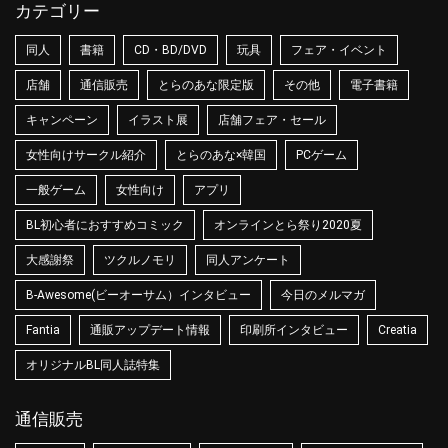
カテゴリー
同人
書籍
CD・BD/DVD
玩具
フェア・イベント
店舗
通信販売
とらのあな限定版
その他
電子書籍
キャンペーン
イラスト展
店舗フェア・セール
女性向けサークル紹介
とらのあな×韓国
PCゲーム
一般ゲーム
女性向け
アプリ
BL初心者におすすめコミック
オンラインとら祭り2020夏
大感謝祭
ツクルノモリ
同人アンケート
B-Awesome(ビーオーサム）インタビュー
今日のメルマガ
Fantia
通販アップデート情報
印刷所インタビュー
Creatia
オリジナルBL同人誌特集
通信販売