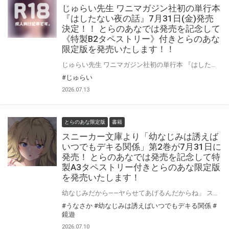
じゅらい先生 ワニマガジン社初の単行本
『はしたない夜の話』7月31日(金)発売
決定！！ とらのあなでは発売を記念して
《特製B2タペストリー》付きとらのあな
限定版を発売いたします！！
じゅらい先生 ワニマガジン社初の単行本 『はしたない夜の話』が7月31日(金)に発売！！！ とらのあなでは 『はしたない夜の話』発売を記念して、 《特製B2タペストリー》付きとらのあな限定版をご用意しました！！ お買い逃しのないよう、是非お求めください！
#じゅらい
2026.07.13
とらのあな限定版
書籍
スニーカー文庫より「幼なじみは誘えば
いつでもデキる関係」第2巻が7月31日に
発売！ とらのあなでは発売を記念して特
製A3タペストリー付きとらのあな限定版
を発売いたします！
幼なじみだから――ヤらせてあげるんだからね」 スニーカー文庫より 『幼なじみは誘えばいつでもデキる関係』第2巻が7月31日(金)に発売！ とらのあなでは発売を記念して「特製A3タペストリー付き」とらのあな限定版を発売いたします。 とらのあな限定版の数は限られていますので是非お早めにお求めください！
#うなさか
#幼なじみは誘えばいつでもデキる関係
#
鏡遊
2026.07.10