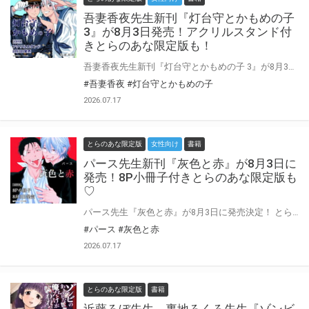
吾妻香夜先生新刊『灯台守とかもめの子
3』が8月3日発売！アクリルスタンド付
きとらのあな限定版も！
吾妻香夜先生新刊『灯台守とかもめの子 3』が8月3日に発売決定！ とらのあなでは刊行を記念してアクリルスタンド付きとらのあな限定版を発売致します♥ アクリルスタンドは吾妻香夜先生描き下ろし！ 池袋店・通販にて予約開始！とらのあな限定版は数量限定生産となりますので、お早めにご予約下さい！
#吾妻香夜
#灯台守とかもめの子
2026.07.17
とらのあな限定版
女性向け
書籍
パース先生新刊『灰色と赤』が8月3日に
発売！8P小冊子付きとらのあな限定版も
♡
パース先生『灰色と赤』が8月3日に発売決定！ とらのあなでは刊行を記念して描き下ろし入り8P小冊子付きとらのあな限定版を発売致します！ 池袋店・通販にて予約開始！とらのあな限定版は数量限定生産となりますので、お早めにご予約下さい！
#パース
#灰色と赤
2026.07.17
とらのあな限定版
書籍
近藤ろぼ先生、裏地ろくろ先生『ゾンビ