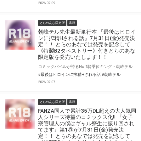
2026.07.09
とらのあな限定版
書籍
朝峰テル先生最新単行本 『最後はヒロイ
ンに搾精Hされる話』7月31日(金)発売決
定！！ とらのあなでは発売を記念して
《特製B2タペストリー》付きとらのあな
限定版を発売いたします！！
コミックバベルが誇るNo.1騎乗位キング・朝峰テル先生の6thコミックスがついに登場!! 『最後はヒロインに搾精Hされる話』が7月31日(金)に発売！！！ とらのあなでは 『最後はヒロインに搾精Hされる話』発売を記念して、 《特製B2タペストリー》付きとらのあな限定版をご用意しました！！ お買い逃しのないよう、是非お求めください！
#最後はヒロインに搾精Hされる話
#朝峰テル
2026.07.07
とらのあな限定版
書籍
FANZA同人で累計35万DL超えの大人気同
人シリーズ待望のコミックス化!! 『女子
寮管理人の僕はギャル寮生に振り回され
てます』第1巻が7月31日(金)発売決
定！！ とらのあなでは発売を記念して