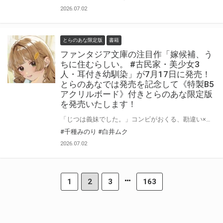
2026.07.02
とらのあな限定版
書籍
ファンタジア文庫の注目作「嫁候補、う
ちに住むらしい。 #古民家・美少女3
人・耳付き幼馴染」が7月17日に発売！
とらのあなでは発売を記念して《特製B5
アクリルボード》付きとらのあな限定版
を発売いたします！
「じつは義妹でした。」コンビがおくる、勘違い×同居ラブコメ! 「嫁候補、うちに住むらしい。 #古民家・美少女3人・耳付き幼馴染」が7月17日(金)に発売！ とらのあなでは発売を記念して「特製B5アクリルボード」付きとらのあな限定版を発売いたします。 とらのあな限定版は数量限定となりますので是非お早めにお求めください！
#千種みのり
#白井ムク
2026.07.02
1
2
3
163