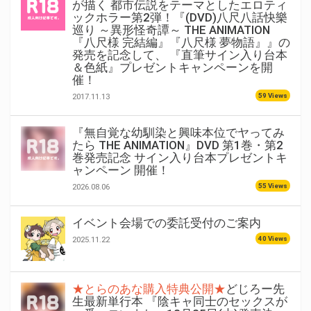
が描く 都市伝説をテーマとしたエロティ
ックホラー第2弾！『(DVD)八尺八話快樂
巡り ～異形怪奇譚～ THE ANIMATION
『八尺様 完結編』『八尺様 夢物語』』の
発売を記念して、 『直筆サイン入り台本
＆色紙』プレゼントキャンペーンを開
催！
59 Views
2017.11.13
『無自覚な幼馴染と興味本位でヤってみ
たら THE ANIMATION』DVD 第1巻・第2
巻発売記念 サイン入り台本プレゼントキ
ャンペーン 開催！
55 Views
2026.08.06
イベント会場での委託受付のご案内
40 Views
2025.11.22
★とらのあな購入特典公開★
どじろー先
生最新単行本 『陰キャ同士のセックスが