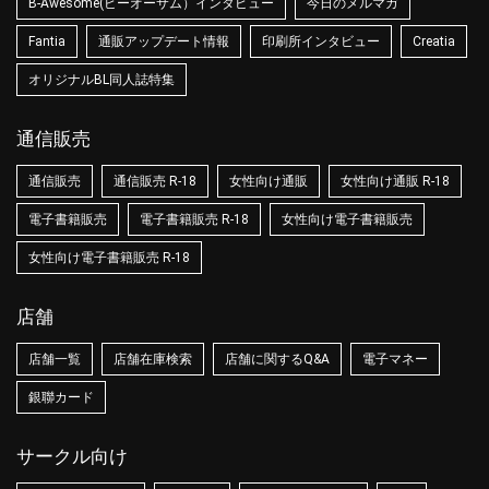
B-Awesome(ビーオーサム）インタビュー
今日のメルマガ
Fantia
通販アップデート情報
印刷所インタビュー
Creatia
オリジナルBL同人誌特集
通信販売
通信販売
通信販売 R-18
女性向け通販
女性向け通販 R-18
電子書籍販売
電子書籍販売 R-18
女性向け電子書籍販売
女性向け電子書籍販売 R-18
店舗
店舗一覧
店舗在庫検索
店舗に関するQ&A
電子マネー
銀聯カード
サークル向け