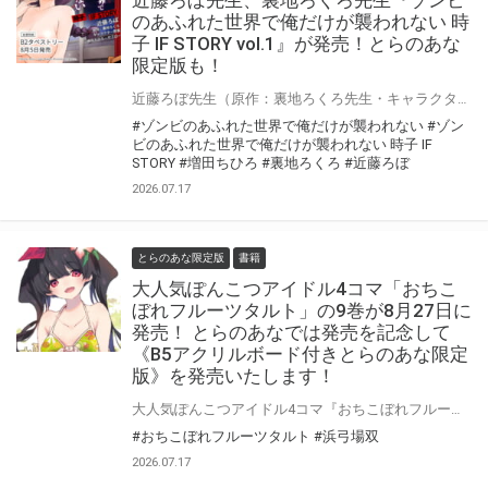
のあふれた世界で俺だけが襲われない 時
子 IF STORY vol.1』が発売！とらのあな
限定版も！
近藤ろぼ先生（原作：裏地ろくろ先生・キャラクター原案：増田ちひろ先生・サブロー先生）『ゾンビのあふれた世界で俺だけが襲われない 時子 IF STORY vol.1』が8月5日発売決定！ とらのあなでは刊行を記念してB2タペストリー付きとらのあな限定版を発売致します。 限定版の製造数には限りがございますので、なにとぞお早目にご予約くださいませ！
#ゾンビのあふれた世界で俺だけが襲われない
#ゾン
ビのあふれた世界で俺だけが襲われない 時子 IF
STORY
#増田ちひろ
#裏地ろくろ
#近藤ろぼ
2026.07.17
とらのあな限定版
書籍
大人気ぽんこつアイドル4コマ「おちこ
ぼれフルーツタルト」の9巻が8月27日に
発売！ とらのあなでは発売を記念して
《B5アクリルボード付きとらのあな限定
版》を発売いたします！
大人気ぽんこつアイドル4コマ『おちこぼれフルーツタルト』の9が8月27日(木)に発売！ とらのあなでは9巻の発売を記念して、「B5アクリルボード付きとらのあな限定版」を実施いたします！ とらのあな限定版は数量限定となりますのでお見逃しなくっ！
#おちこぼれフルーツタルト
#浜弓場双
2026.07.17