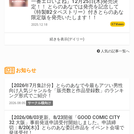
一番エロいよね』12月25日(木)発売決
定！！ とらのあなでは発売を記念して
《特製B2タペストリー》付きとらのあな
限定版を発売いたします！！
37 Views
2025.12.18
続きを表示(デイリー)
人気の記事一覧へ
お知らせ
【2026年7月集計分】とらのあなで今最もアツい男性
向け人気ジャンルを「販売数と作品登録数」のランキ
ング形式でご紹介！
2026.08.05
サークル様向け
【2026/08/03更新。8/23開催「GOOD COMIC CITY
32 大阪」事前発送申請受付開始しました。申請締
切：8/20(木)】とらのあな委託作品を イベント会場で
発送受付！