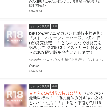
#KAKERU
#ふかふかダンジョン攻略記～俺の異世界
転生冒険譚～
2026.07.14
とらのあな限定版
書籍
kakao先生ワニマガジン社単行本第9弾！
『ストロベリーフィーバー♡』7月31日
(金)発売決定！！ とらのあなでは発売を
記念して《特製B2タペストリー》付きと
らのあな限定版を発売いたします！！
kakao先生ワニマガジン社単行本第9弾！ 『ストロベリーフィーバー♡』が7月31日(金)に発売！！！ とらのあなでは 『ストロベリーフィーバー♡』発売を記念して、 《特製B2タペストリー》付きとらのあな限定版をご用意しました！！ お買い逃しのないよう、是非お求めください！
#kakao
2026.07.14
とらのあな限定版
書籍
★とらのあな購入特典公開★
ぺい先生の
最新単行本！ 『俺の夏休みはギャル女将
とバイト性活！？』上巻・下巻が7月13