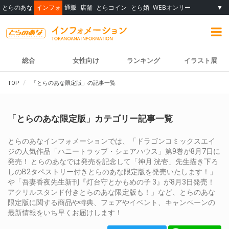
とらのあな
インフォ
通販
店舗
とらコイン
とら婚
WEBオンリー
▼
総合
女性向け
ランキング
イラスト展
TOP
「とらのあな限定版」の記事一覧
「とらのあな限定版」カテゴリー記事一覧
とらのあなインフォメーションでは、「ドラゴンコミックスエイ
ジの人気作品「ハニートラップ・シェアハウス」第9巻が8月7日に
発売！ とらのあなでは発売を記念して「神月 洸壱」先生描き下ろ
しのB2タペストリー付きとらのあな限定版を発売いたします！」
や「吾妻香夜先生新刊『灯台守とかもめの子 3』が8月3日発売！
アクリルスタンド付きとらのあな限定版も！」など、とらのあな
限定版に関する商品や特典、フェアやイベント、キャンペーンの
最新情報をいち早くお届けします！