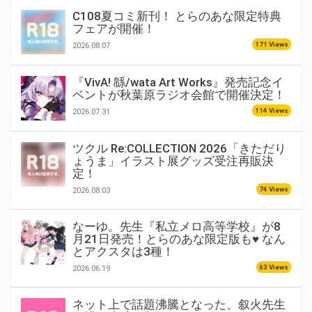
C108夏コミ新刊！ とらのあな限定特典
フェアが開催！
171 Views
2026.08.07
『VivA! 緜/wata Art Works』発売記念イ
ベントが秋葉原ラジオ会館で開催決定！
114 Views
2026.07.31
ツクル Re:COLLECTION 2026「きただり
ょうま」イラスト展グッズ受注再販決
定！
74 Views
2026.08.03
なーゆ。先生『私立メロ高等学校』が8
月21日発売！とらのあな限定版も♥ なん
とアクスタは3種！
63 Views
2026.06.19
ネット上で話題沸騰となった、叙火先生