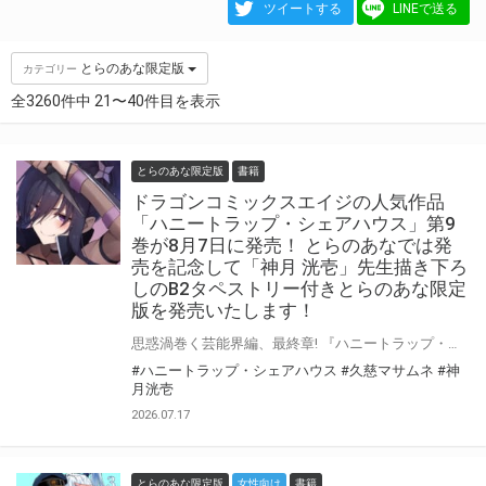
ツイートする
LINEで送る
とらのあな限定版
カテゴリー
全3260件中 21〜40件目を表示
とらのあな限定版
書籍
ドラゴンコミックスエイジの人気作品
「ハニートラップ・シェアハウス」第9
巻が8月7日に発売！ とらのあなでは発
売を記念して「神月 洸壱」先生描き下ろ
しのB2タペストリー付きとらのあな限定
版を発売いたします！
思惑渦巻く芸能界編、最終章! 『ハニートラップ・シェアハウス』第9巻が8月7日（金）に発売！ とらのあなでは発売を記念して「B2タペストリー付き」とらのあな限定版を発売いたします。 イラストは「神月 洸壱」先生の描き下ろしです！ とらのあな限定版の数は限られていますので是非お早めにお求めください！
#ハニートラップ・シェアハウス
#久慈マサムネ
#神
月洸壱
2026.07.17
とらのあな限定版
女性向け
書籍