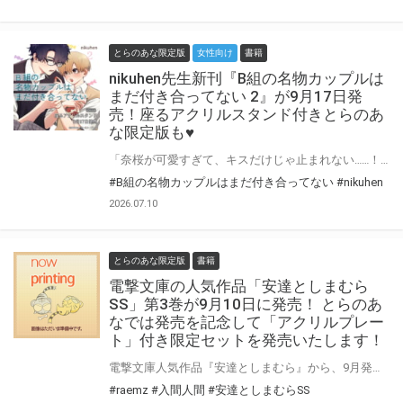
とらのあな限定版
女性向け
書籍
nikuhen先生新刊『B組の名物カップルは
まだ付き合ってない 2』が9月17日発
売！座るアクリルスタンド付きとらのあ
な限定版も♥
「奈桜が可愛すぎて、キスだけじゃ止まれない……！」 2年B組の狗井天音と晴原奈桜は、校内で有名な名物カップル。 文化祭での公開告白を機に、名実共にカップルとなった二人は、ラブラブな日々を送っていた。 しかし、そんな中、天音は密かに「ある悩み」を抱えていて……！？ 天音のムッツリが超加速！？ 嫉妬深い隠れイケメン×距離感バグな甘えんぼうの、沼らせラブコメディ！ nikuhen先生『B組の名物カップルはまだ付き合ってない』第二巻が9月17日発売！ とらのあなでは刊行を記念して座るアクリルスタンド付きとらのあな限定版を発売致します♥ アクリルスタンドはnikuhen先生描き下ろし♡ 池袋店・通販にて予約開始！とらのあな限定版は数量限定生産となりますので、お早めにご予約下さい！
#B組の名物カップルはまだ付き合ってない
#nikuhen
2026.07.10
とらのあな限定版
書籍
電撃文庫の人気作品「安達としまむら
SS」第3巻が9月10日に発売！ とらのあ
なでは発売を記念して「アクリルプレー
ト」付き限定セットを発売いたします！
電撃文庫人気作品『安達としまむら』から、9月発売予定の『安達としまむらSS 3』と 原作イラストを使用したアクリルプレートの限定セットが登場! 限定セットは数量限定となりますので是非お早めにお求めください！
#raemz
#入間人間
#安達としまむらSS