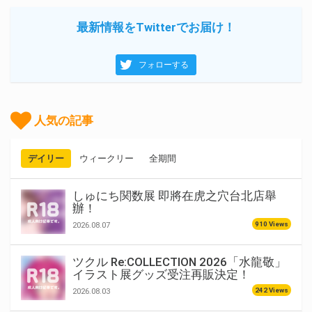
最新情報をTwitterでお届け！
フォローする
人気の記事
デイリー
ウィークリー
全期間
しゅにち関数展 即將在虎之穴台北店舉
辦！
910 Views
2026.08.07
ツクル Re:COLLECTION 2026「水龍敬」
イラスト展グッズ受注再販決定！
242 Views
2026.08.03