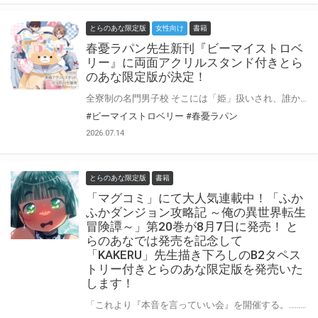
とらのあな限定版
女性向け
書籍
春憂ラパン先生新刊『ビーマイストロベ
リー』に両面アクリルスタンド付きとら
のあな限定版が決定！
全寮制の名門男子校 そこには「姫」扱いされ、誰からも愛される存在──上園仁千佳がいた。 努力を惜しまぬ彼は、穏やかな学園生活を守り抜いてきた。 しかし、高校進級で編入生としてやって来た姫野杏樹に平和な日常を奪われる。 名家の御曹司の杏樹は整った容姿と落ち着いた物腰で瞬く間に人気を集めるが、彼の視線はなぜか仁千佳を追っていて！？ 近すぎる距離、からかうような言葉。戸惑いながらも、心の奥がざわめいていく──。 華やかな寮生活の中で揺れ動く、”姫”と”王子”のスクールライフ♡ 春憂ラパン先生『ビーマイストロベリー』が8月20日発売！ とらのあなでは刊行を記念して描き下ろし両面アクリルスタンド付きとらのあな限定版を発売致します♡ 池袋店・通販にて予約開始！とらのあな限定版は数量限定生産となりますので、お早めにご予約下さい！
#ビーマイストロベリー
#春憂ラパン
2026.07.14
とらのあな限定版
書籍
「マグコミ」にて大人気連載中！「ふか
ふかダンジョン攻略記 ～俺の異世界転生
冒険譚～」第20巻が8月7日に発売！ と
らのあなでは発売を記念して
「KAKERU」先生描き下ろしのB2タペス
トリー付きとらのあな限定版を発売いた
します！
「これより『本音を言っていい会』を開催する。……なんでも言ってみたまえ」 「ふかふかダンジョン攻略記 ～俺の異世界転生冒険譚～」第20巻が8月7日(金)に発売！ とらのあなでは発売を記念して「B2タペストリー」付きとらのあな限定版を発売いたします。 イラストは「KAKERU」先生の描き下ろしです！ とらのあな限定版は数量限定となりますので是非お早めにお求めください！