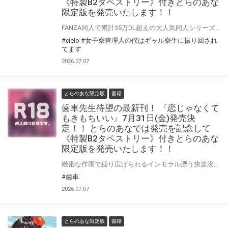
《特製B2タペストリー》付きとらのあな
限定版を発売いたします！！
FANZA同人で累計35万DL超えの大人気同人シリーズ待望のコミックス化!! 『女子寮管理人の僕はギャル寮生に振り回されてます』第1巻が7月31日(金)に発売！！！ とらのあなでは 『女子寮管理人の僕はギャル寮生に振り回されてます』第1巻発売を記念して、 《特製B2タペストリー》付きとらのあな限定版をご用意しました！！ お買い逃しのないよう、是非お求めください！
#cielo
#女子寮管理人の僕はギャル寮生に振り回され
てます
2026.07.07
とらのあな限定版
書籍
歯車先生待望の最新刊！ 『恋じゃなくて
もきもちいい』7月31日(金)発売決
定！！ とらのあなでは発売を記念して
《特製B2タペストリー》付きとらのあな
限定版を発売いたします！！
緻密な作画で繰り広げられるインモラル漂う快楽没頭セックスに、掲載のたび熱い反応が殺到！ 初単行本『インナーインモラル』のヒット後、ファンから長らく待望されていた実力派の最新刊！ 『恋じゃなくてもきもちいい』が7月31日(金)に発売！！！ とらのあなでは 『恋じゃなくてもきもちいい』発売を記念して、 《特製B2タペストリー》付きとらのあな限定版をご用意しました！！ お買い逃しのないよう、是非お求めください！
#歯車
2026.07.07
とらのあな限定版
書籍