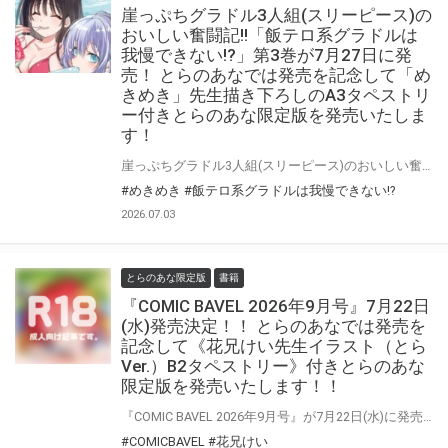
崖っぷちグラドル3人組(スリーピース)の
おいしい奮闘記!!「飯テロ系グラドルは
我慢できない!?」第3巻が7月27日に発
売！ とらのあなでは発売を記念して「め
きめき」先生描き下ろしのA3タペストリ
ー付きとらのあな限定版を発売いたしま
す！
崖っぷちグラドル3人組(スリーピース)のおいしい奮闘記!! 「飯テロ系グラドルは我慢できない!?」第3巻が7月27日(月)に発売！ とらのあなでは発売を記念して「A3タペストリー付き」とらのあな限定版を発売いたします。 イラストは「めきめき」先生の描き下ろしです！ とらのあな限定版は数量限定となりますので是非お早めにお求めください！
#めきめき
#飯テロ系グラドルは我慢できない!?
2026.07.03
とらのあな限定版
書籍
『COMIC BAVEL 2026年9月号』7月22日
(水)発売決定！！ とらのあなでは発売を
記念して《花兄けい先生イラスト（とら
Ver.）B2タペストリー》付きとらのあな
限定版を発売いたします！！
『COMIC BAVEL 2026年9月号』が7月22日(水)に発売！！！ とらのあなでは今号も発売を記念して、花兄けい先生のイラストをタペストリー化！ 《花兄けい先生イラスト（とらVer.）B2タペストリー》付き限定版をご用意しました！！ お買い逃がしのないよう、是非お求めください！
#COMICBAVEL
#花兄けい