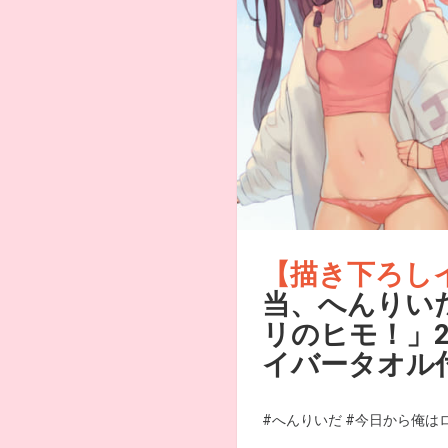
【描き下ろし
当、へんりい
リのヒモ！」
イバータオル
#へんりいだ
#今日から俺は