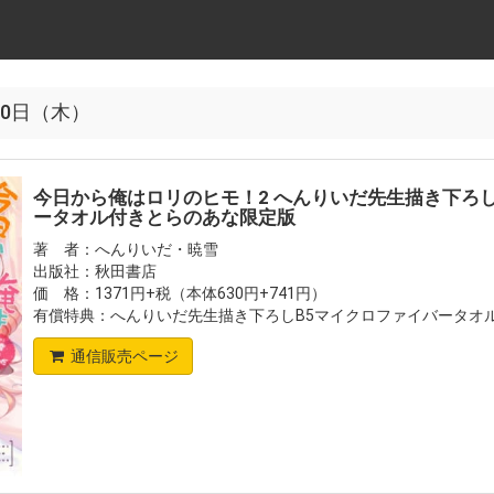
20日（木）
今日から俺はロリのヒモ！2 へんりいだ先生描き下ろし
ータオル付きとらのあな限定版
著 者：へんりいだ・暁雪
出版社：秋田書店
価 格：1371円+税（本体630円+741円）
有償特典：へんりいだ先生描き下ろしB5マイクロファイバータオ
通信販売ページ