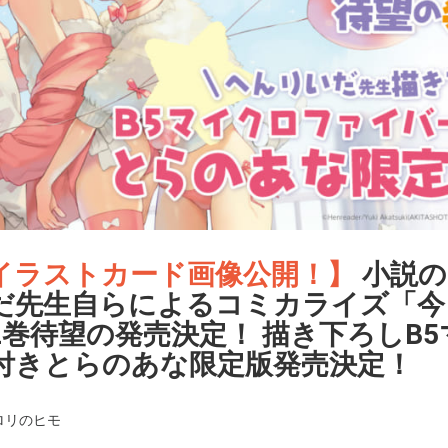
イラストカード画像公開！】
小説の
だ先生自らによるコミカライズ「今
2巻待望の発売決定！ 描き下ろしB
付きとらのあな限定版発売決定！
ロリのヒモ