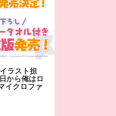
イラスト担
日から俺はロ
5マイクロファ