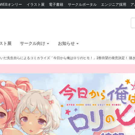
WEBオンリー
イラスト展
電子書籍
サークルポータル
エンジニア採用
ア
スト展
サークル向け
お知らせ
いだ先生自らによるコミカライズ「今日から俺はロリのヒモ！」2巻待望の発売決定！ 描