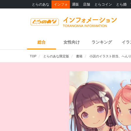
とらのあな
インフォ
通販
店舗
とらコイン
とら婚
総合
女性向け
ランキング
イラ
TOP
とらのあな限定版
書籍
小説のイラスト担当、へんり