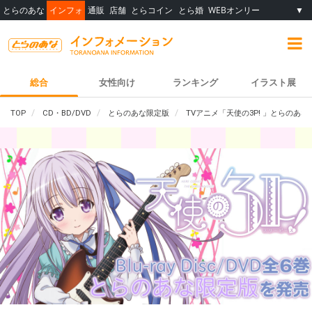
とらのあな
インフォ
通販
店舗
とらコイン
とら婚
WEBオンリー
▼
総合
女性向け
ランキング
イラスト展
TOP
CD・BD/DVD
とらのあな限定版
TVアニメ「天使の3P! 」とらのあ