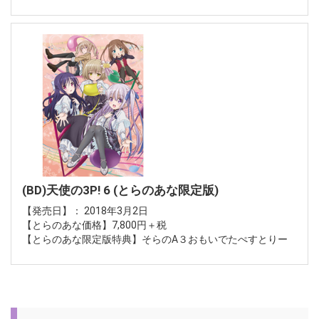
(BD)天使の3P! 6 (とらのあな限定版)
【発売日】： 2018年3月2日
【とらのあな価格】7,800円＋税
【とらのあな限定版特典】そらのA３おもいでたぺすとりー