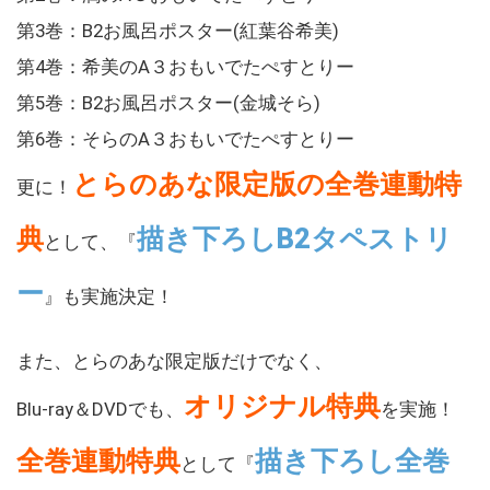
第3巻：B2お風呂ポスター(紅葉谷希美)
第4巻：希美のA３おもいでたぺすとりー
第5巻：B2お風呂ポスター(金城そら)
第6巻：そらのA３おもいでたぺすとりー
とらのあな限定版の全巻連動特
更に！
典
描き下ろしB2タペストリ
として、『
ー
』も実施決定！
また、とらのあな限定版だけでなく、
オリジナル特典
Blu-ray＆DVDでも、
を実施！
全巻連動特典
描き下ろし全巻
として『