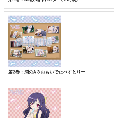
第2巻：潤のA３おもいでたぺすとりー