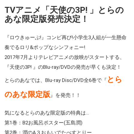
TVアニメ「天使の3P! 」とらの
あな限定版発売決定！
『ロウきゅーぶ!』コンビ再び!小学生3人組が一生懸命
奏でるロリ&ポップなシンフォニー!
2017年7月よりテレビアニメの放映がスタートする、
『天使の3P! 』のBlu-ray/DVDの発売が早くも決定！
とら
とらのあなでは、Blu-ray Disc/DVD全6巻で『
のあな限定版
』を発売！！
気になるとらのあな限定版の特典は…
第1巻：B2お風呂ポスター(五島潤)
第2巻：潤のA３おもいでたぺすとりー