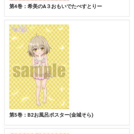
第4巻：希美のA３おもいでたぺすとりー
第5巻：B2お風呂ポスター(金城そら)