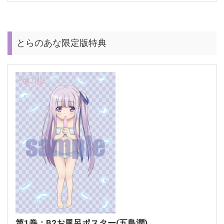
とらのあな限定版特典
第1巻：B2お風呂ポスター(五島潤)