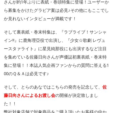
さんが約1年ぶりに表紙・巻頭特集に登場！ユーザーか
ら募集をかけたグラビア案は必見♪その他にもここでし
か見れないインタビューが満載です！
そして裏表紙・巻末特集は、『ラブライブ！サンシャ
イン!!』に鹿角理亞役で出演し、『少女☆歌劇 レヴュ
ースタァライト』に星見純那役にも出演するなど注目
を集めている佐藤日向さんが声優誌初裏表紙・巻末特
集に登場！！本誌人気企画ファンからの質問に答える1
00のＱ＆Ａは必見です♪
そして、とらのあなではこちらの発売を記念して、
佐
藤日向さんによるお渡し会
の開催が決定致しまし
た！！
弊社対象店舗で対象商品をご購入頂いたお客様の中か