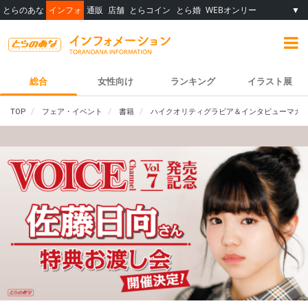
とらのあな
インフォ
通販
店舗
とらコイン
とら婚
WEBオンリー
▼
総合
女性向け
ランキング
イラスト展
TOP
フェア・イベント
書籍
ハイクオリティグラビア＆インタビューマガジン「