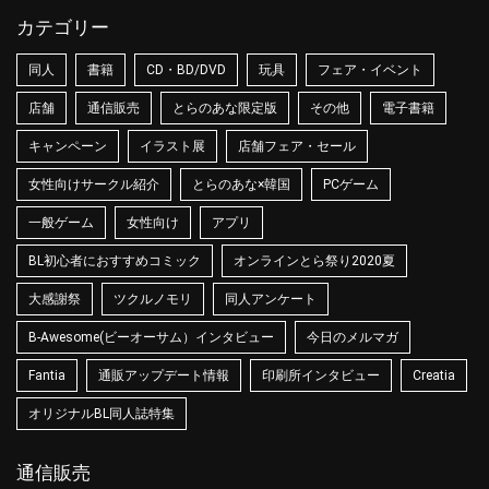
カテゴリー
同人
書籍
CD・BD/DVD
玩具
フェア・イベント
店舗
通信販売
とらのあな限定版
その他
電子書籍
キャンペーン
イラスト展
店舗フェア・セール
女性向けサークル紹介
とらのあな×韓国
PCゲーム
一般ゲーム
女性向け
アプリ
BL初心者におすすめコミック
オンラインとら祭り2020夏
大感謝祭
ツクルノモリ
同人アンケート
B-Awesome(ビーオーサム）インタビュー
今日のメルマガ
Fantia
通販アップデート情報
印刷所インタビュー
Creatia
オリジナルBL同人誌特集
通信販売