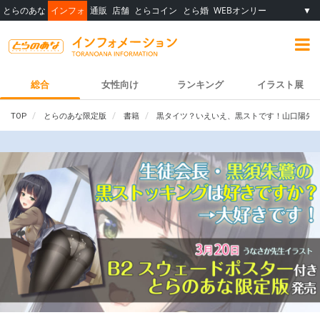
とらのあな
インフォ
通販
店舗
とらコイン
とら婚
WEBオンリー
▼
総合
女性向け
ランキング
イラスト展
TOP
とらのあな限定版
書籍
黒タイツ？いえいえ、黒ストです！山口陽先生