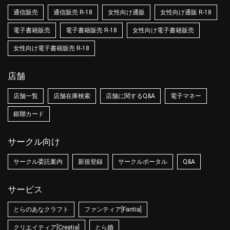
通信販売
通信販売 R-18
女性向け通販
女性向け通販 R-18
電子書籍販売
電子書籍販売 R-18
女性向け電子書籍販売
女性向け電子書籍販売 R-18
店舗
店舗一覧
店舗在庫検索
店舗に関するQ&A
電子マネー
銀聯カード
サークル向け
サークル委託案内
新規登録
サークルポータル
Q&A
サービス
とらのあなクラフト
ファンティア[Fantia]
クリエイティア[Creatia]
とら婚