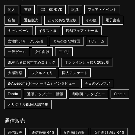
同人
書籍
CD・BD/DVD
玩具
フェア・イベント
店舗
通信販売
とらのあな限定版
その他
電子書籍
キャンペーン
イラスト展
店舗フェア・セール
女性向けサークル紹介
とらのあな×韓国
PCゲーム
一般ゲーム
女性向け
アプリ
BL初心者におすすめコミック
オンラインとら祭り2020夏
大感謝祭
ツクルノモリ
同人アンケート
B-Awesome(ビーオーサム）インタビュー
今日のメルマガ
Fantia
通販アップデート情報
印刷所インタビュー
Creatia
オリジナルBL同人誌特集
通信販売
通信販売
通信販売 R-18
女性向け通販
女性向け通販 R-18