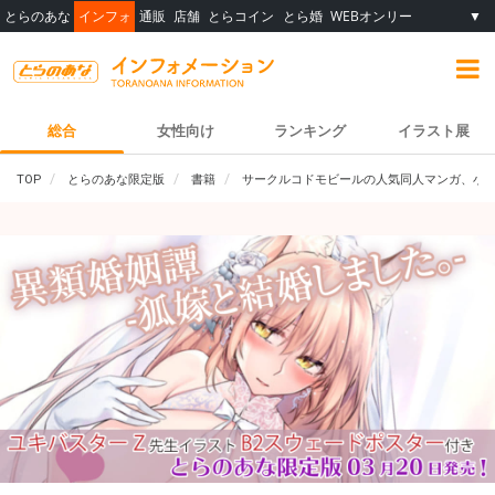
とらのあな
インフォ
通販
店舗
とらコイン
とら婚
WEBオンリー
▼
総合
女性向け
ランキング
イラスト展
TOP
とらのあな限定版
書籍
サークルコドモビールの人気同人マンガ、小説