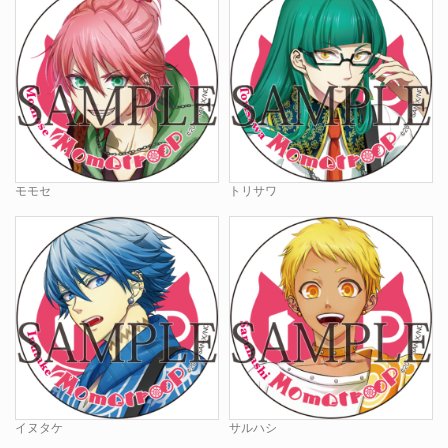
モモセ
トリサワ
イヌタケ
サルハシ