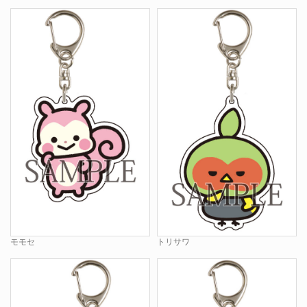
モモセ
トリサワ