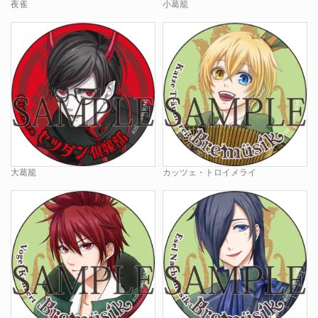
夜雀
小葛籠
大葛籠
カッツェ・トロイメライ