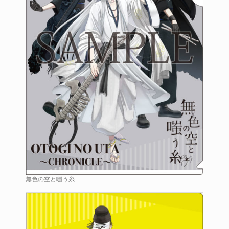
無色の空と嗤う糸