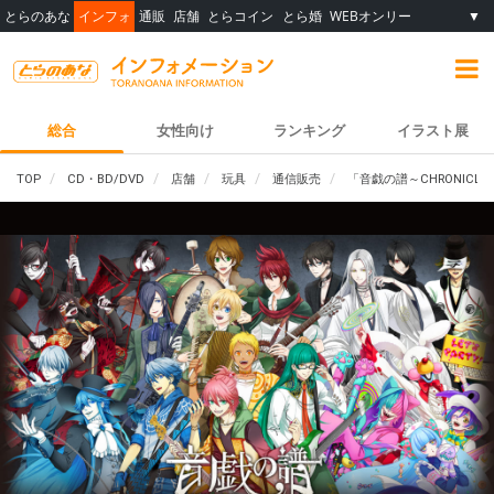
とらのあな
インフォ
通販
店舗
とらコイン
とら婚
WEBオンリー
▼
総合
女性向け
ランキング
イラスト展
TOP
CD・BD/DVD
店舗
玩具
通信販売
「音戯の譜～CHRONIC