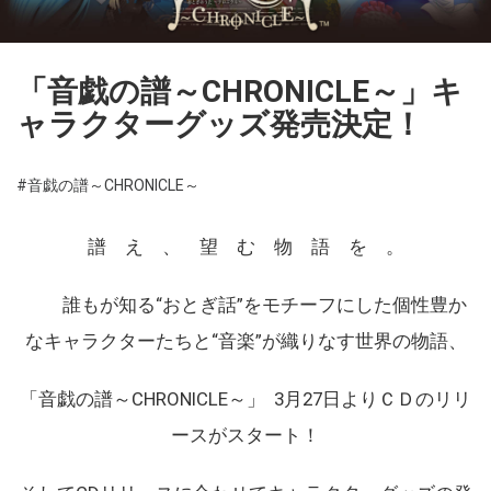
「音戯の譜～CHRONICLE～」キ
ャラクターグッズ発売決定！
#音戯の譜～CHRONICLE～
譜 え 、 望 む 物 語 を 。
誰もが知る“おとぎ話”
をモチーフにした個性豊か
なキャラクターたちと“音楽”
が織りなす世界の物語、
「音戯の譜～CHRONICLE～」 3月27日よりＣＤのリリ
ースがスタート！