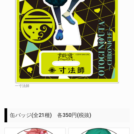
一寸法師
缶バッジ(全21種) 各350円(税抜)