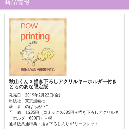
商品情報
秋山くん 3 描き下ろしアクリルキーホルダー付き
とらのあな限定版
発売日：2019年2月22日(金)
出版社：東京漫画社
著 者：のばらあいこ
予 価：1,285円（コミックス685円＋描き下ろしアクリルキ
ーホルダー600円）＋税
通常版共通特典：描き下ろし入り4Pリーフレット