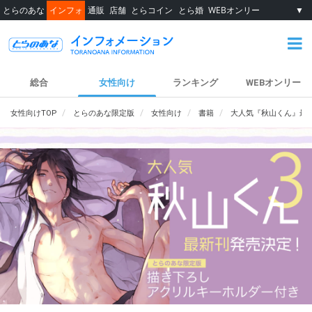
とらのあな
インフォ
通販
店舗
とらコイン
とら婚
WEBオンリー
▼
総合
女性向け
ランキング
WEBオンリー
女性向けTOP
とらのあな限定版
女性向け
書籍
大人気『秋山くん』最