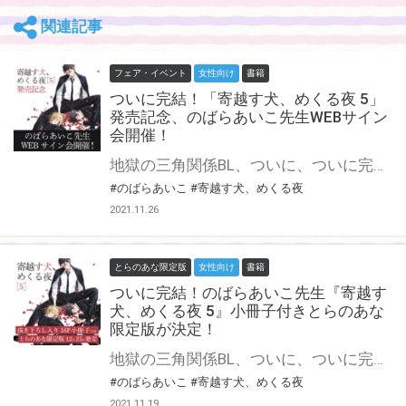
関連記事
フェア・イベント
女性向け
書籍
ついに完結！「寄越す犬、めくる夜 5」
発売記念、のばらあいこ先生WEBサイン
会開催！
地獄の三角関係BL、ついに、ついに完結——！ のばらあいこ先生最新コミックス『寄越す犬、めくる夜 5』が12月25日に発売！ 「かわいそうな奴」に惹かれる男×健気なチンピラ受×不憫な死にがたり受のゆくえはーー？ とらのあなではコミックスの発売を記念して、のばらあいこ先生のWEBサイン会の開催が決定致しました！ この貴重な機会、皆様ぜひ奮ってご応募くださいませ☆ 『寄越す犬、めくる夜 5 16P小冊子付きとらのあな限定版』も好評ご予約受付中♡ とらのあな限定版の詳細はこちら！
#のばらあいこ
#寄越す犬、めくる夜
2021.11.26
とらのあな限定版
女性向け
書籍
ついに完結！のばらあいこ先生『寄越す
犬、めくる夜 5』小冊子付きとらのあな
限定版が決定！
地獄の三角関係BL、ついに、ついに完結――！ 「かわいそうな奴」に惹かれる男 ×健気なチンピラ受 ×不憫な死にがたり受 のゆくえはーー？ 須藤の故郷へ、ともに逃げてきた新谷。 そこで、新谷は須藤の悲惨な過去を聞き、彼をやさしく抱いた。 翌朝、緊急事態のまま別れた菊池に新谷は「もう少しで戻る」と電話をかけたが、 追手のヤクザ達は迫っており、死にたがる須藤と向き合っていた――。 すべての元凶のこの場所で新谷はこの悲劇を終わらせることができるのか――？ とらのあなでは刊行を記念して描き下ろし入り16P小冊子付きとらのあな限定版を発売致します♡ 各店・通販にて予約開始！とらのあな限定版は数量限定生産となりますので、お早めにご予約下さい！
#のばらあいこ
#寄越す犬、めくる夜
2021.11.19