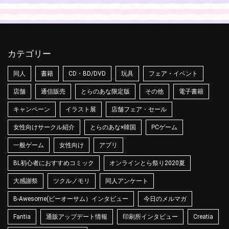
カテゴリー
同人
書籍
CD・BD/DVD
玩具
フェア・イベント
店舗
通信販売
とらのあな限定版
その他
電子書籍
キャンペーン
イラスト展
店舗フェア・セール
女性向けサークル紹介
とらのあな×韓国
PCゲーム
一般ゲーム
女性向け
アプリ
BL初心者におすすめコミック
オンラインとら祭り2020夏
大感謝祭
ツクルノモリ
同人アンケート
B-Awesome(ビーオーサム）インタビュー
今日のメルマガ
Fantia
通販アップデート情報
印刷所インタビュー
Creatia