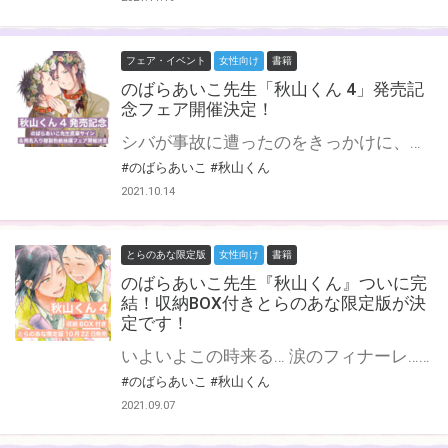
フェア・イベント
女性向け
書籍
のばらあいこ先生「秋山くん 4」発売記
念フェア開催決定！
シバが事故に遭ったのをきっかけに、秋山くんは誰にも見せたことのない心の深くて柔らかいところを解放してくれた。 いっそう距離が縮まり、お互いがかけがえのない存在であると改めて認識したふたり。 しかし、目の前の幸せに浮かれてフワッフワになるシバを見た秋山くんはある決心をするーー。 あなたのまっすぐな眼差しをずっと胸に閉じ込めたい。 瑞々しく煌く青い恋のはなし、ここに堂々完結！ のばらあいこ先生の大人気シリーズ『秋山くん』がついに堂々最終巻！ とらのあなでは発売を記念して、コミックスをご購入の方から のばらあいこ先生の直筆サイン＆当選者宛名入り複製色紙が当たる抽選プレゼントフェアを開催！ この貴重な機会、皆様ぜひ奮ってご応募くださいませ♡ 収納BOX付きとらのあな限定版も制作決定！ 詳細はこちら★
#のばらあいこ
#秋山くん
2021.10.14
とらのあな限定版
女性向け
書籍
のばらあいこ先生『秋山くん』ついに完
結！収納BOX付きとらのあな限定版が決
定です！
いよいよこの時来る… 涙のフィナーレ…！ シバが事故に遭ったのをきっかけに、秋山くんは誰にも見せたことのない心の深くて柔らかいところを解放してくれた。 いっそう距離が縮まり、お互いがかけがえのない存在であると改めて認識したふたり。 しかし、目の前の幸せに浮かれてフワッフワになるシバを見た秋山くんはある決心をするーー。 あなたのまっすぐな眼差しをずっと胸に閉じ込めたい。 瑞々しく煌く青い恋のはなし、ここに堂々完結！ のばらあいこ先生の大人気シリーズ『秋山くん』がついに堂々最終巻！ とらのあなでは刊行を記念して描き下ろし収納BOX付きとらのあな限定版を発売致します！ 各店・通販にて予約開始！とらのあな限定版は数量限定生産となりますので、お早めにご予約下さい！ さらに！秋山くん新刊・既刊をご購入の方から抽選で、のばらあいこ先生直筆サイン&宛名入りの色紙が当たるフェアも開催中！ 詳細はこちら★
#のばらあいこ
#秋山くん
2021.09.07