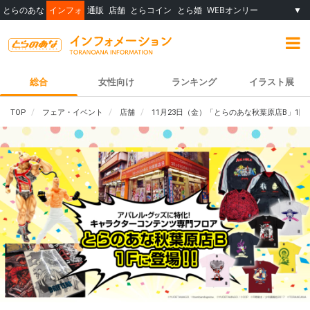
とらのあな
インフォ
通販
店舗
とらコイン
とら婚
WEBオンリー
▼
総合
女性向け
ランキング
イラスト展
TOP
フェア・イベント
店舗
11月23日（金）「とらのあな秋葉原店B」