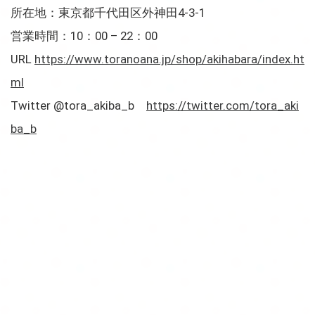
所在地：東京都千代田区外神田4-3-1
営業時間：10：00 – 22：00
URL
https://www.toranoana.jp/shop/akihabara/index.ht
ml
Twitter @tora_akiba_b
https://twitter.com/tora_aki
ba_b