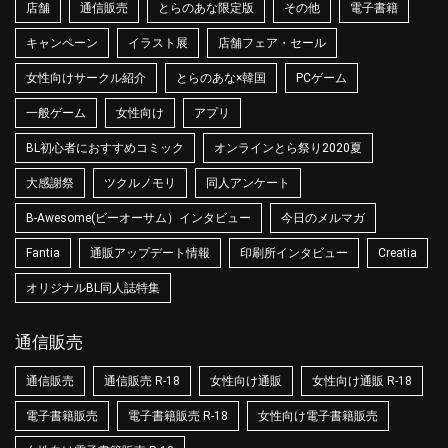
店舗
通信販売
とらのあな限定版
その他
電子書籍
キャンペーン
イラスト展
店舗フェア・セール
女性向けサークル紹介
とらのあな×韓国
PCゲーム
一般ゲーム
女性向け
アプリ
BL初心者におすすめコミック
オンラインとら祭り2020夏
大感謝祭
ツクルノモリ
同人アンケート
B-Awesome(ビーオーサム）インタビュー
今日のメルマガ
Fantia
通販アップデート情報
印刷所インタビュー
Creatia
オリジナルBL同人誌特集
通信販売
通信販売
通信販売 R-18
女性向け通販
女性向け通販 R-18
電子書籍販売
電子書籍販売 R-18
女性向け電子書籍販売