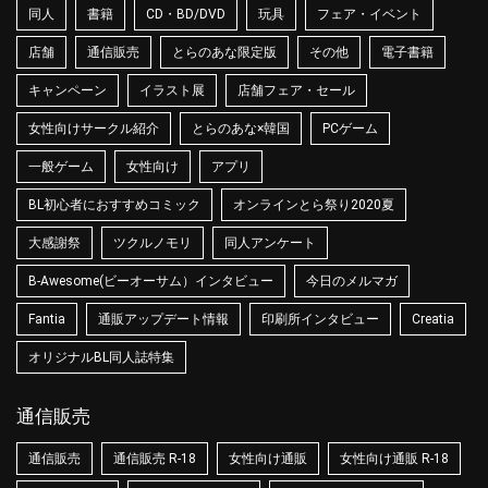
同人
書籍
CD・BD/DVD
玩具
フェア・イベント
店舗
通信販売
とらのあな限定版
その他
電子書籍
キャンペーン
イラスト展
店舗フェア・セール
女性向けサークル紹介
とらのあな×韓国
PCゲーム
一般ゲーム
女性向け
アプリ
BL初心者におすすめコミック
オンラインとら祭り2020夏
大感謝祭
ツクルノモリ
同人アンケート
B-Awesome(ビーオーサム）インタビュー
今日のメルマガ
Fantia
通販アップデート情報
印刷所インタビュー
Creatia
オリジナルBL同人誌特集
通信販売
通信販売
通信販売 R-18
女性向け通販
女性向け通販 R-18