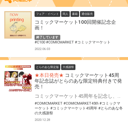
フェア・イベント
同人
書籍
通信販売
コミックマーケット100回開催記念企
画！
終了しています
#C100
#COMICMARKET
#コミックマーケット
2022.06.03
とらのあな限定版
大感謝祭
★本日発売★
コミックマーケット45周
年記念誌がとらのあな限定特典付きで発
売！
コミックマーケット45周年を記念し、約200名の豪華作家によるイラスト集が発売！ とらのあなでは特典A4クリアケース2種＆予約特典クリアファイル2種をお付けします！
#COMICMARKET
#COMICMARKET45th
#コミックマ
ーケット
#コミックマーケット45周年
#とらのあな冬
の大感謝祭
2020.12.28