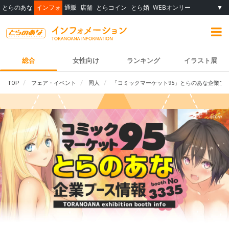
とらのあな
インフォ
通販
店舗
とらコイン
とら婚
WEBオンリー
▼
総合
女性向け
ランキング
イラスト展
TOP
フェア・イベント
同人
「コミックマーケット95」とらのあな企業ブー