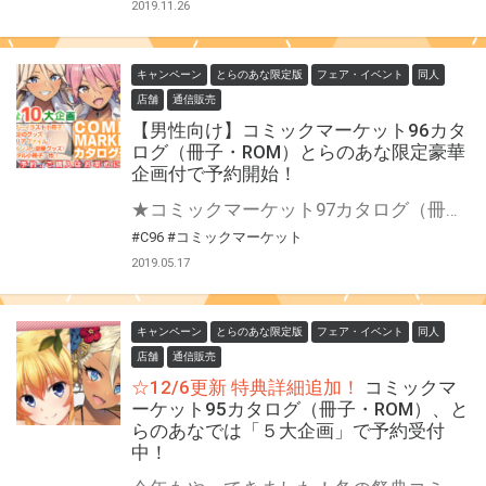
2019.11.26
キャンペーン
とらのあな限定版
フェア・イベント
同人
店舗
通信販売
【男性向け】コミックマーケット96カタ
ログ（冊子・ROM）とらのあな限定豪華
企画付で予約開始！
★コミックマーケット97カタログ（冊子・ROM）・リストバンド予約開始！★ 今年もやってきました！夏の祭典コミックマーケット96が8月に開催！ とらのあなでは、恒例のカタログ特典として、今回も豪華作家陣によるイラストを収録したフルカラーイラスト集を特典としてご用意しています！ イラスト集以外にも豪華特典＆企画をご用意!! 是非とらのあなでカタログをGETしよう！ 女性向けはこちら
#C96
#コミックマーケット
2019.05.17
キャンペーン
とらのあな限定版
フェア・イベント
同人
店舗
通信販売
☆12/6更新 特典詳細追加！
コミックマ
ーケット95カタログ（冊子・ROM）、と
らのあなでは「５大企画」で予約受付
中！