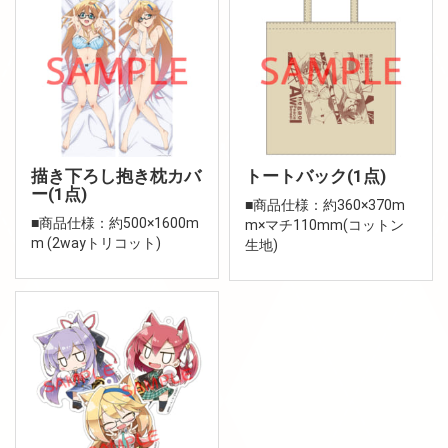
描き下ろし抱き枕カバ
トートバック(1点)
ー(1点)
■商品仕様：約360×370m
■商品仕様：約500×1600m
m×マチ110mm(コットン
m (2wayトリコット)
生地)