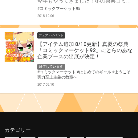
今年もやってきました！冬の祭典コミックマーケット95が12月に開催！ とらのあなでは、恒例のカタログ特典として、今回も100名を超える豪華作家陣による ALL描き下ろしイラストを収録したイラスト集を特典としてご用意しています！ そ・し・て この冬はイラスト以外にも豪華特典＆企画をご用意!! ROMと冊子にはそれぞれ限定デザインのクリアファイルが付いてきます！ 更に、抽選で当社が製造したグッズにサインを入れた「サイン入りグッズ」をプレゼント！ 恒例のイラスト集に掲載されるイラストを使った、カタログ購入者限定グッズも多数ご用意！ 通販ご利用のお客様は、更にイラスト集を電子書籍で見られる特典もご用意！ 冬の祭典を前に、是非とらのあなでカタログをGETしよう！ C95カタログを通販で予約する
#コミックマーケット95
2018.12.06
フェア・イベント
【アイテム追加 8/10更新】真夏の祭典
「コミックマーケット92」にとらのあな
企業ブースの出展が決定！
終了しています
#コミックマーケット
#はじめてのギャル
#ようこそ
実力至上主義の教室へ
2017.08.10
カテゴリー