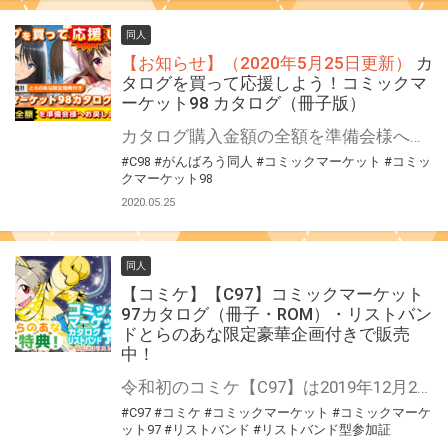
同人
【お知らせ】（2020年5月25日更新）
カ
タログを買って応援しよう！コミックマ
ーケット98 カタログ（冊子版）
カタログ購入金額の全額を準備会様へお戻し致します。 ※決済手数料・消費税を除きます。 コミックマーケット98開催中止に伴い、とらのあなではカタログ購入金額の全額を準備会様へお戻しさせて頂き、今後の開催に向けて支援させて頂きます。 カタログのご購入を通じた準備会様へのご支援をよろしくお願い致します！ 【お知らせ】（2020年5月25日更新） カタログの販売は5月31日(日)までとなります。 なお、特典引換券をお持ちの方は、引き換え期限も同日となりますので、お早めにお引き換えをお願い致します。
#C98
#がんばろう同人
#コミックマーケット
#コミッ
クマーケット98
2020.05.25
同人
【コミケ】【C97】コミックマーケット
97カタログ（冊子・ROM）・リストバン
ドとらのあな限定豪華企画付きで販売
中！
令和初のコミケ【C97】は2019年12月28日(土)～31日(火)開催！ とらのあなでは今回もコミケカタログ、リストバンドをお買い上げの方に、豪華特典【男性向け＆女性向け】を多数ご用意！ ご予約はお早めに！
#C97
#コミケ
#コミックマーケット
#コミックマーケ
ット97
#リストバンド
#リストバンド型参加証