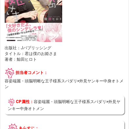
出版社：Jパブリッシング
タイトル：君は僕のお姫さま
著者：鯨田ヒロト
担当者コメント：
容姿端麗・頭脳明晰な王子様系スパダリ×外見ヤンキー中身オトメ
ン
CP属性：
容姿端麗・頭脳明晰な王子様系スパダリ×外見ヤ
ンキー中身オトメン
あらすじ：