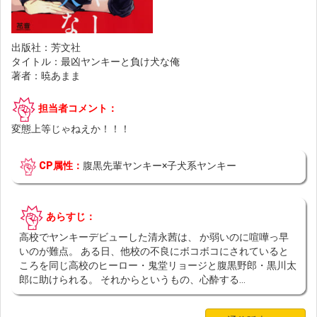
出版社：芳文社
タイトル：最凶ヤンキーと負け犬な俺
著者：暁あまま
担当者コメント：
変態上等じゃねえか！！！
CP属性：
腹黒先輩ヤンキー×子犬系ヤンキー
あらすじ：
高校でヤンキーデビューした清永茜は、 か弱いのに喧嘩っ早
いのが難点。 ある日、他校の不良にボコボコにされていると
ころを同じ高校のヒーロー・鬼堂リョージと腹黒野郎・黒川太
郎に助けられる。 それからというもの、心酔する...