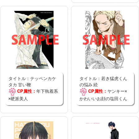
タイトル：テッペンカケ
タイトル：若き猛虎くん
タカ 甘い鞭
の悩み 続
CP属性：
年下執着系
CP属性：
ヤンキー×
×硬派美人
かわいいお顔の塩田くん