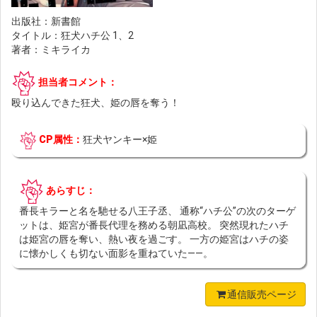
出版社：新書館
タイトル：狂犬ハチ公 1、2
著者：ミキライカ
担当者コメント：
殴り込んできた狂犬、姫の唇を奪う！
CP属性：
狂犬ヤンキー×姫
あらすじ：
番長キラーと名を馳せる八王子丞、 通称“ハチ公”の次のターゲ
ットは、姫宮が番長代理を務める朝凪高校。 突然現れたハチ
は姫宮の唇を奪い、熱い夜を過ごす。 一方の姫宮はハチの姿
に懐かしくも切ない面影を重ねていた――。
通信販売ページ