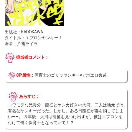
出版社：KADOKAWA
タイトル：エプロンヤンキー！
著者：片霧ライラ
担当者コメント：
CP属性：
保育士のゴリラヤンキー×アホエロ舎弟
あらすじ：
コワモテな兄貴分・龍征とケンカ好きの大河。二人は地元では
有名なヤンキーだった。しかし、ある日龍征が姿を消してしま
い――。 ３年後、大河は龍征を見つけ出すが、彼はエプロンを
付けて働く保育士となっていて！？