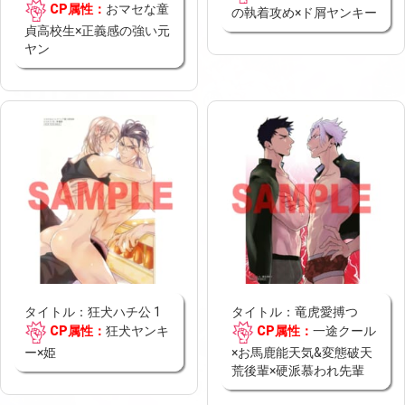
CP属性：
おマセな童
の執着攻め×ド屑ヤンキー
貞高校生×正義感の強い元
ヤン
タイトル：狂犬ハチ公 1
タイトル：竜虎愛搏つ
CP属性：
狂犬ヤンキ
CP属性：
一途クール
ー×姫
×お馬鹿能天気&変態破天
荒後輩×硬派慕われ先輩