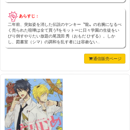
あらすじ：
二年前、突如姿を消した伝説のヤンキー〝龍〟の右腕になるべ
く売られた喧嘩は全て買う!!をモットーに日々学園の生徒をい
びり倒すやりたい放題の尾茂田 秀（おもだ ひずる）。しか
し、図書室（シマ）の調和を乱す者には容赦ない...
通信販売ページ