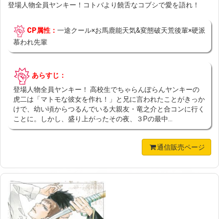
登場人物全員ヤンキー！コトバより饒舌なコブシで愛を語れ！
CP属性：
一途クール×お馬鹿能天気&変態破天荒後輩×硬派
慕われ先輩
あらすじ：
登場人物全員ヤンキー！ 高校生でちゃらんぽらんヤンキーの
虎二は「マトモな彼女を作れ！」と兄に言われたことがきっか
けで、幼い頃からつるんでいる大親友・竜之介と合コンに行く
ことに。しかし、盛り上がったその夜、３Pの最中...
通信販売ページ