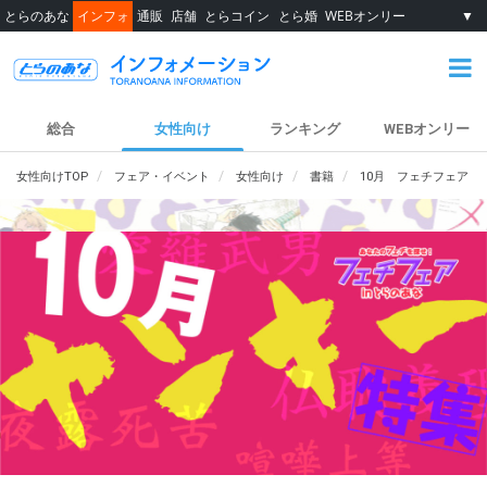
とらのあな
インフォ
通販
店舗
とらコイン
とら婚
WEBオンリー
▼
総合
女性向け
ランキング
WEBオンリー
女性向けTOP
フェア・イベント
女性向け
書籍
10月 フェチフェア