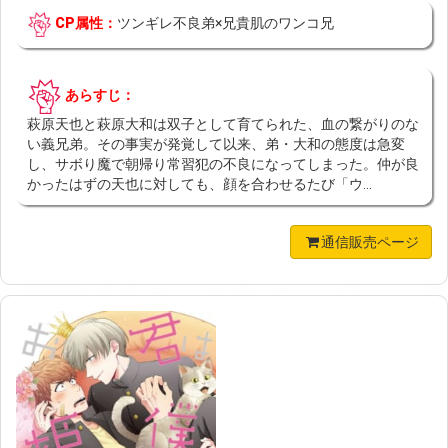
CP属性：
ツンギレ不良弟×兄貴肌のワンコ兄
あらすじ：
萩原天也と萩原大和は双子として育てられた、血の繋がりのな
い義兄弟。その事実が発覚して以来、弟・大和の態度は急変
し、サボり魔で朝帰り常習犯の不良になってしまった。仲が良
かったはずの天也に対しても、顔を合わせるたび「ウ...
通信販売ページ