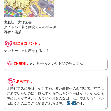
出版社：大洋図書
タイトル：若き猛虎くんの悩み 続
著者：熊猫
担当者コメント：
ヤンキー、男に恋をする！？
CP属性：
ヤンキー×かわいいお顔の塩田くん
あらすじ：
金髪ピアスに長身、そして顔が怖い高校生の西門猛虎。本当は
普通でいたいのに、絡んでくるのはヤンキーばかり。そんな猛
虎に恋人ができた。カワイイお顔の塩田くん。夢よりもヤバい
塩田くんのエロさに翻弄される猛虎。
×
のH...