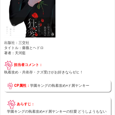
出版社：三交社
タイトル：薔薇とヘドロ
著者：天河藍
担当者コメント：
執着攻め・共依存・クズ受けがお好きならゼヒ！
CP属性：
学園キングの執着攻め×ド屑ヤンキー
あらすじ：
学園キングの執着攻め×ド屑ヤンキーの狂愛 どうしようもない