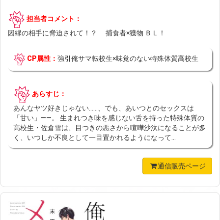
担当者コメント：
因縁の相手に脅迫されて！？ 捕食者×獲物 ＢＬ！
CP属性：
強引俺サマ転校生×味覚のない特殊体質高校生
あらすじ：
あんなヤツ好きじゃない……、でも、あいつとのセックスは
「甘い」――。 生まれつき味を感じない舌を持った特殊体質の
高校生・佐倉雪は、目つきの悪さから喧嘩沙汰になることが多
く、いつしか不良として一目置かれるようになって...
通信販売ページ