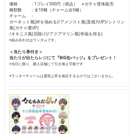
価格 ：1プレイ500円（税込） ※ガチャ筐体販売
種類数 ：全10種（チャーム全5種）
チャーム ：
ガーネット風(絆を強める)/アメジスト風(直感力UP)/シトリン
風(ガチャ運UP)
/オキニス風(厄除け)/アクアマリン風(幸福を得る)
※組み合わせはランダムです。
＜当たり券付き＞
当たりが出たらレジにて『BIG缶バッジ』をプレゼント！
※当日に限り、購入店舗にて引き換え可能です
※ラッキーチャームは運気上昇を保証するものではございません。