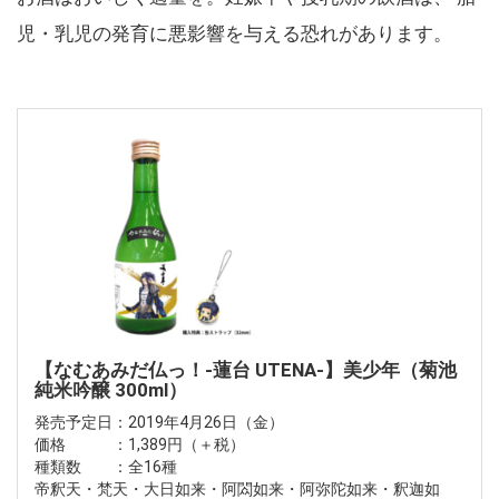
児・乳児の発育に悪影響を与える恐れがあります。
【なむあみだ仏っ！-蓮台 UTENA-】美少年（菊池
純米吟醸 300ml）
発売予定日：2019年4月26日（金）
価格 ：1,389円（＋税）
種類数 ：全16種
帝釈天・梵天・大日如来・阿閦如来・阿弥陀如来・釈迦如