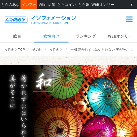
とらのあな
インフォ
通販
店舗
とらコイン
とら婚
WEBオンリー
▼
総合
女性向け
ランキング
WEBオンリー
女性向けTOP
その他
女性向け
〜和 惹かれずにはいられない 美がそこに〜