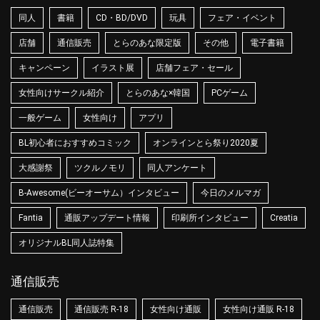
同人
書籍
CD・BD/DVD
玩具
フェア・イベント
店舗
通信販売
とらのあな限定版
その他
電子書籍
キャンペーン
イラスト展
店舗フェア・セール
女性向けサークル紹介
とらのあな×韓国
PCゲーム
一般ゲーム
女性向け
アプリ
BL初心者におすすめコミック
オンラインとら祭り2020夏
大感謝祭
ツクルノモリ
同人アンケート
B-Awesome(ビーオーサム）インタビュー
今日のメルマガ
Fantia
通販アップデート情報
印刷所インタビュー
Creatia
オリジナルBL同人誌特集
通信販売
通信販売
通信販売 R-18
女性向け通販
女性向け通販 R-18