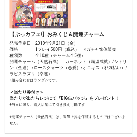
【ぶっカフェ!】おみくじ＆開運チャーム
発売予定日：2018年9月21日（金）
価格 ：1プレイ500円（税込） ※ガチャ筐体販売
種類数 ：全10種（チャーム全5種）
開運チャーム（天然石風）：ガーネット（願望成就）/シトリ
ン（金運） /ローズクォーツ（恋愛）/オニキス（邪気払い）/
ラピスラズリ（幸運）
※組み合わせはランダムです。
＜当たり券付き＞
当たりが出たらレジにて『BIG缶バッジ』をプレゼント！
※当日に限り、購入店舗にて引き換え可能です
※開運チャーム（天然石風）は、運気上昇を保証するものではございま
せん。