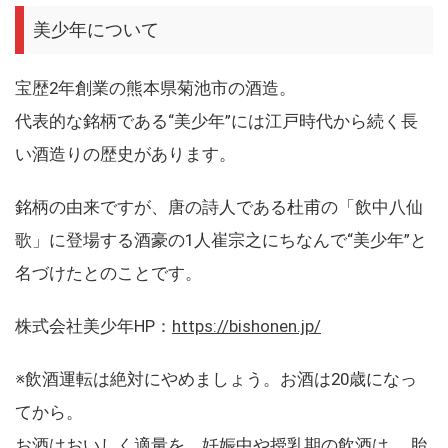
美少年について
宝歴2年創業の熊本県菊池市の酒造。
代表的な銘柄である“美少年”には江戸時代から続く長
い酒造りの歴史があります。
銘柄の由来ですが、唐の詩人である杜甫の「飲中八仙
歌」に登場する酒豪の1人崔宗之にちなんで“美少年”と
名づけたとのことです。
株式会社美少年HP：
https://bishonen.jp/
※飲酒運転は絶対にやめましょう。お酒は20歳になっ
てから。
お酒はおいしく適量を。妊娠中や授乳期の飲酒は、 胎