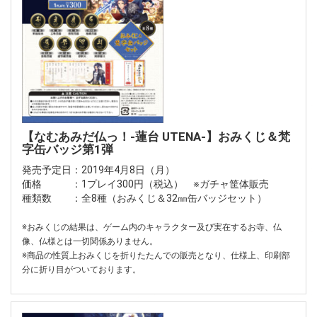
【なむあみだ仏っ！-蓮台 UTENA-】おみくじ＆梵
字缶バッジ第1弾
発売予定日：2019年4月8日（月）
価格 ：1プレイ300円（税込） ※ガチャ筐体販売
種類数 ：全8種（おみくじ＆32㎜缶バッジセット）
※おみくじの結果は、ゲーム内のキャラクター及び実在するお寺、仏
像、仏様とは一切関係ありません。
※商品の性質上おみくじを折りたたんでの販売となり、仕様上、印刷部
分に折り目がついております。