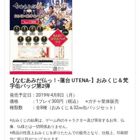
【なむあみだ仏っ！-蓮台 UTENA-】おみくじ＆梵
字缶バッジ第2弾
発売予定日：2019年4月8日（月）
価格 ：1プレイ300円（税込） ※ガチャ筐体販売
種類数 ：全8種（おみくじ＆32㎜缶バッジセット）
※おみくじの結果は、ゲーム内のキャラクター及び実在するお寺、仏
像、仏様とは一切関係ありません。
※商品の性質上おみくじを折りたたんでの販売となり、仕様上、印刷部
分に折り目がついております。