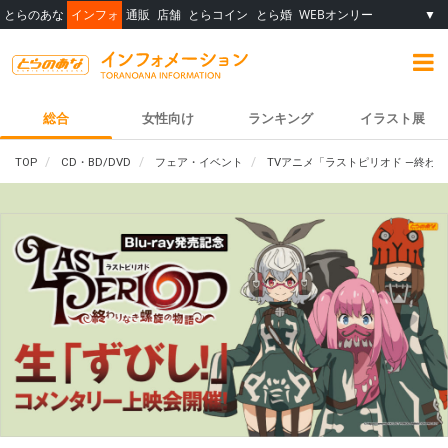
とらのあな
インフォ
通販
店舗
とらコイン
とら婚
WEBオンリー
▼
総合
女性向け
ランキング
イラスト展
TOP
CD・BD/DVD
フェア・イベント
TVアニメ「ラストピリオド ―終わ