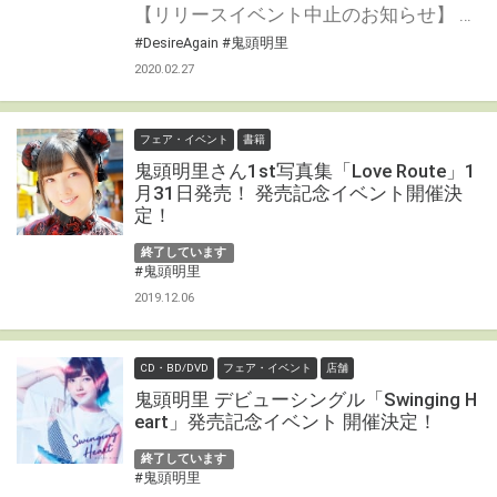
【リリースイベント中止のお知らせ】 鬼頭明里2ndシングル「Desire Again」リリースイベントにつきまして、報道されております通り、新型コロナウィルス感染拡大を受け、 参加されます皆様ならびに出演者・スタッフの安全と健康を考慮し、協議の結果、やむを得ず、イベントを中止させていただくことになりました。 問い合わせ：ポニーキャニオンカスタマーセンター https://www.ponycanyon.co.jp/support/inquiry 平日10:00～13:00 14:00～17:00 (土・日・祝日、会社の指定日除く) イベントを楽しみにされていたお客様におかれましては、急遽、中止のご案内となりましたことをお詫びするとともに、何卒ご理解いただけますよう、御願い申し上げます。 また、交通・宿泊費ならびにキャンセル費等については、補償は出来かねますのでご了承いただけますと幸いです。 https://kitoakari.com/news/post-141 鬼頭明里さんの2ndシングル「Desire Again」の発売を記念してイベントの開催が決定！！ とらのあな対象店舗で対象商品を全額内金にてご予約頂いたお客様に「イベント応募抽選券」をプレゼント致します。 是非、奮ってご応募ください♪
#DesireAgain
#鬼頭明里
2020.02.27
フェア・イベント
書籍
鬼頭明里さん1st写真集「Love Route」1
月31日発売！ 発売記念イベント開催決
定！
終了しています
#鬼頭明里
2019.12.06
CD・BD/DVD
フェア・イベント
店舗
鬼頭明里 デビューシングル「Swinging H
eart」発売記念イベント 開催決定！
終了しています
#鬼頭明里