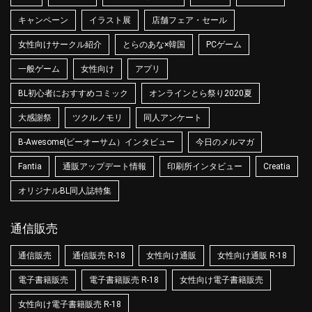
キャンペーン
イラスト展
店舗フェア・セール
女性向けサークル紹介
とらのあな×韓国
PCゲーム
一般ゲーム
女性向け
アプリ
BL初心者におすすめコミック
オンラインとら祭り2020夏
大感謝祭
ツクルノモリ
同人アンケート
B-Awesome(ビーオーサム）インタビュー
今日のメルマガ
Fantia
通販アップデート情報
印刷所インタビュー
Creatia
オリジナルBL同人誌特集
通信販売
通信販売
通信販売 R-18
女性向け通販
女性向け通販 R-18
電子書籍販売
電子書籍販売 R-18
女性向け電子書籍販売
女性向け電子書籍販売 R-18