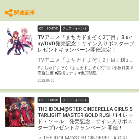
関連記事
CD・BD/DVD
フェア・イベント
TVアニメ『まちカドまぞく2丁目』Blu-r
ay/DVD発売記念！サイン入りポスタープ
レゼントキャンペーン開催決定！
TVアニメ『まちカドまぞく2丁目』Blu-ray/DVDの発売を記念して、 「サイン入りポスタープレゼントキャンペーン」の開催が決定しました！ 対象店舗にて対象商品をご購入いただいた方の中から抽選でキャストの直筆サイン入りポスターをプレゼントいたします！ ぜひご応募ください♪
#まちカドまぞく
#まちカドまぞく2丁目
#小原好美
#
高柳知葉
#髙橋ミナミ
#鬼頭明里
2022.06.30
CD・BD/DVD
フェア・イベント
THE IDOLM@STER CINDERELLA GIRLS S
TARLIGHT MASTER GOLD RUSH! 14 レッ
ド・ソール 発売記念 サイン入りポス
タープレゼントキャンペーン 開催！
＜THE IDOLM@STER CINDERELLA GIRLS STARLIGHT MASTER GOLD RUSH! 14 レッド・ソール＞の発売を記念して、 「歌唱キャストサイン入りポスター」プレゼントキャンペーンの開催が決定しました！ 対象店舗にて対象商品をご購入いただいた方の中から抽選でプレゼントいたします！ ぜひご応募ください♪