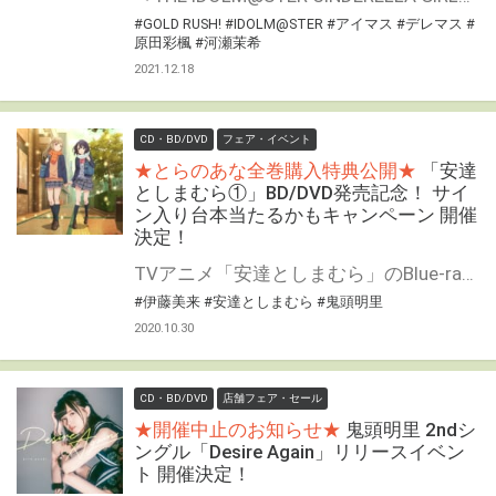
#GOLD RUSH!
#IDOLM@STER
#アイマス
#デレマス
#
原田彩楓
#河瀬茉希
2021.12.18
CD・BD/DVD
フェア・イベント
★とらのあな全巻購入特典公開★
「安達
としまむら①」BD/DVD発売記念！ サイ
ン入り台本当たるかもキャンペーン 開催
決定！
TVアニメ「安達としまむら」のBlue-ray/DVDの発売を記念して、 「サイン入り台本当たるかもキャンペーン」の開催が決定しました！ 対象店舗にて全額内金にてご予約・ご購入いただいた方の中から抽選でキャストの直筆サイン入り台本をプレゼントいたします！ ぜひご応募ください♪
#伊藤美来
#安達としまむら
#鬼頭明里
2020.10.30
CD・BD/DVD
店舗フェア・セール
★開催中止のお知らせ★
鬼頭明里 2ndシ
ングル「Desire Again」リリースイベン
ト 開催決定！