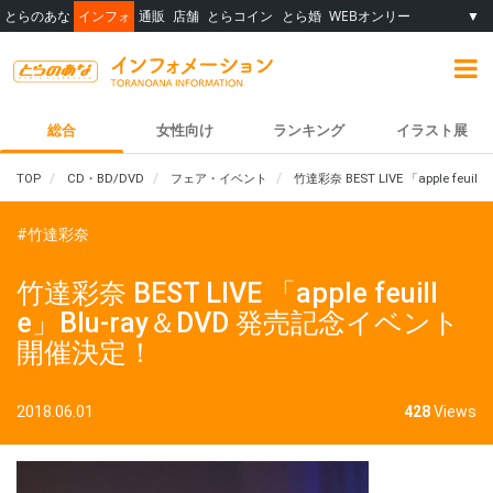
とらのあな
インフォ
通販
店舗
とらコイン
とら婚
WEBオンリー
▼
総合
女性向け
ランキング
イラスト展
TOP
CD・BD/DVD
フェア・イベント
竹達彩奈 BEST LIVE 「apple fe
#竹達彩奈
竹達彩奈 BEST LIVE 「apple feuill
e」Blu-ray＆DVD 発売記念イベント
開催決定！
2018.06.01
428
Views