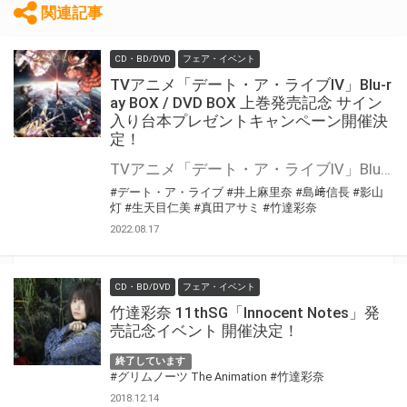
関連記事
CD・BD/DVD
フェア・イベント
TVアニメ「デート・ア・ライブⅣ」Blu-r
ay BOX / DVD BOX 上巻発売記念 サイン
入り台本プレゼントキャンペーン開催決
定！
TVアニメ「デート・ア・ライブⅣ」Blu-ray BOX / DVD BOX の発売を記念して、 「サイン入り台本プレゼントキャンペーン」の開催が決定しました！ 対象店舗にて対象商品をご購入いただいた方の中から抽選でキャストの直筆サイン入り台本をプレゼントいたします！ ぜひご応募ください♪
#デート・ア・ライブ
#井上麻里奈
#島﨑信長
#影山
灯
#生天目仁美
#真田アサミ
#竹達彩奈
2022.08.17
CD・BD/DVD
フェア・イベント
竹達彩奈 11thSG「Innocent Notes」発
売記念イベント 開催決定！
終了しています
#グリムノーツ The Animation
#竹達彩奈
2018.12.14