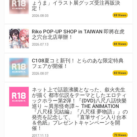
ょうま」イラスト展グッズ受注再販決
定！
88 Views
2026.08.03
Riko POP-UP SHOP in TAIWAN 即將在虎
之穴台北店舉辦！
84 Views
2026.07.13
C108夏コミ新刊！ とらのあな限定特典
フェアが開催！
83 Views
2026.08.07
ネット上で話題沸騰となった、叙火先生
が描く 都市伝説をテーマとしたエロティ
ックホラー第2弾！『(DVD)八尺八話快樂
巡り ～異形怪奇譚～ THE ANIMATION
『八尺様 完結編』『八尺様 夢物語』』の
発売を記念して、 『直筆サイン入り台本
＆色紙』プレゼントキャンペーンを開
催！
73 Views
2017.11.13