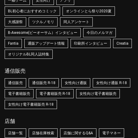
一般ゲーム
女性向け
アプリ
BL初心者におすすめコミック
オンラインとら祭り2020夏
大感謝祭
ツクルノモリ
同人アンケート
B-Awesome(ビーオーサム）インタビュー
今日のメルマガ
Fantia
通販アップデート情報
印刷所インタビュー
Creatia
オリジナルBL同人誌特集
通信販売
通信販売
通信販売 R-18
女性向け通販
女性向け通販 R-18
電子書籍販売
電子書籍販売 R-18
女性向け電子書籍販売
女性向け電子書籍販売 R-18
店舗
店舗一覧
店舗在庫検索
店舗に関するQ&A
電子マネー