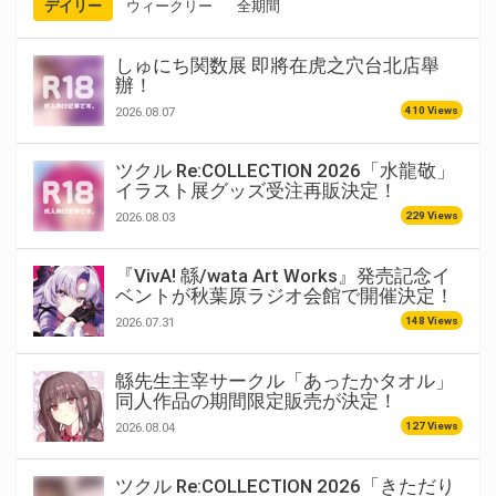
デイリー
ウィークリー
全期間
しゅにち関数展 即將在虎之穴台北店舉
辦！
410 Views
2026.08.07
ツクル Re:COLLECTION 2026「水龍敬」
イラスト展グッズ受注再販決定！
229 Views
2026.08.03
『VivA! 緜/wata Art Works』発売記念イ
ベントが秋葉原ラジオ会館で開催決定！
148 Views
2026.07.31
緜先生主宰サークル「あったかタオル」
同人作品の期間限定販売が決定！
127 Views
2026.08.04
ツクル Re:COLLECTION 2026「きただり