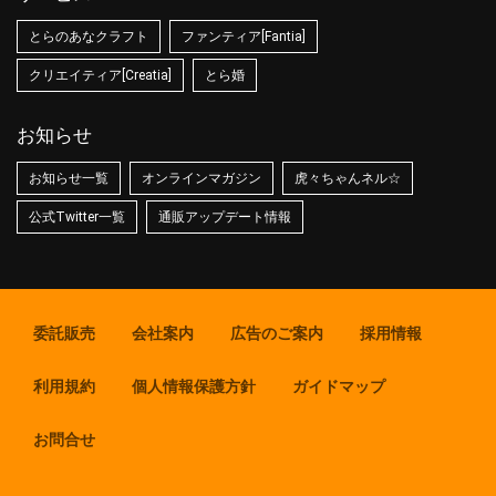
とらのあなクラフト
ファンティア[Fantia]
クリエイティア[Creatia]
とら婚
お知らせ
お知らせ一覧
オンラインマガジン
虎々ちゃんネル☆
公式Twitter一覧
通販アップデート情報
委託販売
会社案内
広告のご案内
採用情報
利用規約
個人情報保護方針
ガイドマップ
お問合せ