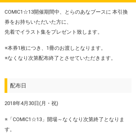
COMIC1☆13開催期間中、とらのあなブースに 本引換
券をお持ちいただいた方に、
先着でイラスト集をプレゼント致します。
※本券1枚につき、1冊のお渡しとなります。
※なくなり次第配布終了とさせていただきます。
配布日
2018年4月30日(月・祝)
※「COMIC1☆13」開場～なくなり次第終了となりま
す。