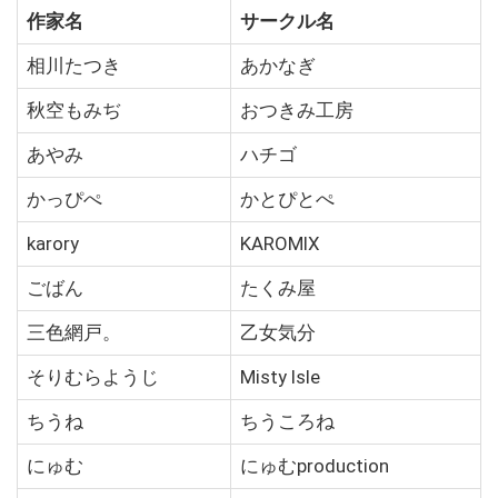
作家名
サークル名
相川たつき
あかなぎ
秋空もみぢ
おつきみ工房
あやみ
ハチゴ
かっぴぺ
かとぴとぺ
karory
KAROMIX
ごばん
たくみ屋
三色網戸。
乙女気分
そりむらようじ
Misty Isle
ちうね
ちうころね
にゅむ
にゅむproduction