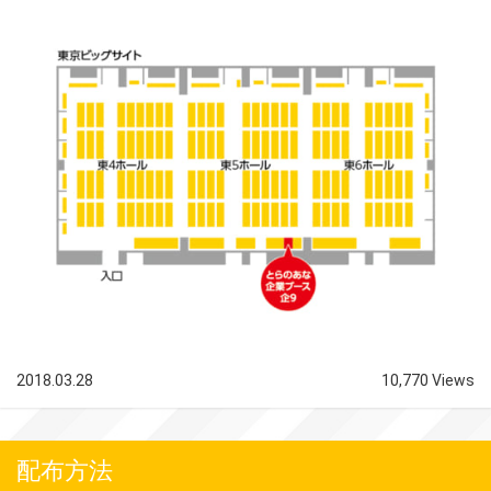
2018.03.28
10,770 Views
配布方法