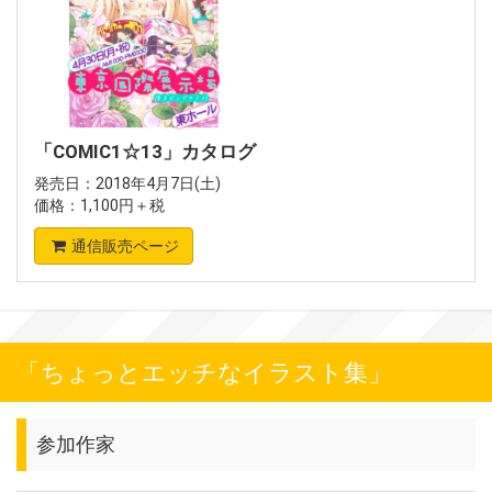
「COMIC1☆13」カタログ
発売日：2018年4月7日(土)
価格：1,100円＋税
通信販売ページ
「ちょっとエッチなイラスト集」
参加作家