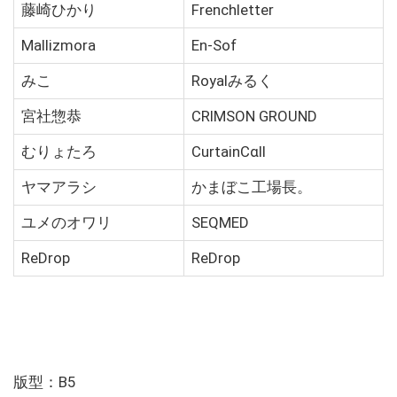
藤崎ひかり
Frenchletter
Mallizmora
En-Sof
みこ
Royalみるく
宮社惣恭
CRIMSON GROUND
むりょたろ
CurtainCαll
ヤマアラシ
かまぼこ工場長。
ユメのオワリ
SEQMED
ReDrop
ReDrop
版型：B5