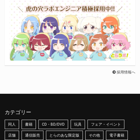
採用情報へ
カテゴリー
同人
書籍
CD・BD/DVD
玩具
フェア・イベント
店舗
通信販売
とらのあな限定版
その他
電子書籍