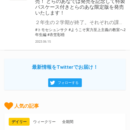
売！ とらのあなでは発売を記念して特製
パスケース付きとらのあな限定版を発売
いたします！
２年生の２学期が終了。それぞれの課題を抱えながら冬休みを迎えてーー。 『ようこそ実力至上主義の教室へ 2年生編』の最新第9.5巻が6月23日(金)に発売！ とらのあなでは発売を記念して、毎巻実施している「特製パスケース」付きとらのあな限定版を発売いたします！ とらのあな限定版の数は限られていますので是非お早めにお求めください！
#トモセシュンサク
#ようこそ実力至上主義の教室へ2
年生編
#衣笠彰梧
2023.06.15
最新情報をTwitterでお届け！
フォローする
人気の記事
デイリー
ウィークリー
全期間