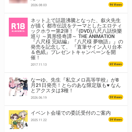
96 Views
2026.08.03
ネット上で話題沸騰となった、叙火先生
が描く 都市伝説をテーマとしたエロティ
ックホラー第2弾！『(DVD)八尺八話快樂
巡り ～異形怪奇譚～ THE ANIMATION
『八尺様 完結編』『八尺様 夢物語』』の
発売を記念して、 『直筆サイン入り台本
＆色紙』プレゼントキャンペーンを開
催！
65 Views
2017.11.13
なーゆ。先生『私立メロ高等学校』が8
月21日発売！とらのあな限定版も♥ なん
とアクスタは3種！
59 Views
2026.06.19
イベント会場での委託受付のご案内
39 Views
2025.11.22