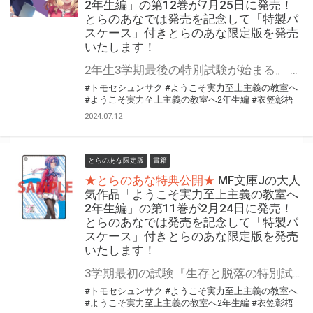
2年生編」の第12巻が7月25日に発売！
とらのあなでは発売を記念して「特製パ
スケース」付きとらのあな限定版を発売
いたします！
2年生3学期最後の特別試験が始まる。 「ようこそ実力至上主義の教室へ 2年生編」の最新第12巻が7月25日（木）に発売！ とらのあなでは発売を記念して今巻も「特製パスケース」付きとらのあな限定版を発売いたします。 とらのあな限定版は数量限定となりますので是非お早めにお求めください！
#トモセシュンサク
#ようこそ実力至上主義の教室へ
#ようこそ実力至上主義の教室へ2年生編
#衣笠彰梧
2024.07.12
とらのあな限定版
書籍
★とらのあな特典公開★
MF文庫Jの大人
気作品「ようこそ実力至上主義の教室へ
2年生編」の第11巻が2月24日に発売！
とらのあなでは発売を記念して「特製パ
スケース」付きとらのあな限定版を発売
いたします！
3学期最初の試験『生存と脱落の特別試験』は全クラスに大きな衝撃を生んで！ 「ようこそ実力至上主義の教室へ 2年生編」の第11巻が2月24日（土）に発売！ とらのあなでは発売を記念して「特製パスケース」付きとらのあな限定版を発売いたします。 とらのあな限定版は数量限定となりますので是非お早めにお求めください！
#トモセシュンサク
#ようこそ実力至上主義の教室へ
#ようこそ実力至上主義の教室へ2年生編
#衣笠彰梧