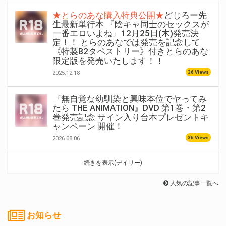
★とらのあな購入特典公開★
どじろー先
生最新単行本 『陰キャ同士のセックスが
一番エロいよね』12月25日(木)発売決
定！！ とらのあなでは発売を記念して
《特製B2タペストリー》付きとらのあな
限定版を発売いたします！！
36 Views
2025.12.18
『無自覚な幼馴染と興味本位でヤってみ
たら THE ANIMATION』DVD 第1巻・第2
巻発売記念 サイン入り台本プレゼントキ
ャンペーン 開催！
36 Views
2026.08.06
続きを表示(デイリー)
人気の記事一覧へ
お知らせ