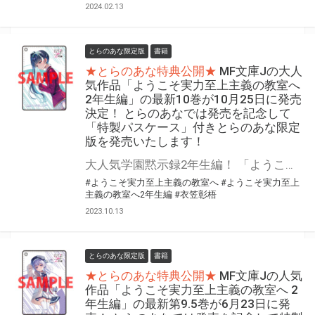
2024.02.13
とらのあな限定版
書籍
★とらのあな特典公開★
MF文庫Jの大人
気作品「ようこそ実力至上主義の教室へ
2年生編」の最新10巻が10月25日に発売
決定！ とらのあなでは発売を記念して
「特製パスケース」付きとらのあな限定
版を発売いたします！
大人気学園黙示録2年生編！ 「ようこそ実力至上主義の教室へ 2年生編」の最新10巻が10月25日(水)に発売決定！ とらのあなでは発売を記念して「特製パスケース」付きとらのあな限定版を発売いたします。 とらのあな限定版は数量限定となりますので是非お早めにお求めください！
#ようこそ実力至上主義の教室へ
#ようこそ実力至上
主義の教室へ2年生編
#衣笠彰梧
2023.10.13
とらのあな限定版
書籍
★とらのあな特典公開★
MF文庫Jの人気
作品「ようこそ実力至上主義の教室へ 2
年生編」の最新第9.5巻が6月23日に発