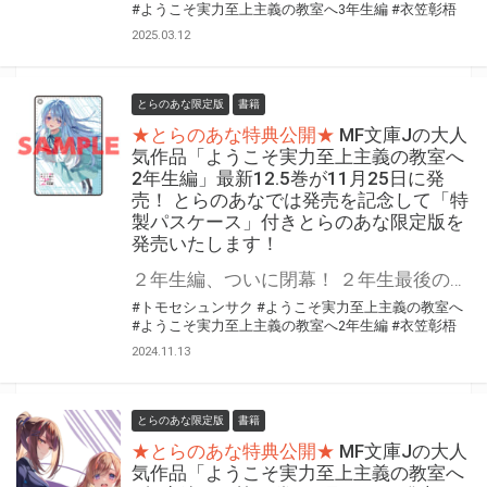
#ようこそ実力至上主義の教室へ3年生編
#衣笠彰梧
2025.03.12
とらのあな限定版
書籍
★とらのあな特典公開★
MF文庫Jの大人
気作品「ようこそ実力至上主義の教室へ
2年生編」最新12.5巻が11月25日に発
売！ とらのあなでは発売を記念して「特
製パスケース」付きとらのあな限定版を
発売いたします！
２年生編、ついに閉幕！ ２年生最後の春休み！ 別れと、そして新たな――。 「ようこそ実力至上主義の教室へ 2年生編」最新第12.5巻が11月25日（月）に発売！ とらのあなでは発売を記念して今巻も「特製パスケース」付きとらのあな限定版を発売いたします。 とらのあな限定版は数量限定となりますので是非お早めにお求めください！
#トモセシュンサク
#ようこそ実力至上主義の教室へ
#ようこそ実力至上主義の教室へ2年生編
#衣笠彰梧
2024.11.13
とらのあな限定版
書籍
★とらのあな特典公開★
MF文庫Jの大人
気作品「ようこそ実力至上主義の教室へ