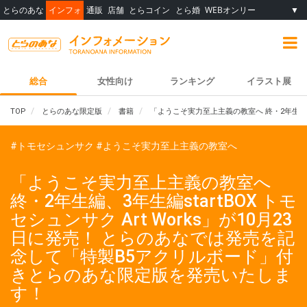
とらのあな
インフォ
通販
店舗
とらコイン
とら婚
WEBオンリー
▼
総合
女性向け
ランキング
イラスト展
TOP
とらのあな限定版
書籍
「ようこそ実力至上主義の教室へ 終・2年生編、
#トモセシュンサク
#ようこそ実力至上主義の教室へ
「ようこそ実力至上主義の教室へ
終・2年生編、3年生編startBOX トモ
セシュンサク Art Works」が10月23
日に発売！ とらのあなでは発売を記
念して「特製B5アクリルボード」付
きとらのあな限定版を発売いたしま
す！