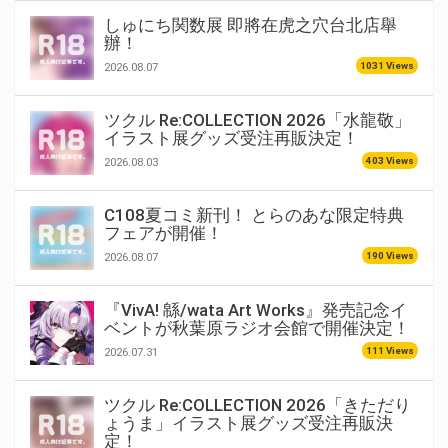
しゅにち関数展 即將在虎之穴台北店舉
辦！
1031 Views
2026.08.07
ツクル Re:COLLECTION 2026「水龍敬」
イラスト展グッズ受注再販決定！
403 Views
2026.08.03
C108夏コミ新刊！ とらのあな限定特典
フェアが開催！
190 Views
2026.08.07
『VivA! 緜/wata Art Works』発売記念イ
ベントが秋葉原ラジオ会館で開催決定！
111 Views
2026.07.31
ツクル Re:COLLECTION 2026「きただり
ょうま」イラスト展グッズ受注再販決
定！