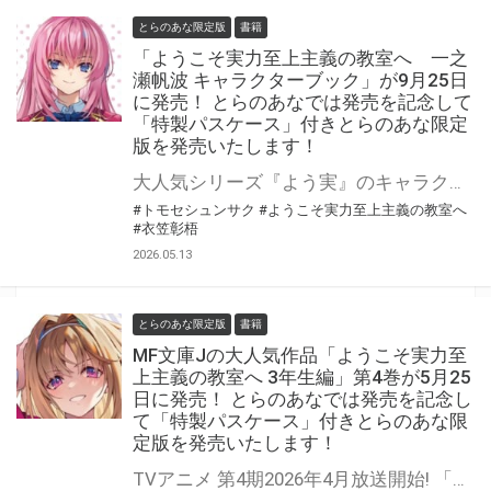
とらのあな限定版
書籍
「ようこそ実力至上主義の教室へ 一之
瀬帆波 キャラクターブック」が9月25日
に発売！ とらのあなでは発売を記念して
「特製パスケース」付きとらのあな限定
版を発売いたします！
大人気シリーズ『よう実』のキャラクターブックが登場！ 「ようこそ実力至上主義の教室へ 一之瀬帆波 キャラクターブック」が9月25日（金）に発売！ とらのあなでは発売を記念して「特製パスケース」付きとらのあな限定版を発売いたします。 同時発売の特装版は等身大タペストリー付きです♪ とらのあな限定版は数量限定となりますので是非お早めにお求めください！
#トモセシュンサク
#ようこそ実力至上主義の教室へ
#衣笠彰梧
2026.05.13
とらのあな限定版
書籍
MF文庫Jの大人気作品「ようこそ実力至
上主義の教室へ 3年生編」第4巻が5月25
日に発売！ とらのあなでは発売を記念し
て「特製パスケース」付きとらのあな限
定版を発売いたします！
TVアニメ 第4期2026年4月放送開始! 「ようこそ実力至上主義の教室へ 3年生編」第4巻が5月25日（月）に発売！ とらのあなでは発売を記念して「特製パスケース」付きとらのあな限定版を発売いたします。 とらのあな限定版は数量限定となりますので是非お早めにお求めください！