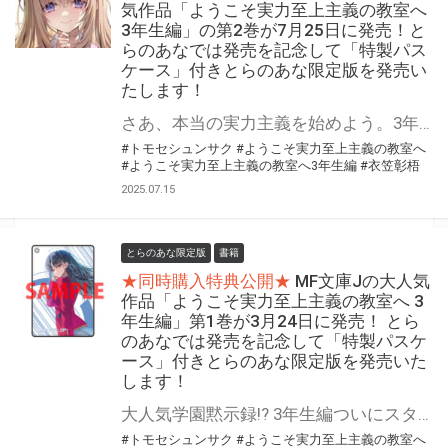
気作品「ようこそ実力至上主義の教室へ
3年生編」の第2巻が7月25日に発売！と
らのあなでは発売を記念して「特製パス
ケース」付きとらのあな限定版を発売い
たします！
さあ、本当の実力主義を始めよう。3年生編第二弾！ 「ようこそ実力至上主義の教室へ 3年生編」の第2巻が7月25日に発売！ とらのあなでは発売を記念して「特製パスケース」付きとらのあな限定版を発売いたします。 とらのあな限定版は数量限定となりますので是非お早めにお求めください！
#トモセシュンサク
#ようこそ実力至上主義の教室へ
#ようこそ実力至上主義の教室へ3年生編
#衣笠彰梧
2025.07.15
とらのあな限定版
書籍
★同時購入特典公開★
MF文庫Jの大人気
作品「ようこそ実力至上主義の教室へ 3
年生編」第1巻が3月24日に発売！ とら
のあなでは発売を記念して「特製パスケ
ース」付きとらのあな限定版を発売いた
します！
大人気学園黙示録!? 3年生編ついにスタート！ 「ようこそ実力至上主義の教室へ 3年生編」第1巻が3月24日（月）に発売！ とらのあなでは発売を記念して今巻も「特製パスケース」付きとらのあな限定版を発売いたします。 とらのあな限定版は数量限定となりますので是非お早めにお求めください！
#トモセシュンサク
#ようこそ実力至上主義の教室へ