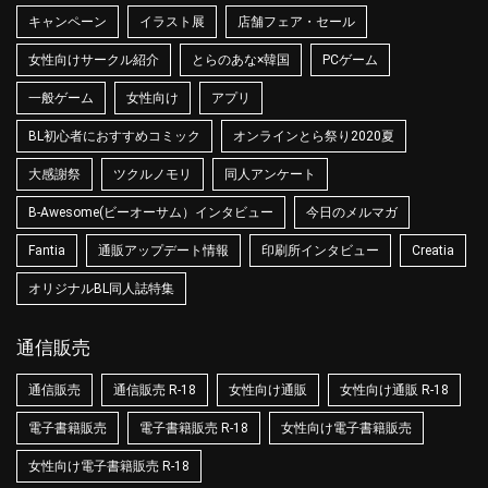
キャンペーン
イラスト展
店舗フェア・セール
女性向けサークル紹介
とらのあな×韓国
PCゲーム
一般ゲーム
女性向け
アプリ
BL初心者におすすめコミック
オンラインとら祭り2020夏
大感謝祭
ツクルノモリ
同人アンケート
B-Awesome(ビーオーサム）インタビュー
今日のメルマガ
Fantia
通販アップデート情報
印刷所インタビュー
Creatia
オリジナルBL同人誌特集
通信販売
通信販売
通信販売 R-18
女性向け通販
女性向け通販 R-18
電子書籍販売
電子書籍販売 R-18
女性向け電子書籍販売
女性向け電子書籍販売 R-18