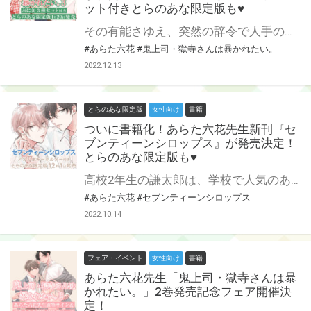
ット付きとらのあな限定版も♥
その有能さゆえ、突然の辞令で人手の足りない大阪支社へ転勤になってしまった獄寺さん。 すれ違いの遠距離恋愛生活にたまらず大阪まで会いに行った庄司は、獄寺さんとラブラブえっちな週末を過ごしてさらに愛が深まり幸せを噛みしめる……♡ と思ったのも束の間、大阪支社のイケメンがまさかのライバルに?! 魅力的なキャラも増員で、ますますアツい社畜ワンコ部下（隠れS）×エロい紐パン着用鬼上司（隠れM）のパンティBL第3巻♡ とらのあなでは3巻の刊行を記念してぷに3種セット付きとらのあな限定版を発売致します♥ 店舗・通販にて予約開始！とらのあな限定版は数量限定生産となりますので、お早めにご予約下さい！
#あらた六花
#鬼上司・獄寺さんは暴かれたい。
2022.12.13
とらのあな限定版
女性向け
書籍
ついに書籍化！あらた六花先生新刊『セ
ブンティーンシロップス』が発売決定！
とらのあな限定版も♥
高校2年生の謙太郎は、学校で人気のある先輩・瑞生に出会う。 何かと構われるうちに意識するようになるが、ある日保健室で女の先輩と一緒にいるのを見て、衝動的にキスをしてしまい……。 後輩×先輩、17歳の欲望から始まる初恋。 ついにけんみずが書籍化♥ あらた六花先生新刊『セブンティーンシロップス』12月1日発売決定です！ とらのあなでは刊行を記念してアクリルキーホルダー付きとらのあな限定版を発売致します♡ 各店・通販にて予約開始！とらのあな限定版は数量限定生産となりますので、お早めにご予約下さい！
#あらた六花
#セブンティーンシロップス
2022.10.14
フェア・イベント
女性向け
書籍
あらた六花先生「鬼上司・獄寺さんは暴
かれたい。」2巻発売記念フェア開催決
定！