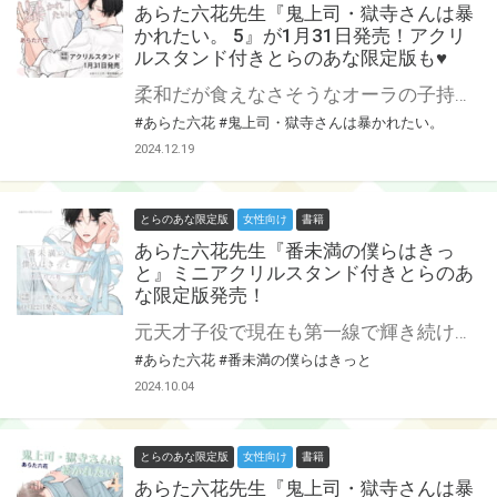
あらた六花先生『鬼上司・獄寺さんは暴
かれたい。 5』が1月31日発売！アクリ
ルスタンド付きとらのあな限定版も♥
柔和だが食えなさそうなオーラの子持ちパパ、獄寺家長男・伊吹に庄司との関係がバレた獄寺さん。さらりと交際を反対されピンチ?! 兄から聞いた想定外の打ち明け話も相まって、獄寺の心に葛藤が生まれ──。 まだまだ平穏は訪れなさそうな 社畜ワンコ部下（隠れS）×エロい紐パン着用鬼上司（隠れM）の パンティGAP BL第5巻！ あらた六花先生『鬼上司・獄寺さんは暴かれたい。』第5巻が1月31日発売！ とらのあなでは刊行を記念してアクリルスタンド付きとらのあな限定版を発売致します♥ 池袋店・通販にて予約開始！とらのあな限定版は数量限定生産となりますので、お早めにご予約下さい！
#あらた六花
#鬼上司・獄寺さんは暴かれたい。
2024.12.19
とらのあな限定版
女性向け
書籍
あらた六花先生『番未満の僕らはきっ
と』ミニアクリルスタンド付きとらのあ
な限定版発売！
元天才子役で現在も第一線で輝き続ける俳優・王賀夏目。 その才能に誰しもが夏目をαだと信じて疑わなかったが本当はバース性をひた隠し芸能活動を続けるΩで、例外なくヒートの度に熱を求めてしまう身体を抱えながら幾度となく孤独な夜を過ごしてきたのだった。 しかしある時、その姿を同じ俳優仲間の千歳琥太郎に見られてしまう。 距離を取ろうとすげない態度の夏目に愛想をつかすことなくただ寄り添ってくれる〝安全な〟β性を持つ琥太郎の存在はいつしか夏目の心の拠り所になっていた。 そんな二人を待ち受けるのはどんなドラマよりも波瀾に満ちた運命で──… 令和版オメガバースの最高峰 大ヒット作『僕の番はサラブレットΩ』スピンオフ!! あらた六花先生新刊『番未満の僕らはきっと』が11月22日に発売決定！ とらのあなでは刊行を記念してミニアクリルスタンド付きとらのあな限定版を発売致します♥ 池袋店・通販にて予約開始！とらのあな限定版は数量限定生産となりますので、お早めにご予約下さい！
#あらた六花
#番未満の僕らはきっと
2024.10.04
とらのあな限定版
女性向け
書籍
あらた六花先生『鬼上司・獄寺さんは暴