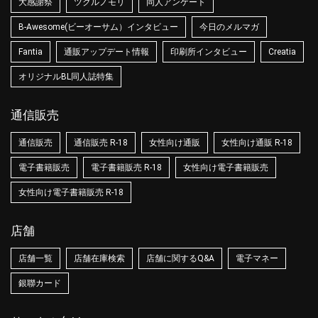
大感謝祭
ツクルノモリ
同人アンケート
B-Awesome(ビーオーサム）インタビュー
今日のメルマガ
Fantia
通販アップデート情報
印刷所インタビュー
Creatia
オリジナルBL同人誌特集
通信販売
通信販売
通信販売 R-18
女性向け通販
女性向け通販 R-18
電子書籍販売
電子書籍販売 R-18
女性向け電子書籍販売
女性向け電子書籍販売 R-18
店舗
店舗一覧
店舗在庫検索
店舗に関するQ&A
電子マネー
銀聯カード