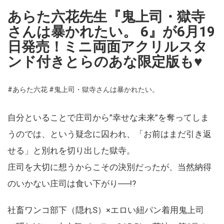
あらた六花先生『鬼上司・獄寺
さんは暴かれたい。 6』が6月19
日発売！ミニ両面アクリルスタ
ンド付きとらのあな限定版も♥
#あらた六花
#鬼上司・獄寺さんは暴かれたい。
自分といることで庄司から”幸せな未来”を奪ってしま
うのでは、という疑念に囚われ、「お前はまだ引き返
せる」と別れを切り出した獄寺。
庄司を大切に想うからこその決別だったが、当然納得
のいかない庄司は食い下がり──!?
社畜ワンコ部下（隠れS）×エロい紐パン着用鬼上司