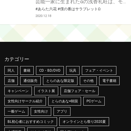
芸能一家に生まれたαの浅香礼旺は、モデル、映画とマルチに活動する若手俳優。 「親の七光り」と言われるのが嫌で、日々真面目に努力し着々と才能に磨きをかける中、世界的に有名な映画監督から主演のオファーが舞い込んだ。 しかし相手役の〝運命の番〟を演じることになったのは、スキャンダルが絶えない同じαで二世俳優の柳瑛斗だった。 軽薄で自由奔放に生きる瑛斗を良く思わない礼旺だったが役作りのためホテルに二人きりで閉じ込められた夜、瑛斗が本当はΩであるという秘密を知ってしまいー…。 あらた六花先生のオメガバース作品が登場！ とらのあなでは刊行を記念してあらた六花先生の描き下ろし入り8P小冊子付きとらのあな限定版を発売致します♡ 各店・通販にて予約開始！とらのあな限定版は数量限定生産となりますので、お早めにご予約下さい！
#あらた六花
#僕の番はサラブレットΩ
2020.12.18
カテゴリー
同人
書籍
CD・BD/DVD
玩具
フェア・イベント
店舗
通信販売
とらのあな限定版
その他
電子書籍
キャンペーン
イラスト展
店舗フェア・セール
女性向けサークル紹介
とらのあな×韓国
PCゲーム
一般ゲーム
女性向け
アプリ
BL初心者におすすめコミック
オンラインとら祭り2020夏