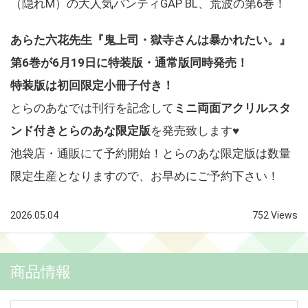
（隠れM）の大人気パンティGAP BL、荒波の第6巻！
あらた六花先生『鬼上司・獄寺さんは暴かれたい。』
第6巻が6月19日に特装版・通常版同時発売！
特装版は初回限定小冊子付き！
とらのあなでは刊行を記念して
ミニ両面アクリルスタ
ンド付きとらのあな限定版
を発売致します♥
池袋店・通販にて予約開始！とらのあな限定版は数量
限定生産となりますので、お早めにご予約下さい！
2026.05.04
752 Views
商品情報