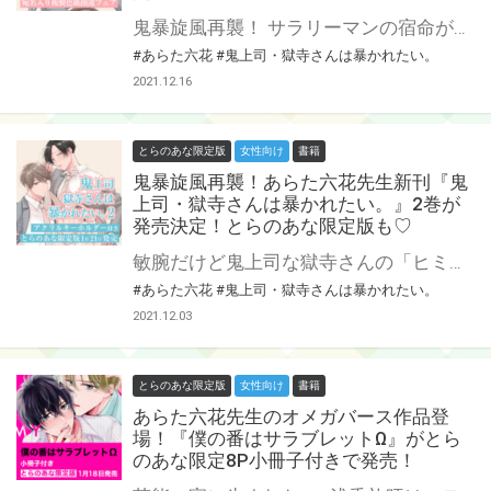
鬼暴旋風再襲！ サラリーマンの宿命が獄寺さんと庄司を襲う？！？！ あらた六花先生の大人気『鬼上司・獄寺さんは暴かれたい。』に待望の続編！ 2巻のコミックス発売が決定です♡ とらのあなでは発売を記念して、コミックスをご購入の方からあらた六花先生の直筆サイン＆当選者宛名入り複製色紙が当たる抽選プレゼントフェアを開催！ この貴重な機会、皆様ぜひ奮ってご応募くださいませ♡ アクリルキーホルダー付きとらのあな限定版も制作決定！詳細はこちら★
#あらた六花
#鬼上司・獄寺さんは暴かれたい。
2021.12.16
とらのあな限定版
女性向け
書籍
鬼暴旋風再襲！あらた六花先生新刊『鬼
上司・獄寺さんは暴かれたい。』2巻が
発売決定！とらのあな限定版も♡
敏腕だけど鬼上司な獄寺さんの「ヒミツ」を暴いたことがきっかけとなり、晴れて恋人同士になった社畜男子・庄司。 怖くて苦手だった獄寺さんだけど、付き合ってみるとONとOFFのギャップにやられっぱなしで社員旅行や会社でもついつい……♡ ーーが、しかし！ 惚気ていられたのも束の間、サラリーマンの宿命が二人を襲って？！？！ 新キャラも登場で目が離せない第2巻！ とらのあなでは2巻の刊行を記念してアクリルキーホルダー付きとらのあな限定版を発売致します。 イラストはあらた六花先生描き下ろし予定！ とらのあな各店・通販にて予約開始！ 限定版の製造数には限りがございますので、お早目にご予約くださいませ☆
#あらた六花
#鬼上司・獄寺さんは暴かれたい。
2021.12.03
とらのあな限定版
女性向け
書籍
あらた六花先生のオメガバース作品登
場！『僕の番はサラブレットΩ』がとら
のあな限定8P小冊子付きで発売！