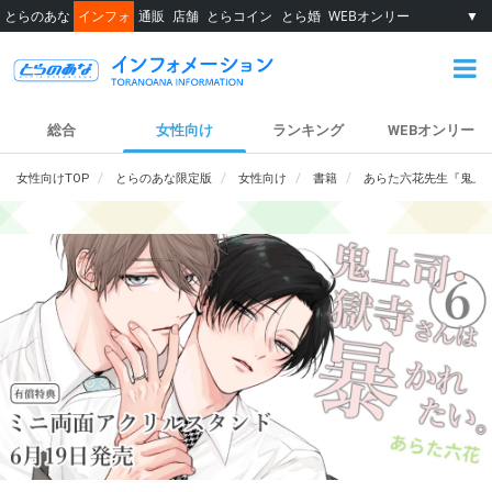
とらのあな
インフォ
通販
店舗
とらコイン
とら婚
WEBオンリー
▼
総合
女性向け
ランキング
WEBオンリー
女性向けTOP
とらのあな限定版
女性向け
書籍
あらた六花先生『鬼上司