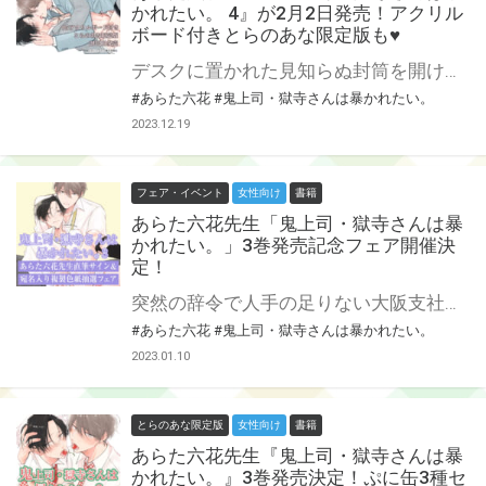
かれたい。 4』が2月2日発売！アクリル
ボード付きとらのあな限定版も♥
デスクに置かれた見知らぬ封筒を開けてみると、そこにはなんと紐パンが…！ 一体誰が何のためにこんなことを?! 大阪出向を終え、獄寺さん東京帰還♪…の喜びも束の間、新たな事件勃発！ 改めて庄司と獄寺さんの関係が深まっちゃう…?!♡ ラブ度パワーアップ！ 社畜ワンコ部下（隠れS）×エロい紐パン着用鬼上司（隠れM）のパンティGAP BL第4巻♡ あらた六花先生『鬼上司・獄寺さんは暴かれたい。』第4巻が2月2日発売！ とらのあなでは刊行を記念してB5アクリルボード付きとらのあな限定版を発売致します♥ 各店・通販にて予約開始！とらのあな限定版は数量限定生産となりますので、お早めにご予約下さい！
#あらた六花
#鬼上司・獄寺さんは暴かれたい。
2023.12.19
フェア・イベント
女性向け
書籍
あらた六花先生「鬼上司・獄寺さんは暴
かれたい。」3巻発売記念フェア開催決
定！
突然の辞令で人手の足りない大阪支社へ転勤になってしまった獄寺さん。 魅力的なキャラも増員で、ますますアツい社畜ワンコ部下（隠れS）×エロい紐パン着用鬼上司（隠れM）のパンティBL第3巻♡ あらた六花先生の大人気『鬼上司・獄寺さんは暴かれたい。』に待望の続編！ 2巻に引き続き、とらのあなでは3巻の発売を記念してあらた六花先生の直筆サイン＆当選者宛名入り複製色紙が当たる抽選プレゼントフェアを開催！ この貴重な機会、皆様ぜひ奮ってご応募くださいませ♡ ぷに缶3種セット付きとらのあな限定版も発売！詳細はこちら★
#あらた六花
#鬼上司・獄寺さんは暴かれたい。
2023.01.10
とらのあな限定版
女性向け
書籍
あらた六花先生『鬼上司・獄寺さんは暴
かれたい。』3巻発売決定！ぷに缶3種セ