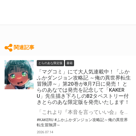
関連記事
とらのあな限定版
書籍
「マグコミ」にて大人気連載中！「ふか
ふかダンジョン攻略記 ～俺の異世界転生
冒険譚～」第20巻が8月7日に発売！ と
らのあなでは発売を記念して「KAKER
U」先生描き下ろしのB2タペストリー付
きとらのあな限定版を発売いたします！
「これより『本音を言っていい会』を開催する。……なんでも言ってみたまえ」 「ふかふかダンジョン攻略記 ～俺の異世界転生冒険譚～」第20巻が8月7日(金)に発売！ とらのあなでは発売を記念して「B2タペストリー」付きとらのあな限定版を発売いたします。 イラストは「KAKERU」先生の描き下ろしです！ とらのあな限定版は数量限定となりますので是非お早めにお求めください！
#KAKERU
#ふかふかダンジョン攻略記～俺の異世界
転生冒険譚～
2026.07.14