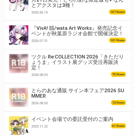
とアクスタは3種！
107 Views
2026.06.19
『VivA! 緜/wata Art Works』発売記念イ
ベントが秋葉原ラジオ会館で開催決定！
101 Views
2026.07.31
ツクル Re:COLLECTION 2026「きただり
ょうま」イラスト展グッズ受注再販決
定！
73 Views
2026.08.03
とらのあな通販 サイン本フェア2026 SU
MMER
72 Views
2026.08.03
イベント会場での委託受付のご案内
61 Views
2025.11.22