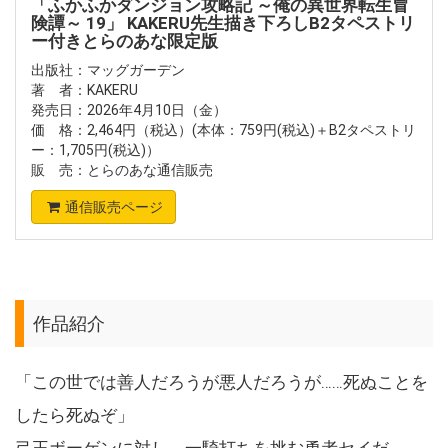
「ふかふかダンジョン攻略記 ～俺の異世界転生冒
険譚～ 19」 KAKERU先生描き下ろしB2タペストリ
ー付きとらのあな限定版
出版社：マッグガーデン
著 者：KAKERU
発売日：2026年4月10日（金）
価 格：2,464円（税込）(本体：759円(税込)＋B2タペストリ
ー：1,705円(税込)）
販 売：とらのあな通信販売
通信販売ページ
作品紹介
「この世では善人だろうが悪人だろうが……死ぬことを
したら死ぬぞ」
弓王ボーゲンに対し、一騎打ちを挑む勇者セイだ