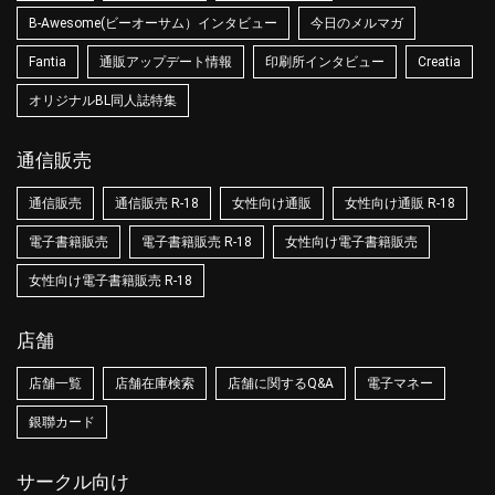
B-Awesome(ビーオーサム）インタビュー
今日のメルマガ
Fantia
通販アップデート情報
印刷所インタビュー
Creatia
オリジナルBL同人誌特集
通信販売
通信販売
通信販売 R-18
女性向け通販
女性向け通販 R-18
電子書籍販売
電子書籍販売 R-18
女性向け電子書籍販売
女性向け電子書籍販売 R-18
店舗
店舗一覧
店舗在庫検索
店舗に関するQ&A
電子マネー
銀聯カード
サークル向け