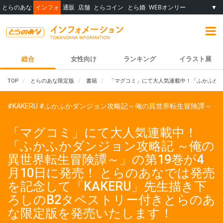
とらのあな
インフォ
通販
店舗
とらコイン
とら婚
WEBオンリー
▼
総合
女性向け
ランキング
イラスト展
TOP
とらのあな限定版
書籍
「マグコミ」にて大人気連載中！「ふかふかダン
#KAKERU
#ふかふかダンジョン攻略記～俺の異世界転生冒険譚～
「マグコミ」にて大人気連載中！
「ふかふかダンジョン攻略記 ～俺の
異世界転生冒険譚～」の第19巻が4
月10日に発売！ とらのあなでは発売
を記念して「KAKERU」先生描き下
ろしのB2タペストリー付きとらのあ
な限定版を発売いたします！