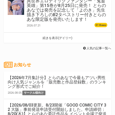
異世界エロティックファンタジー「鬼畜
英雄」第15巻が8月25日に発売！ とらの
あなでは発売を記念して「よのき」先生
描き下ろしのB2タペストリー付きとらの
あな限定版を発売いたします！
31 Views
2026.07.21
続きを表示(デイリー)
人気の記事一覧へ
お知らせ
【2026年7月集計分】とらのあなで今最もアツい男性
向け人気ジャンルを「販売数と作品登録数」のランキ
ング形式でご紹介！
2026.08.05
サークル様向け
【2026/08/03更新。8/23開催「GOOD COMIC CITY 3
2 大阪」事前発送申請受付開始しました。申請締切：
8/20(木)】とらのあな委託作品を イベント会場で発送