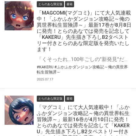
とらのあな限定版
書籍
「MAGCOMI(マグコミ)」にて大人気連載
中！「ふかふかダンジョン攻略記～俺の
異世界転生冒険譚～」最新17巻が8月8日
に発売！とらのあなでは発売を記念して
「KAKERU」先生描き下ろしB2タペスト
リー付きとらのあな限定版を発売いたし
ます！
「くそったれ…100年ごしの”新発見”だ」 魔法なし！チートなし！ガチンコ異世界転生大冒険 『ふかふかダンジョン攻略記～俺の異世界転生冒険譚～』最新17巻が8月8日(金)発売決定！！ とらのあなでは発売を記念して「B2タペストリー付き」とらのあな限定版を発売いたします。 イラストは「KAKERU」先生の描き下ろしイラストです！ とらのあな限定版の数は限られていますので是非お早めにお求めください！
#KAKERU
#ふかふかダンジョン攻略記～俺の異世界
転生冒険譚～
2025.07.17
とらのあな限定版
書籍
「マグコミ」にて大人気連載中！「ふか
ふかダンジョン攻略記～俺の異世界転生
冒険譚～」最新16巻が4月10日に発売！
とらのあなでは発売を記念して「KAKER
U」先生描き下ろしB2タペストリー付き