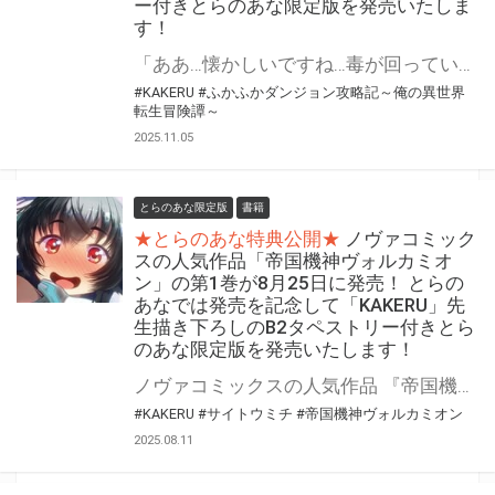
ー付きとらのあな限定版を発売いたしま
す！
「ああ…懐かしいですね…毒が回っていくこの感じ…」 夜襲をかけた白面金毛に、ジャンの「奇策」は通用するのか…!?魔法なし！チートなし！ガチンコ異世界転生大冒険、奇策と罠と権謀術数の第18巻！！！ 『ふかふかダンジョン攻略記～俺の異世界転生冒険譚～』の第18巻が12月10日(水)に発売！ とらのあなでは発売を記念して「B2タペストリー付き」とらのあな限定版を発売いたします。 イラストは「KAKERU」先生の描き下ろしイラストです！ とらのあな限定版の数は限られていますので是非お早めにお求めください！
#KAKERU
#ふかふかダンジョン攻略記～俺の異世界
転生冒険譚～
2025.11.05
とらのあな限定版
書籍
★とらのあな特典公開★
ノヴァコミック
スの人気作品「帝国機神ヴォルカミオ
ン」の第1巻が8月25日に発売！ とらの
あなでは発売を記念して「KAKERU」先
生描き下ろしのB2タペストリー付きとら
のあな限定版を発売いたします！
ノヴァコミックスの人気作品 『帝国機神ヴォルカミオン』の第1巻が8月25日(月)に発売！ とらのあなでは発売を記念して「B2タペストリー付き」とらのあな限定版を発売いたします。 イラストは「KAKERU」先生の描き下ろしイラストです！ とらのあな限定版の数は限られていますので是非お早めにお求めください！
#KAKERU
#サイトウミチ
#帝国機神ヴォルカミオン
2025.08.11