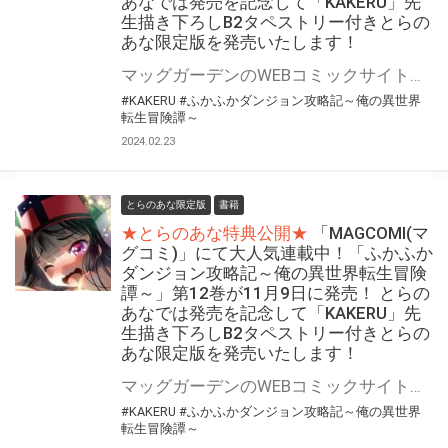
あなでは発売を記念して「KAKERU」先
生描き下ろしB2タペストリー付きとらの
あな限定版を発売いたします！
マッグガーデンのWEBコミックサイト「MAGCOMI(マグコミ)」にて大人気連載中！ 『ふかふかダンジョン攻略記～俺の異世界転生冒険譚～』最新13巻が3月8日(金)発売決定！！ とらのあなでは発売を記念して「B2タペストリー付き」とらのあな限定版を発売いたします。 イラストは「KAKERU」先生の描き下ろしイラストです！ とらのあな限定版の数は限られていますので是非お早めにお求めください！
#KAKERU
#ふかふかダンジョン攻略記～俺の異世界
転生冒険譚～
2024.02.23
とらのあな限定版
書籍
★とらのあな特典公開★
「MAGCOMI(マ
グコミ)」にて大人気連載中！「ふかふか
ダンジョン攻略記～俺の異世界転生冒険
譚～」第12巻が11月9日に発売！ とらの
あなでは発売を記念して「KAKERU」先
生描き下ろしB2タペストリー付きとらの
あな限定版を発売いたします！
マッグガーデンのWEBコミックサイト「MAGCOMI(マグコミ)」にて大人気連載中！ 『ふかふかダンジョン攻略記～俺の異世界転生冒険譚～』最新12巻が11月9日(木)発売決定！！ とらのあなでは発売を記念して「B2タペストリー付き」とらのあな限定版を発売いたします。 イラストは「KAKERU」先生の描き下ろしイラストです！ とらのあな限定版の数は限られていますので是非お早めにお求めください！
#KAKERU
#ふかふかダンジョン攻略記～俺の異世界
転生冒険譚～