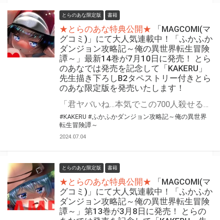
とらのあな限定版
書籍
★とらのあな特典公開★
「MAGCOMI(マ
グコミ)」にて大人気連載中！「ふかふか
ダンジョン攻略記～俺の異世界転生冒険
譚～」最新14巻が7月10日に発売！ とら
のあなでは発売を記念して「KAKERU」
先生描き下ろしB2タペストリー付きとら
のあな限定版を発売いたします！
「君ヤバいね…本気でこの700人殺せると思ってる」 魔法なし！チートなし！ガチンコ異世界転生大冒険 『ふかふかダンジョン攻略記～俺の異世界転生冒険譚～』最新14巻が7月10日(水)発売決定！！ とらのあなでは発売を記念して「B2タペストリー付き」とらのあな限定版を発売いたします。 イラストは「KAKERU」先生の描き下ろしイラストです！ とらのあな限定版の数は限られていますので是非お早めにお求めください！
#KAKERU
#ふかふかダンジョン攻略記～俺の異世界
転生冒険譚～
2024.07.04
とらのあな限定版
書籍
★とらのあな特典公開★
「MAGCOMI(マ
グコミ)」にて大人気連載中！「ふかふか
ダンジョン攻略記～俺の異世界転生冒険
譚～」第13巻が3月8日に発売！ とらの