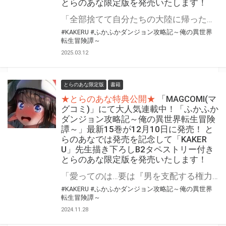
とらのあな限定版を発売いたします！
「全部捨てて自分たちの大陸に帰った方がいい…可能な限り早く」 魔法なし！チートなし！ガチンコ異世界転生大冒険 『ふかふかダンジョン攻略記～俺の異世界転生冒険譚～』最新16巻が4月10日(木)発売決定！！ とらのあなでは発売を記念して「B2タペストリー付き」とらのあな限定版を発売いたします。 イラストは「KAKERU」先生の描き下ろしイラストです！ とらのあな限定版の数は限られていますので是非お早めにお求めください！
#KAKERU
#ふかふかダンジョン攻略記～俺の異世界
転生冒険譚～
2025.03.12
とらのあな限定版
書籍
★とらのあな特典公開★
「MAGCOMI(マ
グコミ)」にて大人気連載中！「ふかふか
ダンジョン攻略記～俺の異世界転生冒険
譚～」最新15巻が12月10日に発売！ と
らのあなでは発売を記念して「KAKER
U」先生描き下ろしB2タペストリー付き
とらのあな限定版を発売いたします！
「愛ってのは…要は『男を支配する権力』だ」 魔法なし！チートなし！ガチンコ異世界転生大冒険 『ふかふかダンジョン攻略記～俺の異世界転生冒険譚～』最新15巻が12月10日(火)発売決定！！ とらのあなでは発売を記念して「B2タペストリー付き」とらのあな限定版を発売いたします。 イラストは「KAKERU」先生の描き下ろしイラストです！ とらのあな限定版の数は限られていますので是非お早めにお求めください！
#KAKERU
#ふかふかダンジョン攻略記～俺の異世界
転生冒険譚～
2024.11.28