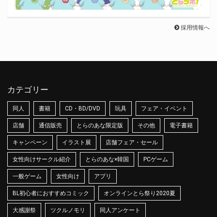
採用情報へ
カテゴリー
同人
書籍
CD・BD/DVD
玩具
フェア・イベント
店舗
通信販売
とらのあな限定版
その他
電子書籍
キャンペーン
イラスト展
店舗フェア・セール
女性向けサークル紹介
とらのあな×韓国
PCゲーム
一般ゲーム
女性向け
アプリ
BL初心者におすすめコミック
オンラインとら祭り2020夏
大感謝祭
ツクルノモリ
同人アンケート