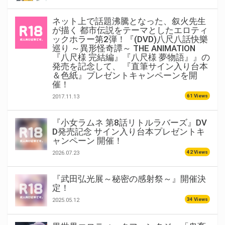
ネット上で話題沸騰となった、叙火先生
が描く 都市伝説をテーマとしたエロティ
ックホラー第2弾！『(DVD)八尺八話快樂
巡り ～異形怪奇譚～ THE ANIMATION
『八尺様 完結編』『八尺様 夢物語』』の
発売を記念して、 『直筆サイン入り台本
＆色紙』プレゼントキャンペーンを開
催！
61 Views
2017.11.13
『小女ラムネ 第8話リトルラバーズ』DV
D発売記念 サイン入り台本プレゼントキ
ャンペーン 開催！
42 Views
2026.07.23
『武田弘光展～秘密の感射祭～』開催決
定！
34 Views
2025.05.12