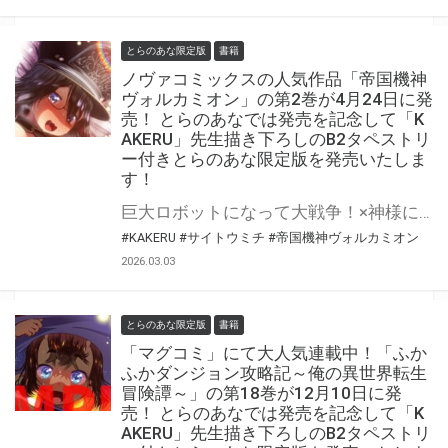
とらのあな限定版
書籍
ノヴァコミックスの人気作品「帝国機神
ヴォルカミオン」の第2巻が4月24日に発
売！ とらのあなでは発売を記念して「K
AKERU」先生描き下ろしのB2タペストリ
ー付きとらのあな限定版を発売いたしま
す！
巨大ロボットになって大戦争！×神様になって、世界中の美少女と契りを交わす♡ 人気漫画家・KAKERU先生最新作！ 「帝国機神ヴォルカミオン」の第2巻が4月24日(金)に発売！ とらのあなでは発売を記念して「B2タペストリー」付きとらのあな限定版を発売いたします。 イラストは「KAKERU」先生の描き下ろしイラストです！ とらのあな限定版は数量限定となりますので是非お早めにお求めください！
#KAKERU
#サイトウミチ
#帝国機神ヴォルカミオン
2026.03.03
とらのあな限定版
書籍
「マグコミ」にて大人気連載中！「ふか
ふかダンジョン攻略記～俺の異世界転生
冒険譚～」の第18巻が12月10日に発
売！ とらのあなでは発売を記念して「K
AKERU」先生描き下ろしのB2タペストリ