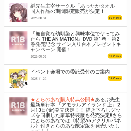
緜先生主宰サークル「あったかタオル」
同人作品の期間限定販売が決定！
60 Views
2026.08.04
『無自覚な幼馴染と興味本位でヤってみ
たら THE ANIMATION』DVD 第1巻・第2
巻発売記念 サイン入り台本プレゼントキ
ャンペーン 開催！
58 Views
2026.08.06
イベント会場での委託受付のご案内
52 Views
2025.11.22
★とらのあな購入特典公開★
あるぷ先生
最新単行本 『アモラルアイランド 上』2
月13日(金)発売決定！！ 描き下ろしグッ
ズを同梱した豪華特装版も発売決定!!さら
にとらのあなでは《特製A5アクリルパネ
ル》付きとらのあな限定版を発売いたし