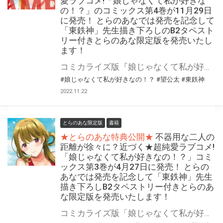
愛ラブコメ!「娘じゃなくて私が好きな
の！？」のコミックス第4巻が11月29日
に発売！ とらのあなでは発売を記念して
「東鉄神」先生描き下ろしのB2タペスト
リー付きとらのあな限定版を発売いたし
ます！
コミカライズ版『娘じゃなくて私が好きなの！？』最新4巻が11月29日(火)に発売！ とらのあなでは発売を記念して「B2タペストリー付き」とらのあな限定版を発売いたします。 イラストは「東鉄神」先生の描き下ろしイラストです！ とらのあな限定版の数は限られていますので是非お早めにお求めください！
#娘じゃなくて私が好きなの！？
#望公太
#東鉄神
2022.11.22
とらのあな限定版
書籍
★とらのあな特典公開★
不器用な二人の
距離が徐々に？近づく★超純愛ラブコメ!
「娘じゃなくて私が好きなの！？」コミ
ックス第3巻が4月27日に発売！ とらの
あなでは発売を記念して「東鉄神」先生
描き下ろしB2タペストリー付きとらのあ
な限定版を発売いたします！
コミカライズ版「娘じゃなくて私が好きなの！？」最新3巻4月27日(水)発売！ とらのあなでは発売を記念して「B2タペストリー付き」とらのあな限定版を発売いたします。 イラストは「東鉄神」先生の描き下ろしイラストです！ とらのあな限定版の数は限られていますので是非お早めにお求めください！