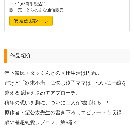
ー：1,650円(税込)）
販 売：とらのあな通信販売
通信販売ページ
作品紹介
年下彼氏・タッくんとの同棲生活は円満…
だけど「欲求不満」に悩む綾子ママは、ついに一線を
越える覚悟を決めてアプローチ。
積年の想いを胸に、ついに二人が結ばれる…!?
原作者・望公太先生の書き下ろしエピソードも収録！
歳の差超純愛ラブコメ、第8巻☆