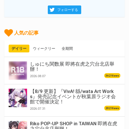
フォローする
人気の記事
デイリー
ウィークリー
全期間
しゅにち関数展 即將在虎之穴台北店舉
辦！
362 Views
2026.08.07
【8/9 更新】『VivA! 緜/wata Art Work
s』発売記念イベントが秋葉原ラジオ会
館で開催決定！
202 Views
2026.07.31
Riko POP-UP SHOP in TAIWAN 即將在虎
之穴台北店舉辦！