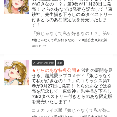
が好きなの！？」第9巻が11月28日に発
売！ とらのあなでは発売を記念して「東
鉄神」先生描き下ろしのB2タペストリー
付きとらのあな限定版を発売いたしま
す！
「娘じゃなくて私が好きなの！？」第9巻が11月28日に発売！ とらのあなでは発売を記念して「B2タペストリー」付きとらのあな限定版を発売いたします。 イラストは「東鉄神」先生の描き下ろしです！ とらのあな限定版は数量限定となりますので是非お早めにお求めください！
#娘じゃなくて私が好きなの！？
#望公太
#東鉄神
2025.11.07
とらのあな限定版
書籍
★とらのあな特典公開★
波乱の展開を見
せる、超純愛ラブコメディ「娘じゃなく
て私が好きなの！？」のコミックス第7
巻が9月27日に発売！ とらのあなでは発
売を記念して「東鉄神」先生描き下ろし
のB2タペストリー付きとらのあな限定版
を発売いたします！
コミカライズ版『娘じゃなくて私が好きなの！？』最新7巻が9月27日(金)に発売！ とらのあなでは発売を記念して「B2タペストリー付き」とらのあな限定版を発売いたします。 イラストは「東鉄神」先生の描き下ろしイラストです！ とらのあな限定版の数は限られていますので是非お早めにお求めください！
#娘じゃなくて私が好きなの！？
#望公太
#東鉄神