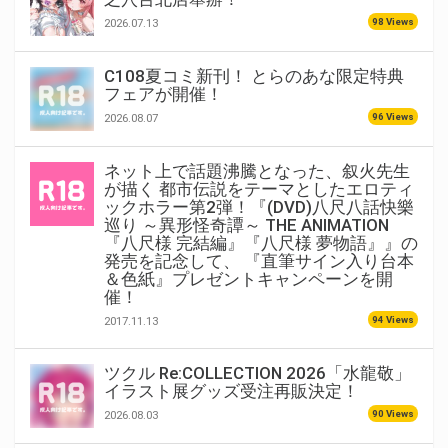
98 Views
2026.07.13
C108夏コミ新刊！ とらのあな限定特典
フェアが開催！
96 Views
2026.08.07
ネット上で話題沸騰となった、叙火先生
が描く 都市伝説をテーマとしたエロティ
ックホラー第2弾！『(DVD)八尺八話快樂
巡り ～異形怪奇譚～ THE ANIMATION
『八尺様 完結編』『八尺様 夢物語』』の
発売を記念して、 『直筆サイン入り台本
＆色紙』プレゼントキャンペーンを開
催！
94 Views
2017.11.13
ツクル Re:COLLECTION 2026「水龍敬」
イラスト展グッズ受注再販決定！
90 Views
2026.08.03