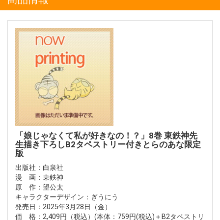
「娘じゃなくて私が好きなの！？」8巻 東鉄神先
生描き下ろしB2タペストリー付きとらのあな限定
版
出版社：白泉社
漫 画：東鉄神
原 作：望公太
キャラクターデザイン：ぎうにう
発売日：2025年3月28日（金）
価 格：2,409円（税込）(本体：759円(税込)＋B2タペストリ