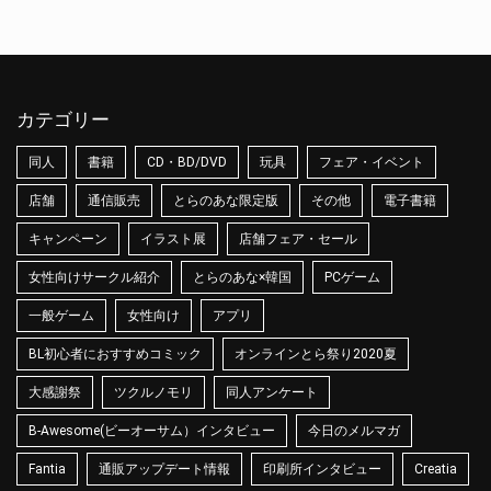
カテゴリー
同人
書籍
CD・BD/DVD
玩具
フェア・イベント
店舗
通信販売
とらのあな限定版
その他
電子書籍
キャンペーン
イラスト展
店舗フェア・セール
女性向けサークル紹介
とらのあな×韓国
PCゲーム
一般ゲーム
女性向け
アプリ
BL初心者におすすめコミック
オンラインとら祭り2020夏
大感謝祭
ツクルノモリ
同人アンケート
B-Awesome(ビーオーサム）インタビュー
今日のメルマガ
Fantia
通販アップデート情報
印刷所インタビュー
Creatia