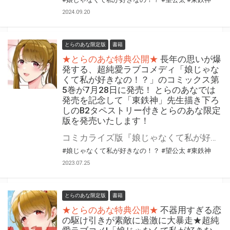
2024.09.20
とらのあな限定版
書籍
★とらのあな特典公開★
長年の思いが爆
発する、超純愛ラブコメディ「娘じゃな
くて私が好きなの！？」のコミックス第
5巻が7月28日に発売！ とらのあなでは
発売を記念して「東鉄神」先生描き下ろ
しのB2タペストリー付きとらのあな限定
版を発売いたします！
コミカライズ版『娘じゃなくて私が好きなの！？』最新5巻が7月28日(金)に発売！ とらのあなでは発売を記念して「B2タペストリー付き」とらのあな限定版を発売いたします。 イラストは「東鉄神」先生の描き下ろしイラストです！ とらのあな限定版の数は限られていますので是非お早めにお求めください！
#娘じゃなくて私が好きなの！？
#望公太
#東鉄神
2023.07.25
とらのあな限定版
書籍
★とらのあな特典公開★
不器用すぎる恋
の駆け引きが素敵に過激に大暴走★超純