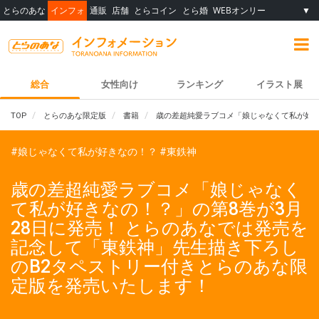
とらのあな
インフォ
通販
店舗
とらコイン
とら婚
WEBオンリー
▼
総合
女性向け
ランキング
イラスト展
TOP
とらのあな限定版
書籍
歳の差超純愛ラブコメ「娘じゃなくて私が好き
#娘じゃなくて私が好きなの！？
#東鉄神
歳の差超純愛ラブコメ「娘じゃなく
て私が好きなの！？」の第8巻が3月
28日に発売！ とらのあなでは発売を
記念して「東鉄神」先生描き下ろし
のB2タペストリー付きとらのあな限
定版を発売いたします！