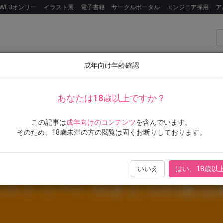
WEBオンリー
イラスト展
電子書籍
サークルポータル
エンジニア採用
ア
成年向け年齢確認
スト展
サークル向け
お知らせ
25年5月号』3月22日(土)発売決定！！ とらのあなでは発売を記念して《花兄けい先生イラスト
あなたは18歳以上ですか？
この記事は
成年向けのコンテンツ
を含んでいます。
そのため、18歳未満の方の閲覧は固くお断りしております。
典公開★
『COMIC BAVEL 
とらのあなでは発売を記念し
いいえ
はい、18歳以
2タペストリー》付きとらのあ