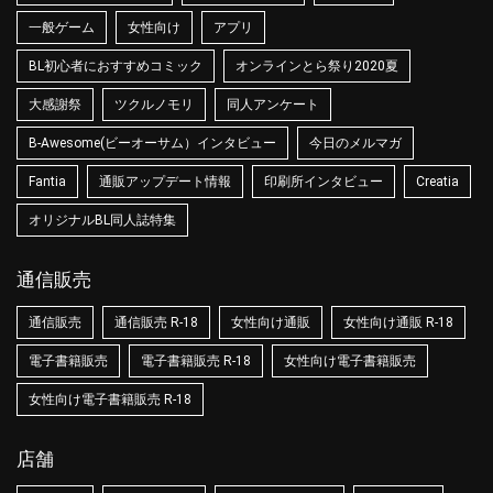
一般ゲーム
女性向け
アプリ
BL初心者におすすめコミック
オンラインとら祭り2020夏
大感謝祭
ツクルノモリ
同人アンケート
B-Awesome(ビーオーサム）インタビュー
今日のメルマガ
Fantia
通販アップデート情報
印刷所インタビュー
Creatia
オリジナルBL同人誌特集
通信販売
通信販売
通信販売 R-18
女性向け通販
女性向け通販 R-18
電子書籍販売
電子書籍販売 R-18
女性向け電子書籍販売
女性向け電子書籍販売 R-18
店舗