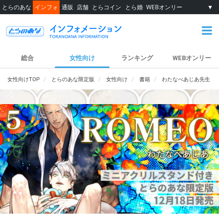
とらのあな
インフォ
通販
店舗
とらコイン
とら婚
WEBオンリー
▼
総合
女性向け
ランキング
WEBオンリー
女性向けTOP
とらのあな限定版
女性向け
書籍
わたなべあじあ先生『R