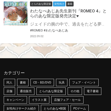
とらのあな限定版
女性向け
書籍
わたなべあじあ先生新刊『ROMEO 4』と
らのあな限定版発売決定♥
ジェイドの腕の中で、過去をたどる夢から覚める光陽。 別離の時は終わり、強く結ばれるふたり。 光陽からジェイドへ、ジェイドから光陽へ、今、気持ちがストレートに通じ合う…！ 性的強種・ライカン同士、史上最強のバカップル爆誕!? 100年以上の想いが弾ける本気のイチャラブを味わう第4巻!! わたなべあじあ先生最新刊『ROMEO』4巻が10月19日発売決定♥ とらのあなでは刊行を記念して、A5アクリルボード付きとらのあな限定版を発売致します！ とらのあな各店・通販にて予約開始。 とらのあな限定版は数量限定生産となりますので、お早めにご予約下さい♥
#ROMEO
#わたなべあじあ
2022.09.02
カテゴリー
同人
書籍
CD・BD/DVD
玩具
フェア・イベント
店舗
通信販売
とらのあな限定版
その他
電子書籍
キャンペーン
イラスト展
店舗フェア・セール
女性向けサークル紹介
とらのあな×韓国
PCゲーム