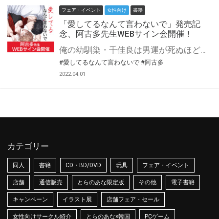
フェア・イベント
女性向け
書籍
「愛してるなんて言わないで」発売記
念、阿古多先生WEBサイン会開催！
俺の幼馴染・千佳良は男運が死ぬほど悪い。 惚れっぽく、彼氏を作っては最悪な別れ方をして、その度に泣きながら俺の元に来る。 ーー俺の気持ちも知らないで。 それを慰め続けて、10年経った。 そんなに愛されたいなら俺にすればいいのに。 俺以上にこの馬鹿を愛してやれる男なんてこの世のどこにもいないというのに。 ある日、気持ちを抑えきれず、ついに幼馴染の一線を越えてしまった。 更にちょっとした事件から同居まですることに。 想い続けてようやくここまで漕ぎ着けたものの、千佳良は俺を恋人にする気はないようでーーー…！？ とらのあなでは『愛してるなんて言わないで』の発売を記念して、阿古多先生のWEBサイン会の開催が決定致しました！ この貴重な機会、皆様ぜひ奮ってご応募くださいませ☆
#愛してるなんて言わないで
#阿古多
2022.04.01
カテゴリー
同人
書籍
CD・BD/DVD
玩具
フェア・イベント
店舗
通信販売
とらのあな限定版
その他
電子書籍
キャンペーン
イラスト展
店舗フェア・セール
女性向けサークル紹介
とらのあな×韓国
PCゲーム