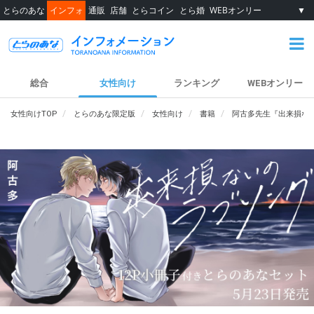
とらのあな
インフォ
通販
店舗
とらコイン
とら婚
WEBオンリー
▼
総合
女性向け
ランキング
WEBオンリー
女性向けTOP
とらのあな限定版
女性向け
書籍
阿古多先生『出来損ない