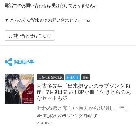
電話でのお問い合わせは受け付けておりません。
▼ とらのあなWebsite お問い合わせフォーム
お問い合わせはこちら
関連記事
とらのあな限定版
女性向け
書籍
阿古多先生『出来損ないのラブソング Ri
ff』7月9日発売！8P小冊子付きとらのあ
なセットも♡
叶わぬ恋と悲しい過去から決別し、年下の恋人でギタリストの虎太郎と甘くも刺激的な日々を送っていたボーカリストの飾。 新メンバーのベースも加わりバンド活動も拡大する中、虎太郎の元に人気バンドグループ「bloom」のボーカル・遥美が現れ── 遥美にしか見せない表情に複雑な心境の飾だったがある日、虎太郎が遥美からバンド移籍の提案を受ける現場を目撃してしまい…？ 阿古多先生新刊『出来損ないのラブソング Riff』が7月9日発売！ とらのあなでは刊行を記念して描き下ろし8P小冊子付きとらのあなセットを発売致します！ 池袋店・通販にて予約開始！有償特典は数量限定生産となりますので、お早めにご予約下さい！
#出来損ないのラブソング
#阿古多
2026.06.08