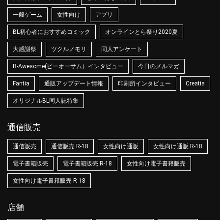
一般ゲーム
女性向け
アプリ
BL初心者におすすめコミック
オンラインとら祭り2020夏
大感謝祭
ツクルノモリ
同人アンケート
B-Awesome(ビーオーサム）インタビュー
今日のメルマガ
Fantia
通販アップデート情報
印刷所インタビュー
Creatia
オリジナルBL同人誌特集
通信販売
通信販売
通信販売 R-18
女性向け通販
女性向け通販 R-18
電子書籍販売
電子書籍販売 R-18
女性向け電子書籍販売
女性向け電子書籍販売 R-18
店舗