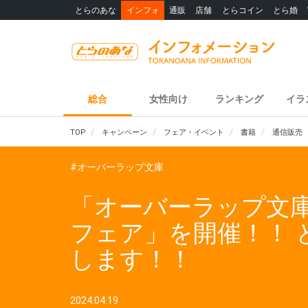
とらのあな
インフォ
通販
店舗
とらコイン
とら婚
総合
女性向け
ランキング
イラ
TOP
キャンペーン
フェア・イベント
書籍
通信販売
#オーバーラップ文庫
「オーバーラップ文庫
フェア」を開催！！
します！！
2024.04.19