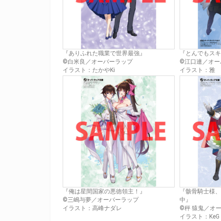
『ありふれた職業で世界最強』
『とんでもスキ
©白米良／オーバーラップ
©江口連／オー
イラスト：たかやKi
イラスト：雅
『俺は星間国家の悪徳領主！』
『骸骨騎士様、
©三嶋与夢／オーバーラップ
中』
イラスト：高峰ナダレ
©秤 猿鬼／オ
イラスト：KeG