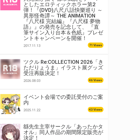
としたエロティックホラー第2
弾！『(DVD)八尺八話快樂巡り ～
異形怪奇譚～ THE ANIMATION
『八尺様 完結編』『八尺様 夢物
語』』の発売を記念して、 『直
筆サイン入り台本＆色紙』プレゼ
ントキャンペーンを開催！
71 Views
2017.11.13
ツクル Re:COLLECTION 2026「き
ただりょうま」イラスト展グッズ
受注再販決定！
46 Views
2026.08.03
イベント会場での委託受付のご案
内
43 Views
2025.11.22
緜先生主宰サークル「あったかタ
オル」同人作品の期間限定販売が
決定！