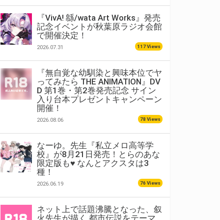
『VivA! 緜/wata Art Works』発売
記念イベントが秋葉原ラジオ会館
で開催決定！
117 Views
2026.07.31
『無自覚な幼馴染と興味本位でヤ
ってみたら THE ANIMATION』DV
D 第1巻・第2巻発売記念 サイン
入り台本プレゼントキャンペーン
開催！
78 Views
2026.08.06
なーゆ。先生『私立メロ高等学
校』が8月21日発売！とらのあな
限定版も♥ なんとアクスタは3
種！
76 Views
2026.06.19
ネット上で話題沸騰となった、叙
火先生が描く 都市伝説をテーマ