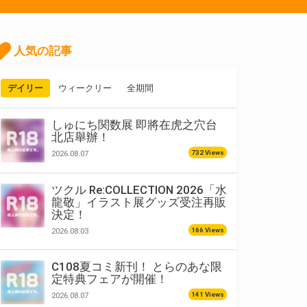
人気の記事
デイリー
ウィークリー
全期間
しゅにち関数展 即將在虎之穴台
北店舉辦！
732 Views
2026.08.07
ツクル Re:COLLECTION 2026「水
龍敬」イラスト展グッズ受注再販
決定！
166 Views
2026.08.03
C108夏コミ新刊！ とらのあな限
定特典フェアが開催！
141 Views
2026.08.07