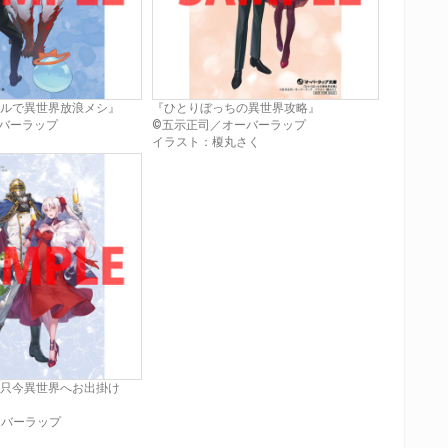
ルで異世界放浪メシ』
『ひとりぼっちの異世界攻略』
バーラップ
©五示正司／オーバーラップ
イラスト：榎丸さく
只今異世界へお出掛け
ーバーラップ