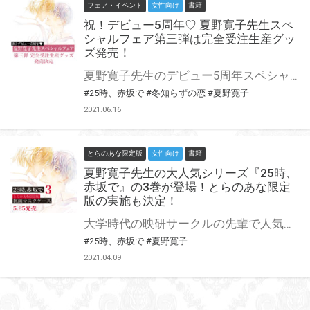
フェア・イベント
女性向け
書籍
祝！デビュー5周年♡ 夏野寛子先生スペ
シャルフェア第三弾は完全受注生産グッ
ズ発売！
夏野寛子先生のデビュー5周年スペシャルフェア第三弾は完全受注生産グッズ発売決定！ A4クリアファイルを収納できるクリアファイルホルダー！ 絵柄は抽選フェアのアクリルコースターに使用したものと同じものになりますので、 サイン入りがもしも当たらなくてもこのグッズをゲットすれば美麗イラストグッズは満喫できます♥ この機会にしかゲットできない貴重なグッズ、ぜひお手元にどうぞ♪
#25時、赤坂で
#冬知らずの恋
#夏野寛子
2021.06.16
とらのあな限定版
女性向け
書籍
夏野寛子先生の大人気シリーズ『25時、
赤坂で』の3巻が登場！とらのあな限定
版の実施も決定！
大学時代の映研サークルの先輩で人気俳優・羽山麻水と後輩の若手俳優・白崎由岐は、BLドラマ『昼のゆめ』共演がきっかけで恋人同士に。 仕事に厳しい演出家・原田に絞られて、活路が見えない白崎だったが……。 大人気俳優シリーズ『25時、赤坂で』に待望の3巻が登場！ 20Pの小冊子付き特装版も同時刊行！ とらのあなでは刊行を記念して抗菌マスクケース付きとらのあな限定版を発売致します♡ さらに通常特典として描き下ろし入り4Pリーフレットが付属いたします。 各店・通販にて予約開始！とらのあな限定版は数量限定生産となりますので、お早めにご予約下さい♪
#25時、赤坂で
#夏野寛子
2021.04.09