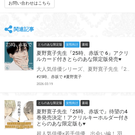
お問い合わせはこちら
関連記事
とらのあな限定版
女性向け
書籍
夏野寛子先生『25時、赤坂で 6』アクリ
ルカード付きとらのあな限定版発売♥
大人気俳優シリーズ、夏野寛子先生『25時、赤坂で』、最新6巻が4月24日に発売！ とらのあなでは刊行を記念してアクリルカード付きとらのあな限定版を発売致します♥ 池袋店・通販にて予約開始！とらのあな限定版は数量限定生産となりますので、お早めにご予約下さい！
#25時、赤坂で
#夏野寛子
2026.03.19
とらのあな限定版
女性向け
書籍
夏野寛子先生『25時、赤坂で』待望の4
巻発売決定！アクリルキーホルダー付き
とらのあな限定版も♥
超人気俳優×若手俳優、出会い編！ 羽山麻水と白崎由岐は大学の映研メンバーの結婚式出席のために帰省することにした。 久しぶりの実家が居心地悪い羽山は、ふと白崎との出会いを思い出す。 ーー地元大学の映研で羽山が３年生の時、１年生の白崎は入部してきた。 卒業までに話したのは1度きり。 しかしその間、2人はお互いの演じる姿を見つめ続けていてーー。 山瀬＆佐久間の意外な一夜を描いた番外編も収録！ 大人気俳優シリーズ『25時、赤坂で』に待望の4巻が登場！ とらのあなでは刊行を記念してアクリルキーホルダー付きとらのあな限定版を発売致します♥ 店舗・通販にて予約開始！とらのあな限定版は数量限定生産となりますので、お早めにご予約下さい！