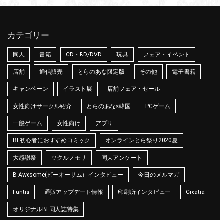
カテゴリー
同人
書籍
CD・BD/DVD
玩具
フェア・イベント
店舗
通信販売
とらのあな限定版
その他
電子書籍
キャンペーン
イラスト展
店舗フェア・セール
女性向けサークル紹介
とらのあな×韓国
PCゲーム
一般ゲーム
女性向け
アプリ
BL初心者におすすめコミック
オンラインとら祭り2020夏
大感謝祭
ツクルノモリ
同人アンケート
B-Awesome(ビーオーサム）インタビュー
今日のメルマガ
Fantia
通販アップデート情報
印刷所インタビュー
Creatia
オリジナルBL同人誌特集