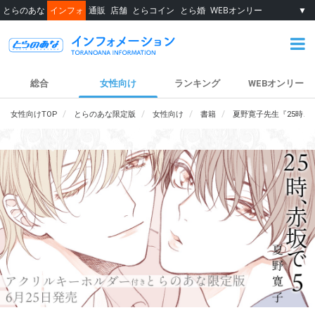
とらのあな
インフォ
通販
店舗
とらコイン
とら婚
WEBオンリー
▼
総合
女性向け
ランキング
WEBオンリー
女性向けTOP
とらのあな限定版
女性向け
書籍
夏野寛子先生『25時、