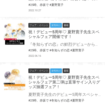
#25時、赤坂で
#夏野寛子
2022.10.27
フェア・イベント
女性向け
書籍
祝！デビュー5周年♡ 夏野寛子先生スペ
シャルフェア開催です！
『冬知らずの恋』の鮮烈デビュ―から第一線を走り続ける夏野寛子先生。 2021年に人気シリーズ『25時、赤坂で』の3巻も発売となり、今年はついにデビュー5周年！ とらのあなでは夏野寛子先生のデビュー5周年を記念して、スペシャルフェアを開催いたします♥ 6月24日(金)～ 特典復刻フェア開始 6月24日(金)～ 当選者氏名&直筆サイン入りグッズ抽選フェア開始 8月25日(木)～ 完全受注生産グッズ受付開始 8月25日(木)～ WEBサイン会申し込み受付開始 ……と、6月からデビュー月の8月へ向けててんこ盛り☆ 皆さんも一緒にモリモリ盛り上がりましょう！ 詳細は各ページをご確認下さいませ♪
#25時、赤坂で
#冬知らずの恋
#夏野寛子
2022.06.16
フェア・イベント
女性向け
書籍
祝！デビュー5周年♡ 夏野寛子先生スペ
シャルフェア第二弾は直筆サイン入りグ
ッズ抽選フェア！
夏野寛子先生のデビュー5周年スペシャルフェア第二弾は直筆サイン入りグッズ抽選フェア！ 夏野寛子先生のコミックスをご購入で、当選者氏名&夏野寛子先生直筆サイン入りグッズが当たる♥ 本フェアのために制作したアクリルコースターに先生の直筆サインと当選者氏名を入れていただき、抽選にてプレゼントいたします！ この貴重な機会、皆様ぜひ奮ってご応募くださいませ☆
#25時、赤坂で
#冬知らずの恋
#夏野寛子