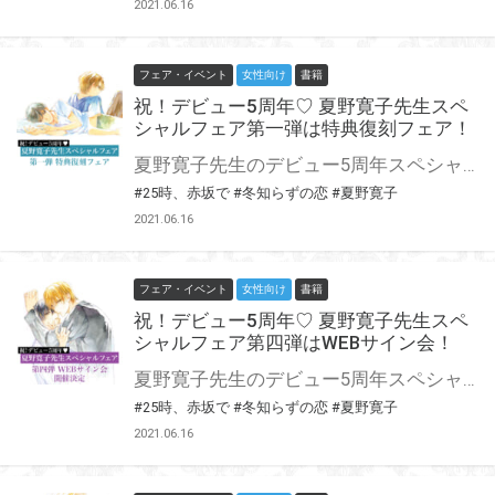
2021.06.16
フェア・イベント
女性向け
書籍
祝！デビュー5周年♡ 夏野寛子先生スペ
シャルフェア第一弾は特典復刻フェア！
夏野寛子先生のデビュー5周年スペシャルフェア第一弾は特典復刻フェア！ 当時手に入れられなかった方には超☆朗報！ デビュー作の『冬知らずの恋』をはじめ、大人気シリーズ初刊『25時、赤坂で』、 さらに『25時、赤坂で 2』の3タイトルの当時の特典【4Pリーフレット】をすべて復刻！ この機会にぜひゲットしてくださいっ！
#25時、赤坂で
#冬知らずの恋
#夏野寛子
2021.06.16
フェア・イベント
女性向け
書籍
祝！デビュー5周年♡ 夏野寛子先生スペ
シャルフェア第四弾はWEBサイン会！
夏野寛子先生のデビュー5周年スペシャルフェア第四弾はWEBサイン会の開催！ 『冬知らずの恋』『25時、赤坂で』両タイトルにてWEBサイン会が決定です！ この貴重な機会、皆様ぜひ奮ってご応募くださいませ☆
#25時、赤坂で
#冬知らずの恋
#夏野寛子
2021.06.16