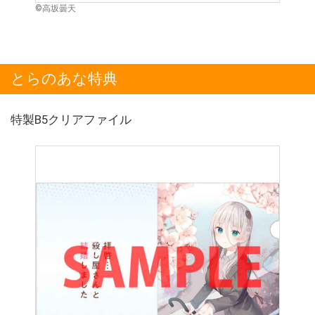
©高坂曇天
とらのあな特典
特製B5クリアファイル