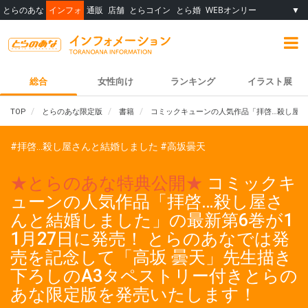
とらのあな
インフォ
通販
店舗
とらコイン
とら婚
WEBオンリー
▼
総合
女性向け
ランキング
イラスト展
TOP
とらのあな限定版
書籍
コミックキューンの人気作品「拝啓…殺し屋さ
#拝啓…殺し屋さんと結婚しました
#高坂曇天
★とらのあな特典公開★
コミックキ
ューンの人気作品「拝啓…殺し屋さ
んと結婚しました」の最新第6巻が1
1月27日に発売！ とらのあなでは発
売を記念して「高坂 曇天」先生描き
下ろしのA3タペストリー付きとらの
あな限定版を発売いたします！