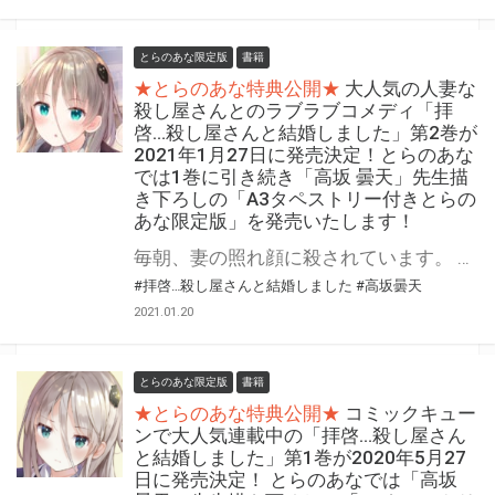
とらのあな限定版
書籍
★とらのあな特典公開★
大人気の人妻な
殺し屋さんとのラブラブコメディ「拝
啓…殺し屋さんと結婚しました」第2巻が
2021年1月27日に発売決定！とらのあな
では1巻に引き続き「高坂 曇天」先生描
き下ろしの「A3タペストリー付きとらの
あな限定版」を発売いたします！
毎朝、妻の照れ顔に殺されています。 コミックキューンで大人気連載中の「拝啓…殺し屋さんと結婚しました」第2巻が2021年1月27日に発売決定！ とらのあなでは発売を記念して「高坂 曇天」先生の描き下ろしイラストを使用した 「A3タペストリー付きとらのあな限定版」を発売いたします。 是非この機会にお買い求めください！
#拝啓…殺し屋さんと結婚しました
#高坂曇天
2021.01.20
とらのあな限定版
書籍
★とらのあな特典公開★
コミックキュー
ンで大人気連載中の「拝啓…殺し屋さん
と結婚しました」第1巻が2020年5月27
日に発売決定！ とらのあなでは「高坂