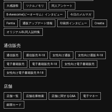
大感謝祭
ツクルノモリ
同人アンケート
B-Awesome(ビーオーサム）インタビュー
今日のメルマガ
Fantia
通販アップデート情報
印刷所インタビュー
Creatia
オリジナルBL同人誌特集
通信販売
通信販売
通信販売 R-18
女性向け通販
女性向け通販 R-18
電子書籍販売
電子書籍販売 R-18
女性向け電子書籍販売
女性向け電子書籍販売 R-18
店舗
店舗一覧
店舗在庫検索
店舗に関するQ&A
電子マネー
銀聯カード