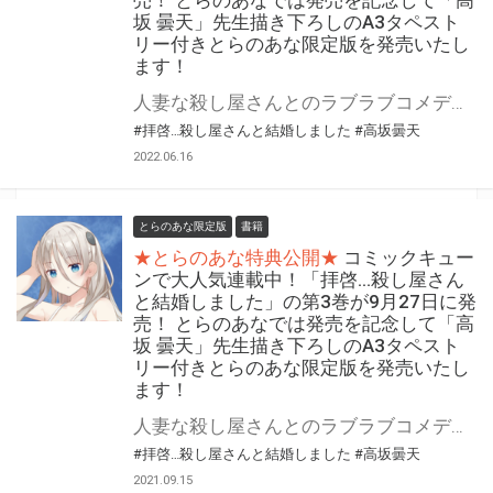
坂 曇天」先生描き下ろしのA3タペスト
リー付きとらのあな限定版を発売いたし
ます！
人妻な殺し屋さんとのラブラブコメディ! 愛情表現が不器用だけど、死ぬほど可愛い…! 「拝啓…殺し屋さんと結婚しました」の最新第4巻が6月27日(月)に発売！ とらのあなでは発売を記念して「A3タペストリー付き」とらのあな限定版を発売いたします。 イラストは「高坂 曇天」先生の描き下ろしイラストです！ とらのあな限定版の数は限られていますので是非お早めにお求めください！
#拝啓…殺し屋さんと結婚しました
#高坂曇天
2022.06.16
とらのあな限定版
書籍
★とらのあな特典公開★
コミックキュー
ンで大人気連載中！「拝啓…殺し屋さん
と結婚しました」の第3巻が9月27日に発
売！ とらのあなでは発売を記念して「高
坂 曇天」先生描き下ろしのA3タペスト
リー付きとらのあな限定版を発売いたし
ます！
人妻な殺し屋さんとのラブラブコメディ! 愛情表現が不器用だけど、死ぬほど可愛い…! 「拝啓…殺し屋さんと結婚しました」最新第3巻が9月27日に発売決定！ とらのあなでは発売を記念して「A3タペストリー付き」とらのあな限定版を発売いたします。 イラストは「高坂 曇天」先生の描き下ろしイラストです！ とらのあな限定版の数は限られていますので是非お早めにお求めください！
#拝啓…殺し屋さんと結婚しました
#高坂曇天
2021.09.15