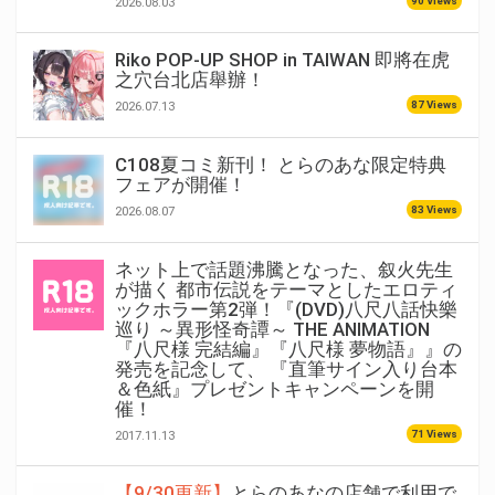
90 Views
2026.08.03
Riko POP-UP SHOP in TAIWAN 即將在虎
之穴台北店舉辦！
87 Views
2026.07.13
C108夏コミ新刊！ とらのあな限定特典
フェアが開催！
83 Views
2026.08.07
ネット上で話題沸騰となった、叙火先生
が描く 都市伝説をテーマとしたエロティ
ックホラー第2弾！『(DVD)八尺八話快樂
巡り ～異形怪奇譚～ THE ANIMATION
『八尺様 完結編』『八尺様 夢物語』』の
発売を記念して、 『直筆サイン入り台本
＆色紙』プレゼントキャンペーンを開
催！
71 Views
2017.11.13
【9/30更新】
とらのあなの店舗で利用で