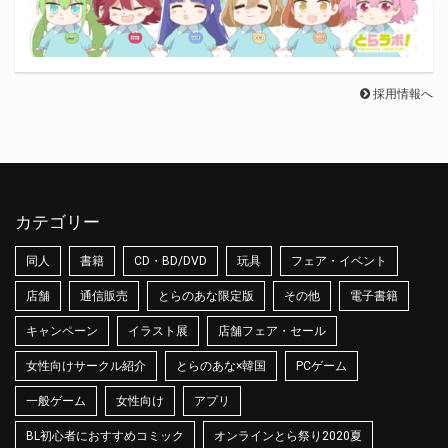
採用情報へ
カテゴリー
同人
書籍
CD・BD/DVD
玩具
フェア・イベント
店舗
通信販売
とらのあな限定版
その他
電子書籍
キャンペーン
イラスト展
店舗フェア・セール
女性向けサークル紹介
とらのあな×韓国
PCゲーム
一般ゲーム
女性向け
アプリ
BL初心者におすすめコミック
オンラインとら祭り2020夏