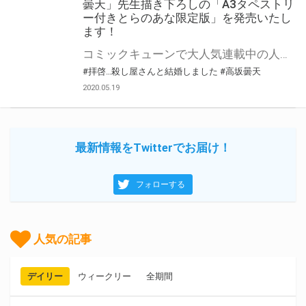
曇天」先生描き下ろしの「A3タペストリ
ー付きとらのあな限定版」を発売いたし
ます！
コミックキューンで大人気連載中の人妻な殺し屋さんとのラブラブコメディ 「拝啓…殺し屋さんと結婚しました 」第1巻が2020年5月27日に発売決定！ とらのあなでは発売を記念して「高坂 曇天」先生の描き下ろしイラストを使用した 「A3タペストリー付きとらのあな限定版」を発売いたします。 是非この機会にお買い求めください！ ※5/12 「拝啓…殺し屋さんと結婚しました」1巻発売記念色紙プレゼントキャンペーン 追記
#拝啓…殺し屋さんと結婚しました
#高坂曇天
2020.05.19
最新情報をTwitterでお届け！
フォローする
人気の記事
デイリー
ウィークリー
全期間