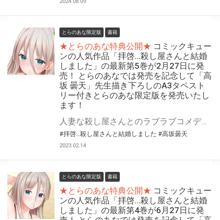
2024.08.09
とらのあな限定版
書籍
★とらのあな特典公開★
コミックキュー
ンの人気作品「拝啓…殺し屋さんと結婚
しました」の最新第5巻が2月27日に発
売！ とらのあなでは発売を記念して「高
坂 曇天」先生描き下ろしのA3タペスト
リー付きとらのあな限定版を発売いたし
ます！
人妻な殺し屋さんとのラブラブコメディ! 『拝啓…殺し屋さんと結婚しました』の最新第5巻が2月27日(月)に発売！ とらのあなでは発売を記念して「A3タペストリー付き」とらのあな限定版を発売いたします。 イラストは「高坂 曇天」先生の描き下ろしイラストです！ とらのあな限定版の数は限られていますので是非お早めにお求めください！
#拝啓…殺し屋さんと結婚しました
#高坂曇天
2023.02.14
とらのあな限定版
書籍
★とらのあな特典公開★
コミックキュー
ンの人気作品「拝啓…殺し屋さんと結婚
しました」の最新第4巻が6月27日に発
売！ とらのあなでは発売を記念して「高