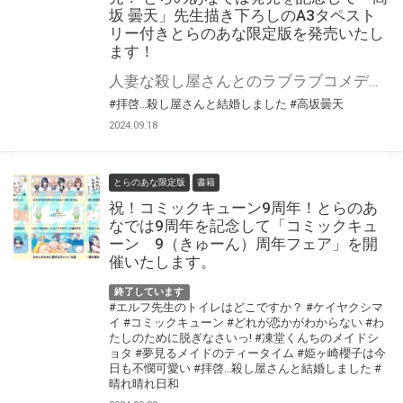
坂 曇天」先生描き下ろしのA3タペスト
リー付きとらのあな限定版を発売いたし
ます！
人妻な殺し屋さんとのラブラブコメディ! 『拝啓…殺し屋さんと結婚しました』の最新第7巻が9月27日(金)に発売！ とらのあなでは発売を記念して「A3タペストリー付き」とらのあな限定版を発売いたします。 イラストは「高坂 曇天」先生の描き下ろしイラストです！ とらのあな限定版の数は限られていますので是非お早めにお求めください！
#拝啓…殺し屋さんと結婚しました
#高坂曇天
2024.09.18
とらのあな限定版
書籍
祝！コミックキューン9周年！とらのあ
なでは9周年を記念して「コミックキュ
ーン 9（きゅーん）周年フェア」を開
催いたします。
終了しています
#エルフ先生のトイレはどこですか？
#ケイヤクシマ
イ
#コミックキューン
#どれが恋かがわからない
#わ
たしのために脱ぎなさいっ!
#凍堂くんちのメイドシ
ョタ
#夢見るメイドのティータイム
#姫ヶ崎櫻子は今
日も不憫可愛い
#拝啓…殺し屋さんと結婚しました
#
晴れ晴れ日和