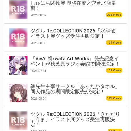
しゅにち関数展 即將在虎之穴台北店舉
辦！
388 Views
2026.08.07
ツクル Re:COLLECTION 2026「水龍敬」
イラスト展グッズ受注再販決定！
197 Views
2026.08.03
『VivA! 緜/wata Art Works』発売記念イ
ベントが秋葉原ラジオ会館で開催決定！
157 Views
2026.07.31
緜先生主宰サークル「あったかタオル」
同人作品の期間限定販売が決定！
126 Views
2026.08.04
ツクル Re:COLLECTION 2026「きただり
ょうま」イラスト展グッズ受注再販決
定！