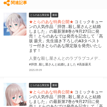
関連記事
とらのあな限定版
書籍
★とらのあな特典公開★
コミックキュー
ンの人気作品「拝啓…殺し屋さんと結婚
しました」の最新第8巻が9月27日に発
売！ とらのあなでは発売を記念して「高
坂 曇天」先生描き下ろしのA3タペスト
リー付きとらのあな限定版を発売いたし
ます！
人妻な殺し屋さんとのラブラブコメディ! 『拝啓…殺し屋さんと結婚しました』の最新第8巻が9月27日(土)に発売！ とらのあなでは発売を記念して「A3タペストリー付き」とらのあな限定版を発売いたします。 イラストは「高坂 曇天」先生の描き下ろしです！ とらのあな限定版の数は限られていますので是非お早めにお求めください！
#拝啓…殺し屋さんと結婚しました
#高坂曇天
2025.09.09
とらのあな限定版
書籍
★とらのあな特典公開★
コミックキュー
ンの人気作品「拝啓…殺し屋さんと結婚
しました」の最新第7巻が9月27日に発
売！ とらのあなでは発売を記念して「高