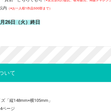
（
※受注形式の委託、取寄販売、再販チャレン
以内
（※お一人様1作品500部まで）
2月26日（火）終日
ついて
「縦148mm×横105mm」
 4ページ