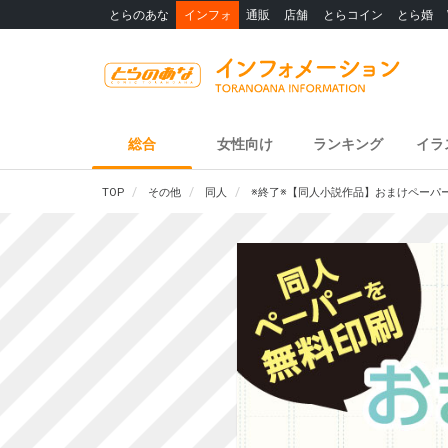
とらのあな
インフォ
通販
店舗
とらコイン
とら婚
総合
女性向け
ランキング
イラ
TOP
その他
同人
※終了※【同人小説作品】おまけペーパ