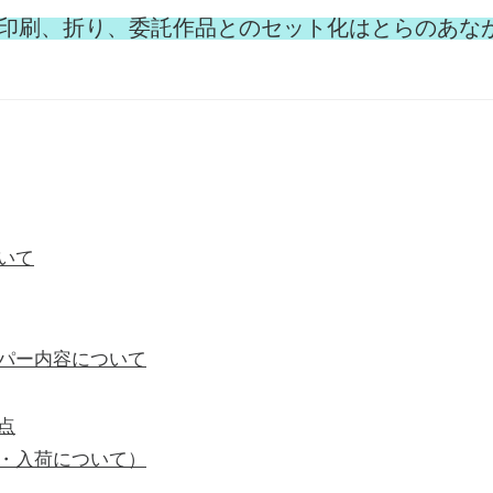
パーの印刷、折り、委託作品とのセット化はとらのあな
いて
パー内容について
点
・入荷について）