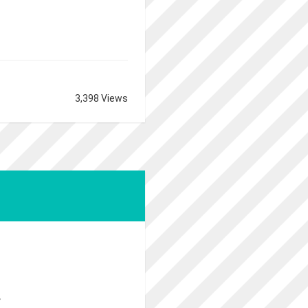
3,398 Views
。