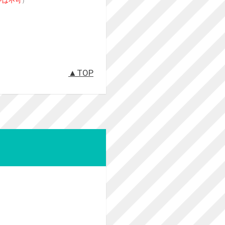
ジは不可
）
▲TOP