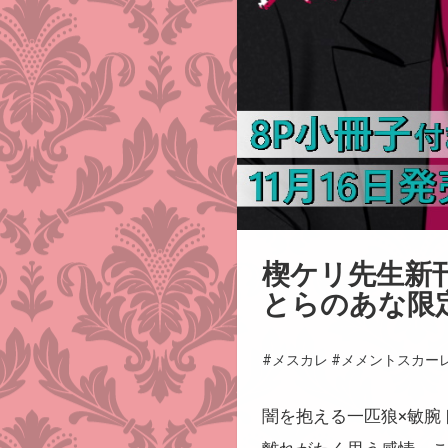
楔ケリ先生新刊
とらのあな限
#メスカレ
#メメントスカー
闇を抱える一匹狼×敏腕