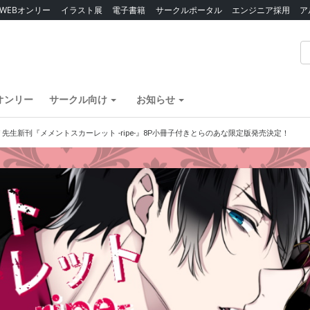
WEBオンリー
イラスト展
電子書籍
サークルポータル
エンジニア採用
ア
オンリー
サークル向け
お知らせ
先生新刊『メメントスカーレット -ripe-』8P小冊子付きとらのあな限定版発売決定！