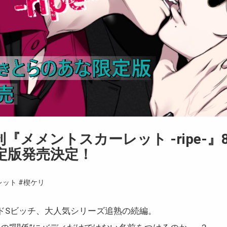
『メメントスカーレット -ripe-』
定版発売決定！
レット
#楔ケリ
ドSビッチ、大人気シリーズ追熟の続編。