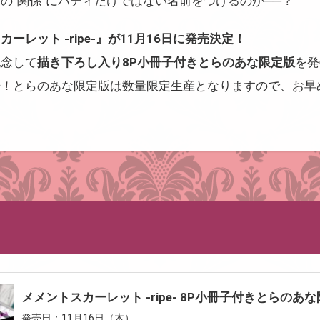
の“関係”にバディだけではない名前をつけるのか──？
ーレット -ripe-』が11月16日に発売決定！
記念して
描き下ろし入り8P小冊子付きとらのあな限定版
を発
始！とらのあな限定版は数量限定生産となりますので、お早
メメントスカーレット -ripe- 8P小冊子付きとらのあ
発売日：11月16日（木）