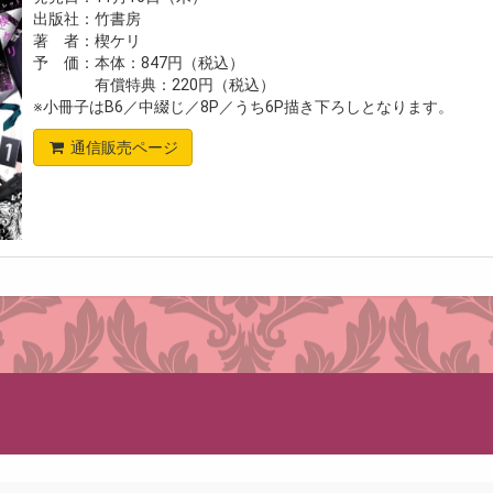
出版社：竹書房
著 者：楔ケリ
予 価：本体：847円（税込）
有償特典：220円（税込）
※小冊子はB6／中綴じ／8P／うち6P描き下ろしとなります。
通信販売ページ