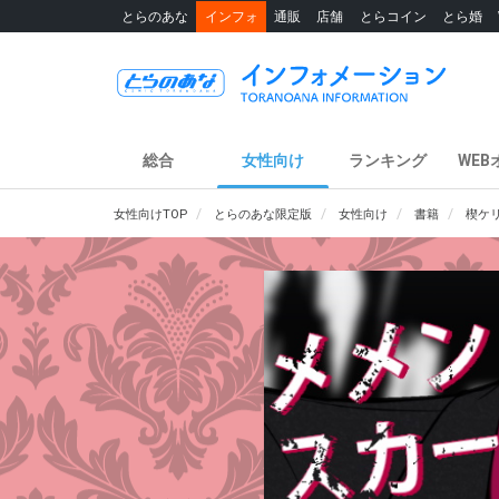
とらのあな
インフォ
通販
店舗
とらコイン
とら婚
総合
女性向け
ランキング
WEB
女性向けTOP
とらのあな限定版
女性向け
書籍
楔ケリ