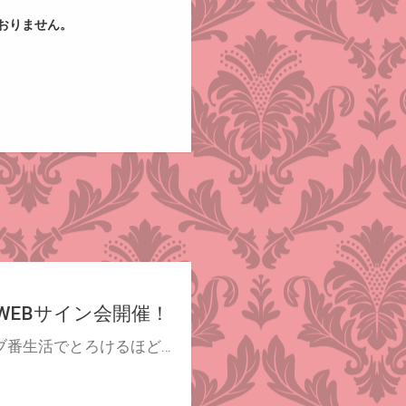
おりません。
WEBサイン会開催！
互いに過去の傷を受けとめ「番」となった高羽と烏丸。 いちゃラブ番生活でとろけるほど幸せな日々を送る二人。 だが確かな結びつきである「番」ゆえ、心をかすめる想い、縛られる理もあって――? 大人気カップル【圧倒的“雄”スパダリ年下α×愛し下手な元孤高のビッチΩ】本能を凌駕する、不可侵の愛の物語――開幕。 とらのあなでは『狂い鳴くのは僕の番 :Re 1【初回限定版】』の発売を記念して、楔ケリ先生のWEBサイン会の開催が決定致しました！ この貴重な機会、皆様ぜひ奮ってご応募くださいませ☆