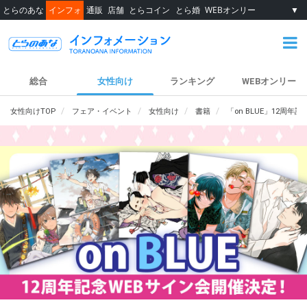
とらのあな
インフォ
通販
店舗
とらコイン
とら婚
WEBオンリー
▼
総合
女性向け
ランキング
WEBオンリー
女性向けTOP
フェア・イベント
女性向け
書籍
「on BLUE」12周年