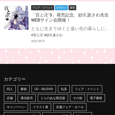
フェア・イベント
女性向け
書籍
「百と卍 5」発売記念、紗久楽さわ先生
WEBサイン会開催！
ともに生きてゆくと遠い先の暮らしに思いを馳せた、風冴ゆる季節。 かつての心友・綱には未だ真実を告げられずにいる。 己の怯えた心と決別し、もう百樹を泣かせまいと誓った卍は 幼き日、息の詰まる思いをした実家へと向かう。 凍てつくような視線の父・祭と在りし日に焦がれた叔父・祝を前に”万次”が語る、けじめとはーーー？ いつか叶える「夢」のために。 未来へ踏みだす第五巻！ 紗久楽さわ先生新刊『百と卍 5』が8月25日発売決定！ とらのあなでは発売を記念して、紗久楽さわ先生のWEBサイン会の開催が決定致しました！ この貴重な機会、皆様ぜひ奮ってご応募くださいませ☆
#百と卍
#紗久楽さわ
2022.08.01
カテゴリー
同人
書籍
CD・BD/DVD
玩具
フェア・イベント
店舗
通信販売
とらのあな限定版
その他
電子書籍
キャンペーン
イラスト展
店舗フェア・セール