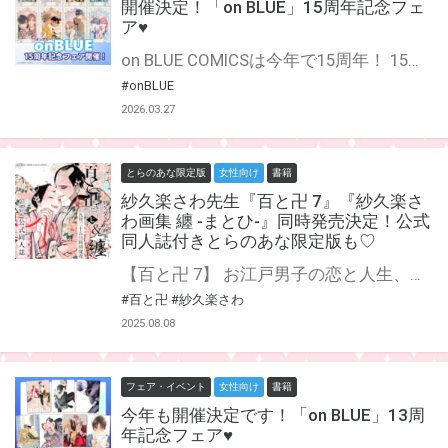
開催決定！「on BLUE」15周年記念フェ
ア♥
on BLUE COMICSは今年で15周年！ 15周年記念フェアが開催決定★ 期間中に対象店舗にて対象商品をご購入で、1冊につき1枚ランダムで花飾プリズムカード（ホログラム仕様）をプレゼント♡ 花飾プリズムカードは全8種。 絵柄は犬居葉菜、紀伊カンナ、夏野寛子、西本ろう、ハルモト紺、はらだ、秀良子、冬縞しぐれ、(敬称略）になります！ 気になってた本をまとめてゲット♡ ※配布のホログラムカードは他書店共通となります。
#onBLUE
2026.03.27
とらのあな限定版
女性向け
書籍
紗久楽さわ先生『百と卍 7』『紗久楽さ
わ画集 纏 -まとひ-』同時発売決定！公式
同人誌付きとらのあな限定版も♡
【百と卍 7】 お江戸男子の恋と人生、ついに【完結】! 百樹と卍の馴れ初めから、今へと繋がる最終巻。 せまい長屋をはなれ、ふたりだけの二階家で暮らしはじめた雪花咲く頃。 生まれてはじめて風邪を引いた卍は、熱に浮かされながら”あの夏の日”を思い出していた。 それは雨の日で、虹が出た日でもある、あの駒形堂での出逢い。 まだ初々しくて、触れ合えもしない百樹と卍の今日に繋がる恋物語──。 ふたりの”未来”が垣間見える、必読の描き下ろし8pも収録! 【紗久楽さわ画集 纏 −まとひ−】 [宵の艶から、日常の彩まで──] 紗久楽さわ、待望の初画集! シリーズ累計60万部の江戸BL漫画[百と卍]、連載10年ぶんイラストを、初期から最新まで100点以上にわたり大収録! 紙版は金の箔押しを施した特別仕様のカバーが美しい1冊。 美麗なるお江戸男子たちの世界に没入させられる、珠玉の作品集。 【収録イラスト】 カバー、雑誌表紙、特典、販促物、グッズ、SNS投稿イラスト etc. 巻末には著者によるイラストコメント付き。 紗久楽さわ先生『百と卍 7』『紗久楽さわ画集 纏 -まとひ-』が同時発売決定！ とらのあなでは刊行を記念して公式同人誌付きとらのあな限定版を発売致します♡ 池袋店・通販にて予約開始！ とらのあな限定版は数量限定生産となりますので、お早めにご予約下さい！
#百と卍
#紗久楽さわ
2025.08.08
フェア・イベント
女性向け
書籍
今年も開催決定です！「on BLUE」13周
年記念フェア♥