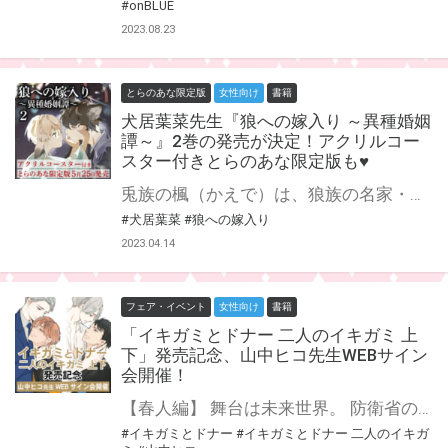
#onBLUE
2023.08.23
とらのあな限定版
女性向け
書籍
犬居葉菜先生『狼への嫁入り ～異種婚姻
譚～』2巻の発売が決定！アクリルコー
スター付きとらのあな限定版も♥
兎族の楓（かえで）は、狼族の名家・玄依（くろえ）家の長男・練（れん）に嫁いだ。 つっけんどんな練と、負けん気の強い楓。 婚約当初は絶望的に仲が悪かったものの、2人は互いを好き合う番となった。 練は楓という愛しい番を得て、長年苦しんだ“先祖返り”の呪縛から解放された。 長年の苦しみから解放され、練は「玄依硝子（くろえがらす）」の跡取りとして邁進し始めるが、彼と対等な番になりたい楓は──？ 大人気『狼への嫁入り ～異種婚姻譚～』第2巻が5月25日発売決定！ とらのあなでは刊行を記念してアクリルコースター付きとらのあな限定版を発売致します♡ 池袋店・通販にて予約開始！とらのあな限定版は数量限定生産となりますので、お早めにご予約下さい！
#犬居葉菜
#狼への嫁入り
2023.04.14
フェア・イベント
女性向け
書籍
「イキガミとドナー 二人のイキガミ 上
下」発売記念、山中ヒコ先生WEBサイン
会開催！
【春人編】 舞台は未来世界。 防衛省の新人官僚・柴田(しばた)は国を守る最強戦闘種〝イキガミ〟・春人(はると)のドナーだと判明した。 ドナーはイキガミの唯一の癒し手。 春人を懐柔し、国のために操ろうとする柴田だったが、心柔らかな少年の春人は、すぐに柴田に恋してしまう。 生死をかけたパートナーシップを結ぶ自分たちの関係に苦悩しながらもひたむきな想いを傾けてくる春人に、柴田の心は徐々に溶け始めーー。 ＊ ＊ ＊ 【滝編】 柴田(しばた)と春人(はると)の時間から10年。 柴田をずっと好きだったイキガミの滝(たき)は防衛省を辞めて無気力になった柴田に情熱をぶつけ、体だけの関係を許された。 そんな滝は春人の存在を知り、苦悩する。 柴田には人生の歩みを進めてほしいと気持ちを注ぐが、姿を消されてしまう。 地方を転々と逃げる柴田と、それをひたむきに追いかける滝。 出会うたびに体は重ねる二人の旅路の終わりはーーー。 ドラマチックSFラブストーリー、待望のスピンオフ！ 山中ヒコ先生『イキガミとドナー 二人のイキガミ』が3月25日に上下巻同時発売決定！ とらのあなでは発売を記念して、山中ヒコ先生のWEBサイン会の開催が決定致しました！ この貴重な機会、皆様ぜひ奮ってご応募くださいませ☆
#イキガミとドナー
#イキガミとドナー 二人のイキガ