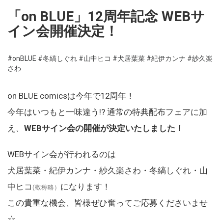
「on BLUE」12周年記念 WEBサ
イン会開催決定！
#onBLUE
#冬縞しぐれ
#山中ヒコ
#犬居葉菜
#紀伊カンナ
#紗久楽
さわ
on BLUE comicsは今年で12周年！
今年はいつもと一味違う!? 通常の特典配布フェアに加
え、
WEBサイン会の開催が決定いたしました！
WEBサイン会が行われるのは
犬居葉菜・紀伊カンナ・紗久楽さわ・冬縞しぐれ・山
中ヒコ
になります！
(敬称略）
この貴重な機会、皆様ぜひ奮ってご応募くださいませ
☆