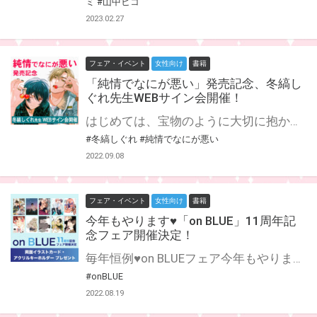
ミ
#山中ヒコ
2023.02.27
フェア・イベント
女性向け
書籍
「純情でなにが悪い」発売記念、冬縞し
ぐれ先生WEBサイン会開催！
はじめては、宝物のように大切に抱かれたい。 奔放に見られがちだが実は未経験のはじめは、そう夢見てタチ専デリヘルを利用した。 しかし、派遣されてきたリョウタはそんな事情もつゆ知らず、強烈な快感ではじめを翻弄し、処女を散らしていった。 さらには同じ大学に通う同級生だと判明し、長年の夢が一夜にして悪夢に……！ 後日、リベンジのためにふたたびデリヘルを呼んだところ、手違いでリョウタ――改め諒太が再来。 そこで念願の「恋人風甘々セックス」を実現してもらうけれど…！？ 純情と欲情のあいだで恋をはぐくむ、不器用たちのじれキュン シーソーゲーム！ とらのあなでは『純情でなにが悪い』の発売を記念して、冬縞しぐれ先生のWEBサイン会の開催が決定致しました！ この貴重な機会、皆様ぜひ奮ってご応募くださいませ☆
#冬縞しぐれ
#純情でなにが悪い
2022.09.08
フェア・イベント
女性向け
書籍
今年もやります♥「on BLUE」11周年記
念フェア開催決定！
毎年恒例♥on BLUEフェア今年もやります！ オタクからの信頼度爆高☆今年で11周年を迎えるon BLUE comics♡ 今年も周年記念フェアの実施が決定致しました！ 期間中に対象店舗にて対象商品をご購入で、1冊につき1枚、お好きなカードを差し上げます。 カードは全10種。裏面はすべて描き下ろし漫画です。 絵柄はakabeko・犬居葉菜・志木見ビビ・紫能了・たなと・ダヨオ・西本ろう・のばらあいこ・hitomi・丸木戸マキ(敬称略）になります！ さらに対象商品1冊につき1つスタンプを押印し、スタンプ5つでアクリルキーホルダーをプレゼント！ アクリルキーホルダーは犬居葉菜・志木見ビビ(敬称略）の描き下ろし！ （※通販では5冊同時購入で1部プレゼントとなります） 貴重グッズも気になっていた既刊もゲットしかない！ まとめてゲットして楽しいおうち時間を過ごしましょう♡
#onBLUE
2022.08.19