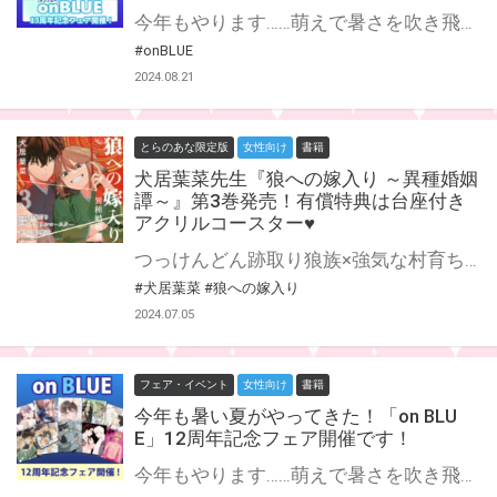
今年もやります……萌えで暑さを吹き飛ばせ！ on BLUE COMICSは今年で13周年！ 毎年恒例、周年記念フェアの実施が決定致しました★ 期間中に対象店舗にて対象商品をご購入で、1冊につき1枚、お好きなカードを差し上げます。 カードは全7種。裏面描き下ろしの両面イラストカード♡ 絵柄はaioiuo・一色いち・井波エン・紀伊カンナ・紗久楽さわ・ダヨオ・ハルモト紺(敬称略）になります！ まとめてゲットしてBL三昧♡残り少ない夏休みもあっという間に終わっちゃうかも!?
#onBLUE
2024.08.21
とらのあな限定版
女性向け
書籍
犬居葉菜先生『狼への嫁入り ～異種婚姻
譚～』第3巻発売！有償特典は台座付き
アクリルコースター♥
つっけんどん跡取り狼族×強気な村育ち兎族 人外結婚BL、完結！ 狼族の練が、兎族の楓と番になってしばらく。 楓の家出をきっかけに、練は人の心を感じるような不思議な「糸」が見えるようになった。 これにより、練は電灯開発部の同僚たちと向き合えるようになるが、楓からの「糸」には問題があった。 楓と目が合うと、練は胸が動悸して顔が熱くなり、なんだかソワソワしてしまうのだ。 つまり練は番になってから初めて、楓を直視できないほど意識してしまっているのである──。 大人気『狼への嫁入り ～異種婚姻譚～』第3巻が8月23日発売決定！ とらのあなでは刊行を記念して台座付きアクリルコースター付きとらのあな限定版を発売致します♡ 池袋店・通販にて予約開始！とらのあな限定版は数量限定生産となりますので、お早めにご予約下さい！
#犬居葉菜
#狼への嫁入り
2024.07.05
フェア・イベント
女性向け
書籍
今年も暑い夏がやってきた！「on BLU
E」12周年記念フェア開催です！
今年もやります……萌えで暑さを吹き飛ばせ！ on BLUE comicsは今年で12周年！ 毎年恒例、周年記念フェアの実施が決定致しました★ 期間中に対象店舗にて対象商品をご購入で、1冊につき1枚、お好きなカードを差し上げます。 カードは全10種。描き下ろしマンガ入りの両面イラストカード♡ 絵柄はakabeko・犬居葉菜・紀伊カンナ・紗久楽さわ・西本ろう・ハルモト紺・hitomi・松岡よろ・山中ヒコ・渡辺馨(敬称略）になります！ さらに！対象商品1冊につき1つスタンプを押印し、スタンプ5つでアクリルキーホルダーをプレゼント！ アクリルキーホルダーは紀伊カンナ・松岡よろ(敬称略）の描き下ろし！ 貴重グッズも気になっていた既刊もゲットしかない！ まとめてゲットして楽しいおうち時間を過ごしましょう♡ さらにさらに！今年はフェアに合わせてWEBサイン会の開催も決定です！