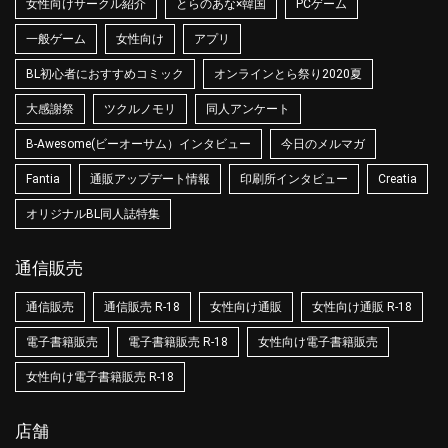
女性向けサークル紹介
とらのあな×韓国
PCゲーム
一般ゲーム
女性向け
アプリ
BL初心者におすすめコミック
オンラインとら祭り2020夏
大感謝祭
ツクルノモリ
同人アンケート
B-Awesome(ビーオーサム）インタビュー
今日のメルマガ
Fantia
通販アップデート情報
印刷所インタビュー
Creatia
オリジナルBL同人誌特集
通信販売
通信販売
通信販売 R-18
女性向け通販
女性向け通販 R-18
電子書籍販売
電子書籍販売 R-18
女性向け電子書籍販売
女性向け電子書籍販売 R-18
店舗