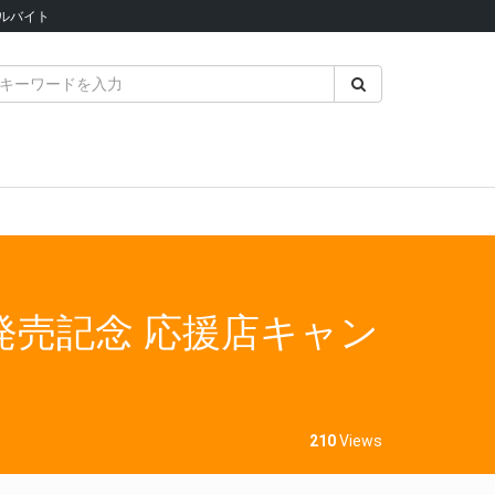
ルバイト
ry』発売記念 応援店キャン
210
Views