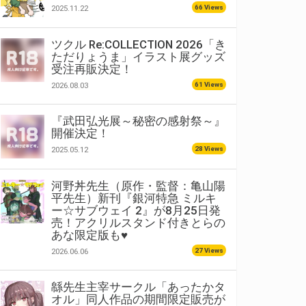
66 Views
2025.11.22
ツクル Re:COLLECTION 2026「き
ただりょうま」イラスト展グッズ
受注再販決定！
61 Views
2026.08.03
『武田弘光展～秘密の感射祭～』
開催決定！
28 Views
2025.05.12
河野丼先生（原作・監督：亀山陽
平先生）新刊『銀河特急 ミルキ
ー☆サブウェイ 2』が8月25日発
売！アクリルスタンド付きとらの
あな限定版も♥
27 Views
2026.06.06
緜先生主宰サークル「あったかタ
オル」同人作品の期間限定販売が