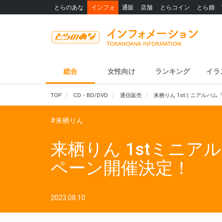
とらのあな
インフォ
通販
店舗
とらコイン
とら婚
総合
女性向け
ランキング
イラ
TOP
CD・BD/DVD
通信販売
来栖りん 1stミニアルバム『H
#来栖りん
来栖りん 1stミニアルバ
ペーン開催決定！
2023.08.10