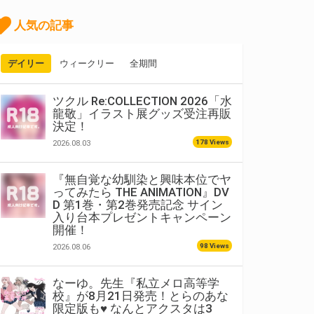
人気の記事
デイリー
ウィークリー
全期間
ツクル Re:COLLECTION 2026「水
龍敬」イラスト展グッズ受注再販
決定！
178 Views
2026.08.03
『無自覚な幼馴染と興味本位でヤ
ってみたら THE ANIMATION』DV
D 第1巻・第2巻発売記念 サイン
入り台本プレゼントキャンペーン
開催！
98 Views
2026.08.06
なーゆ。先生『私立メロ高等学
校』が8月21日発売！とらのあな
限定版も♥ なんとアクスタは3