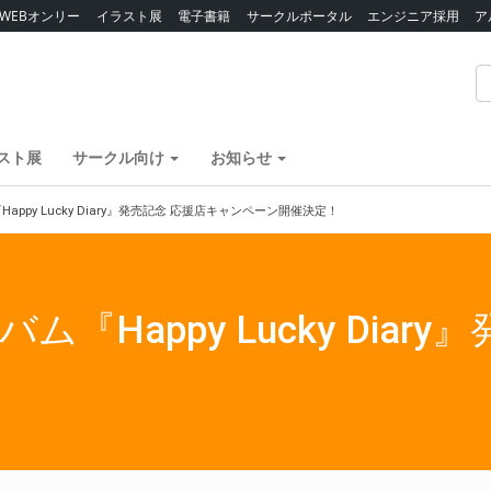
WEBオンリー
イラスト展
電子書籍
サークルポータル
エンジニア採用
ア
スト展
サークル向け
お知らせ
appy Lucky Diary』発売記念 応援店キャンペーン開催決定！
ム『Happy Lucky Dia