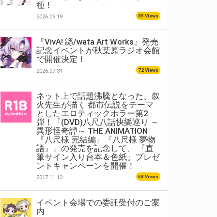
種！
85 Views
2026.06.19
『VivA! 緜/wata Art Works』発売
記念イベントが秋葉原ラジオ会館
で開催決定！
72 Views
2026.07.31
ネット上で話題沸騰となった、叙
火先生が描く 都市伝説をテーマ
としたエロティックホラー第2
弾！『(DVD)八尺八話快樂巡り ～
異形怪奇譚～ THE ANIMATION
『八尺様 完結編』『八尺様 夢物
語』』の発売を記念して、 『直
筆サイン入り台本＆色紙』プレゼ
ントキャンペーンを開催！
68 Views
2017.11.13
イベント会場での委託受付のご案
内