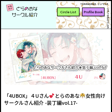
TORANOANA Circle
introduction
Circle List
Profile Book
「4UBOX」４Uさん
とらのあな
女性向け
サークルさん紹介 -装丁編vol.17-