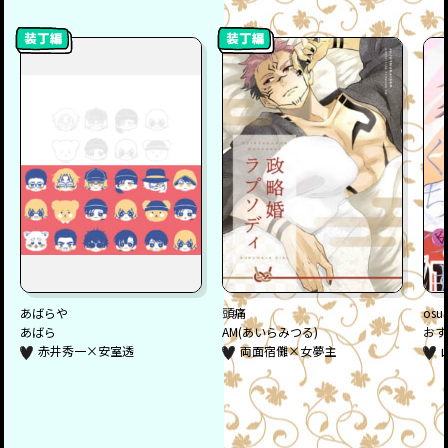
あばらや
頭痛
osus
あばら
AM(あいらみつる)
おす
赤井秀一×安室透
両面宿儺×女夢主