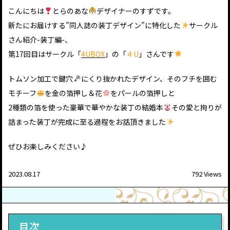
こんにちは
とらのあな
デザイナーのすずです。
新たにお届けする”同人誌の装丁デザイン”に特化した
サークル
さん紹介-装丁編-、
第17回目はサークル「
4UBOX
」の「
４U
」さんです
トムソン加工で鍵穴
にくり抜かれたデザイン、そのフチを囲む
モチーフ
を金の箔押し＆花
をパールの箔押しと
2種類の箔を使った豪華で華やかな装丁の結婚本
その愛と拘りが
詰まった装丁が完成に至る過程をお話頂きました
ぜひお楽しみください♪
2023.08.17
792 Views
目次