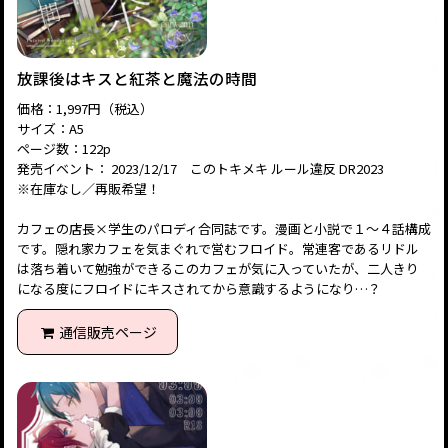
放課後はキスと紅茶と魔法の時間
価格：1,997円（税込）
サイズ：A5
ページ数：122p
発売イベント： 2023/12/17 このトキメキ ルール違反 DR2023
※在庫なし／再販希望！
カフェの店長×学生のパロディ合同誌です。漫画と小説で１～４話構成
です。隠れ家カフェを気まぐれで営むフロイド。常連客であるリドル
は落ち着いて勉強ができるこのカフェが気に入っていたが、二人きり
になる度にフロイドにキスされてから意識するようになり…？
通信販売ページ