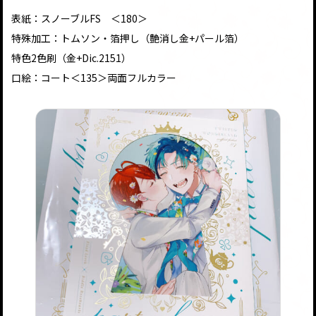
表紙：スノーブルFS ＜180＞
特殊加工：トムソン・箔押し（艶消し金+パール箔）
特色2色刷（金+Dic.2151）
口絵：コート＜135＞両面フルカラー