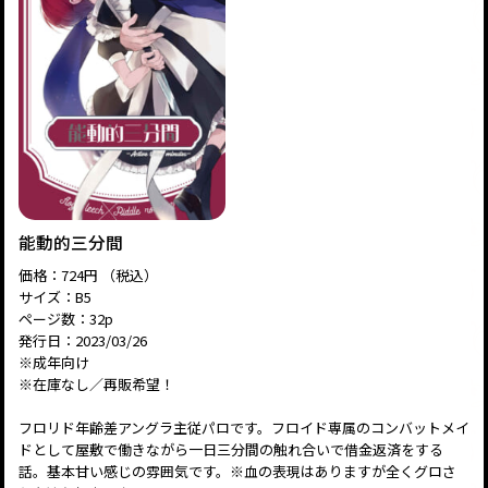
能動的三分間
価格：724円 （税込）
サイズ：B5
ページ数：32p
発行日：2023/03/26
※成年向け
※在庫なし／再販希望！
フロリド年齢差アングラ主従パロです。フロイド専属のコンバットメイ
ドとして屋敷で働きながら一日三分間の触れ合いで借金返済をする
話。基本甘い感じの雰囲気です。※血の表現はありますが全くグロさ