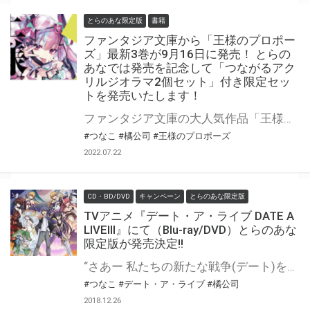
とらのあな限定版
書籍
ファンタジア文庫から「王様のプロポー
ズ」最新3巻が9月16日に発売！ とらの
あなでは発売を記念して「つながるアク
リルジオラマ2個セット」付き限定セッ
トを発売いたします！
ファンタジア文庫の大人気作品「王様のプロポーズ」最新3巻が9月16日に発売！ とらのあなでは発売を記念して「つながるアクリルジオラマ2個セット」付き限定セットを発売いたします。 是非この機会にお買い求めください！
#つなこ
#橘公司
#王様のプロポーズ
2022.07.22
CD・BD/DVD
キャンペーン
とらのあな限定版
TVアニメ『デート・ア・ライブ DATE A
LIVEⅢ』にて（Blu-ray/DVD）とらのあな
限定版が発売決定!!
“さあー 私たちの新たな戦争(デート)を始めましょう” 2019年1月よりテレビアニメ放送開始の「デート・ア・ライブ DATE A LIVEⅢ」Blu-ray/DVDが発売します。 なんと上巻では「時崎狂三1/7スケールフィギュア付き完全数量限定版」の発売が決定！ さらにとらのあなでは超豪華ラインナップの【とらのあな限定版】を実施いたします。 「とらのあな」だけの豪華特典は… ●とらのあな限定版BD・DVD BOX 上巻購入特典：アニメ描き下ろしイラスト使用等身大タペストリー① ●とらのあな限定版BD・DVD BOX 下巻購入特典：アニメ描き下ろしイラスト使用等身大タペストリー② ●とらのあな限定版BD・DVD BOX上下巻購入特典：アニメ描き下ろしイラスト使用メタリッククリアポスター（カレンダー仕様2枚セット） ●BD・DVD BOX 上下巻購入特典：オリジナルBOX in BOX 以上の超豪華ラインナップです、思う存分デレて下さい!! 是非、とらのあな対象店舗でご予約・ご購入をお待ちしております♪♪
#つなこ
#デート・ア・ライブ
#橘公司
2018.12.26