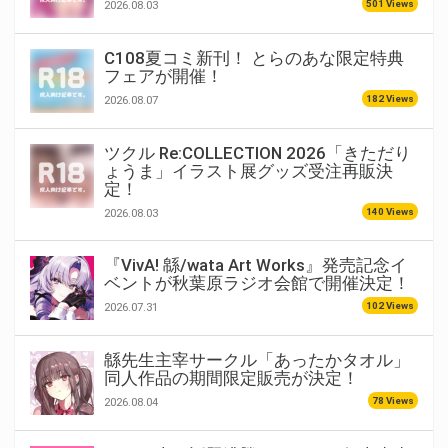
501 Views
2026.08.03
C108夏コミ新刊！ とらのあな限定特典
フェアが開催！
182 Views
2026.08.07
ツクル Re:COLLECTION 2026「きただり
ょうま」イラスト展グッズ受注再販決
定！
140 Views
2026.08.03
『VivA! 緜/wata Art Works』発売記念イ
ベントが秋葉原ラジオ会館で開催決定！
102 Views
2026.07.31
緜先生主宰サークル「あったかタオル」
同人作品の期間限定販売が決定！
78 Views
2026.08.04