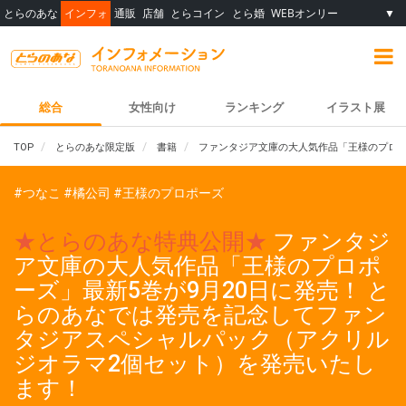
とらのあな
インフォ
通販
店舗
とらコイン
とら婚
WEBオンリー
▼
総合
女性向け
ランキング
イラスト展
TOP
とらのあな限定版
書籍
ファンタジア文庫の大人気作品「王様のプロポ
#つなこ
#橘公司
#王様のプロポーズ
★とらのあな特典公開★
ファンタジ
ア文庫の大人気作品「王様のプロポ
ーズ」最新5巻が9月20日に発売！ と
らのあなでは発売を記念してファン
タジアスペシャルパック（アクリル
ジオラマ2個セット）を発売いたし
ます！