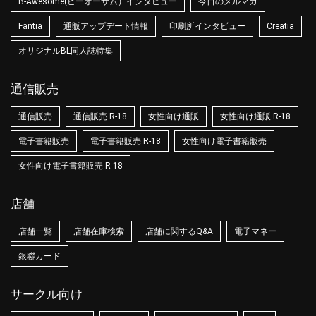
B-Awesome(ビーオーサム）インタビュー
今日のメルマガ
Fantia
通販アップデート情報
印刷所インタビュー
Creatia
オリジナルBL同人誌特集
通信販売
通信販売
通信販売 R-18
女性向け通販
女性向け通販 R-18
電子書籍販売
電子書籍販売 R-18
女性向け電子書籍販売
女性向け電子書籍販売 R-18
店舗
店舗一覧
店舗在庫検索
店舗に関するQ&A
電子マネー
銀聯カード
サークル向け