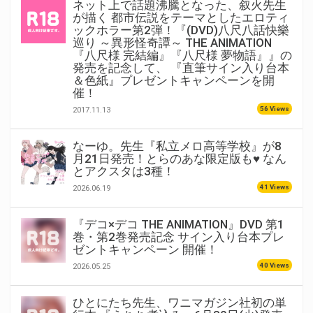
ネット上で話題沸騰となった、叙火先生
が描く 都市伝説をテーマとしたエロティ
ックホラー第2弾！『(DVD)八尺八話快樂
巡り ～異形怪奇譚～ THE ANIMATION
『八尺様 完結編』『八尺様 夢物語』』の
発売を記念して、 『直筆サイン入り台本
＆色紙』プレゼントキャンペーンを開
催！
56 Views
2017.11.13
なーゆ。先生『私立メロ高等学校』が8
月21日発売！とらのあな限定版も♥ なん
とアクスタは3種！
41 Views
2026.06.19
『デコ×デコ THE ANIMATION』DVD 第1
巻・第2巻発売記念 サイン入り台本プレ
ゼントキャンペーン 開催！
40 Views
2026.05.25
ひとにたち先生、ワニマガジン社初の単