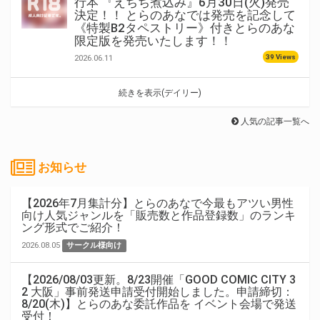
行本 『えちち煮込み』6月30日(火)発売
決定！！ とらのあなでは発売を記念して
《特製B2タペストリー》付きとらのあな
限定版を発売いたします！！
39 Views
2026.06.11
続きを表示(デイリー)
人気の記事一覧へ
お知らせ
【2026年7月集計分】とらのあなで今最もアツい男性
向け人気ジャンルを「販売数と作品登録数」のランキ
ング形式でご紹介！
2026.08.05
サークル様向け
【2026/08/03更新。8/23開催「GOOD COMIC CITY 3
2 大阪」事前発送申請受付開始しました。申請締切：
8/20(木)】とらのあな委託作品を イベント会場で発送
受付！