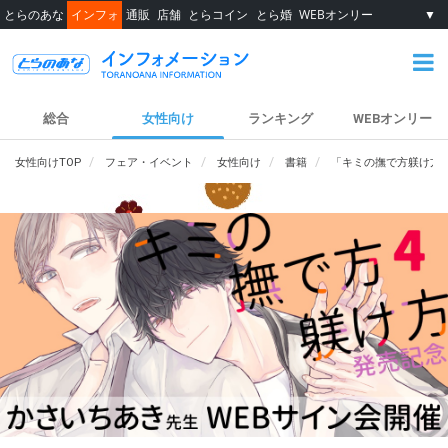
とらのあな
インフォ
通販
店舗
とらコイン
とら婚
WEBオンリー
▼
総合
女性向け
ランキング
WEBオンリー
女性向けTOP
フェア・イベント
女性向け
書籍
「キミの撫で方躾け方 