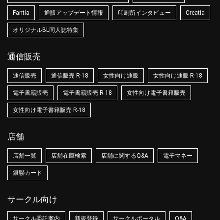
Fantia
通販アップデート情報
印刷所インタビュー
Creatia
オリジナルBL同人誌特集
通信販売
通信販売
通信販売 R-18
女性向け通販
女性向け通販 R-18
電子書籍販売
電子書籍販売 R-18
女性向け電子書籍販売
女性向け電子書籍販売 R-18
店舗
店舗一覧
店舗在庫検索
店舗に関するQ&A
電子マネー
銀聯カード
サークル向け
サークル委託案内
新規登録
サークルポータル
Q&A