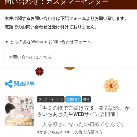
問い合わせ：カスタマーセンター
本件に関するお問い合わせは下記フォームよりお願い致します。
電話でのお問い合わせは受け付けておりません。
▼ とらのあなWebsite お問い合わせフォーム
お問い合わせはこちら
関連記事
フェア・イベント
女性向け
書籍
「キミの撫で方躾け方 5」発売記念、か
さいちあき先生WEBサイン会開催！
「人を好きになったの初めてなんです…！」 やっと小谷と想いが通じ合った花岡だけど、お付き合いってどうするの？Hなことをしたいって言ってもいいの？ 初恋に振り回される花岡は相談に乗ってもらうべく新谷野の元へ。 だけど、新谷野との時間を邪魔された小金井が花岡をたきつけて…？ そして邪魔者（花岡）を追い払った小金井と新谷野はひさしぶりのおもちゃプレイに突入するが―――!!? かさいちあき先生新刊『キミの撫で方躾け方』第5巻が1月10日発売！ とらのあなでは発売を記念して、かさいちあき先生のWEBサイン会の開催が決定致しました！ この貴重な機会、皆様ぜひ奮ってご応募くださいませ☆
#かさいちあき
#キミの撫で方躾け方