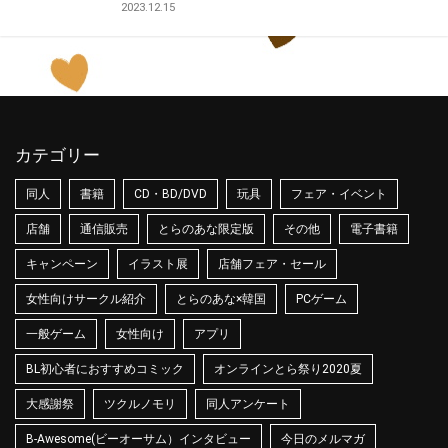
2023.12.15
カテゴリー
同人
書籍
CD・BD/DVD
玩具
フェア・イベント
店舗
通信販売
とらのあな限定版
その他
電子書籍
キャンペーン
イラスト展
店舗フェア・セール
女性向けサークル紹介
とらのあな×韓国
PCゲーム
一般ゲーム
女性向け
アプリ
BL初心者におすすめコミック
オンラインとら祭り2020夏
大感謝祭
ツクルノモリ
同人アンケート
B-Awesome(ビーオーサム）インタビュー
今日のメルマガ