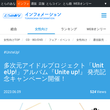
とらのあな
インフォ
通販
店舗
とらコイン
とら婚
WEBオンリー
▼
総合
女性向け
ランキング
WEBオンリー
女性向けTOP
CD・BD/DVD
フェア・イベント
女性向け
通信販売
#UniteUp!
多次元アイドルプロジェクト「Unit
eUp!」アルバム『Unite up!』 発売記
念キャンペーン開催！
2023.06.09
524
Views