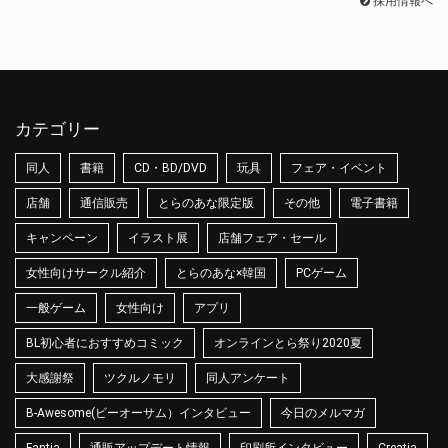
採用情報へ
カテゴリー
同人
書籍
CD・BD/DVD
玩具
フェア・イベント
店舗
通信販売
とらのあな限定版
その他
電子書籍
キャンペーン
イラスト展
店舗フェア・セール
女性向けサークル紹介
とらのあな×韓国
PCゲーム
一般ゲーム
女性向け
アプリ
BL初心者におすすめコミック
オンラインとら祭り2020夏
大感謝祭
ツクルノモリ
同人アンケート
B-Awesome(ビーオーサム）インタビュー
今日のメルマガ
Fantia
通販アップデート情報
印刷所インタビュー
Creatia