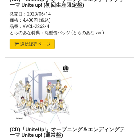
ーマ Unite up! (初回生産限定盤)
発売日：2023/06/14
価格：4,400円 (税込)
品番：VVCL-2262/4
とらのあな特典：丸型缶バッジ (とらのあな ver.)
通信販売ページ
(CD)「UniteUp!」オープニング＆エンディングテ
ーマ Unite up! (通常盤)