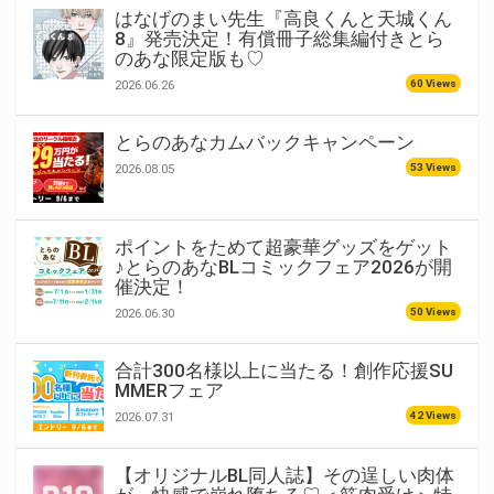
はなげのまい先生『高良くんと天城くん
8』発売決定！有償冊子総集編付きとら
のあな限定版も♡
60 Views
2026.06.26
とらのあなカムバックキャンペーン
53 Views
2026.08.05
ポイントをためて超豪華グッズをゲット
♪とらのあなBLコミックフェア2026が開
催決定！
50 Views
2026.06.30
合計300名様以上に当たる！創作応援SU
MMERフェア
42 Views
2026.07.31
【オリジナルBL同人誌】その逞しい肉体