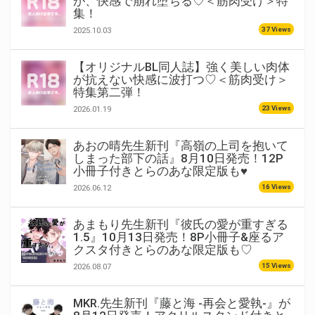
が、快感で崩れ堕ちる♡＜筋肉受け＞特
集！
37 Views
2025.10.03
【オリジナルBL同人誌】強く美しい肉体
が抗えない快感に波打つ♡＜筋肉受け＞
特集第二弾！
23 Views
2026.01.19
あおの晴先生新刊『高嶺の上司を抱いて
しまった部下の話』8月10日発売！12P
小冊子付きとらのあな限定版も♥
16 Views
2026.06.12
あまもり先生新刊『彼氏の愛が重すぎる
1.5』10月13日発売！8P小冊子&座るア
クスタ付きとらのあな限定版も♡
15 Views
2026.08.07
MKR.先生新刊『藤と海 -再会と愛執-』が